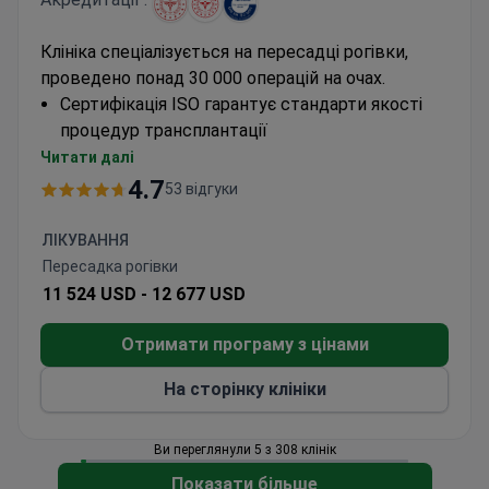
Клініка спеціалізується на пересадці рогівки,
проведено понад 30 000 операцій на очах.
Сертифікація ISO гарантує стандарти якості
процедур трансплантації
Доступна багатомовна підтримка для
Читати далі
іноземних пацієнтів
4.7
53 відгуки
Досвід роботи зі складними випадками
захворювань рогівки
ЛІКУВАННЯ
Пересадка рогівки
11 524 USD -
12 677 USD
Отримати програму з цінами
На сторінку клініки
Ви переглянули 5 з 308 клінік
Показати більше