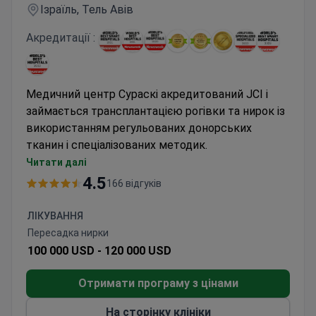
Ізраїль, Тель Авів
Акредитації :
Медичний центр Сураскі акредитований JCI і
займається трансплантацією рогівки та нирок із
використанням регульованих донорських
тканин і спеціалізованих методик.
Команда з трансплантації рогівки щорічно
Читати далі
проводить понад 100 процедур із
4.5
166 відгуків
використанням технік DSAEK/DALK
Програма трансплантації нирки включає
ЛІКУВАННЯ
обстеження, нефректомію у донора та
Пересадка нирки
алотрансплантацію
100 000 USD -
120 000 USD
Щороку лікується понад 400 000 пацієнтів,
забезпечена сильна багатопрофільна система
Отримати програму з цінами
підтримки
На сторінку клініки