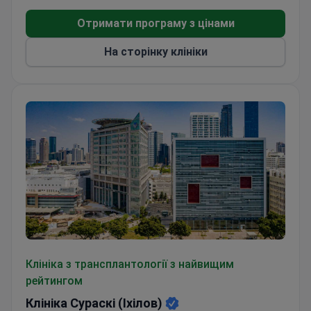
Отримати програму з цінами
На сторінку клініки
Клініка Сураскі (Іхілов)
Клініка з трансплантології з найвищим
рейтингом
Клініка Сураскі (Іхілов)