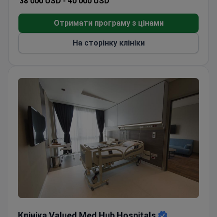
38 000 USD -
40 000 USD
Азербайджані, що дозволяє родичів до 4-го
ступеня. Післяопераційний догляд включає 20
Отримати програму з цінами
днів спостереження після виписки.
На сторінку клініки
Клініка Valued Med Hub Hospitals
Клініка Valued Med Hub Hospitals