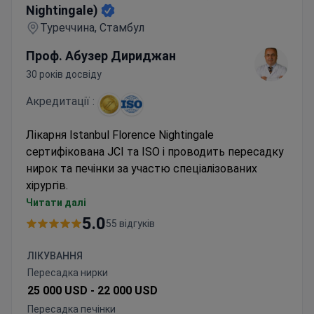
Nightingale)
Туреччина, Стамбул
Проф. Абузер Дириджан
30 років досвіду
Акредитації :
Лікарня Istanbul Florence Nightingale
сертифікована JCI та ISO і проводить пересадку
нирок та печінки за участю спеціалізованих
хірургів.
Хірурги виконали понад 1200 пересадок нирок
Читати далі
та сотні пересадок печінки
5.0
55 відгуків
Пакети «все включено» покривають
операцію, перебування в реанімації та
ЛІКУВАННЯ
передопераційні тести
Пересадка нирки
Низькодозова візуалізація EOS знижує
25 000 USD -
22 000 USD
радіаційне опромінення під час діагностики
Пересадка печінки