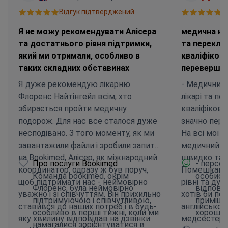
Відгук підтверджений.
В
Я не можу рекомендувати Алісера
медична ко
та достатнього рівня підтримки,
та переклад
який ми отримали, особливо в
кваліфіков
таких складних обставинах
перевершив
Я дуже рекомендую лікарню
- Медичний 
Флоренс Найтінгейл всім, хто
лікарі та пе
збирається пройти медичну
кваліфікова
подорож. Для нас все сталося дуже
значно пере
несподівано. З того моменту, як ми
На всі мої 
завантажили файли і зробили запит
медичний пе
на Bookimed, Алісер, як міжнародний
швидко та е
Про послуги Bookimed
- персон
координатор, одразу ж був поруч,
Помешкання
Команда bookimed, окрім
особист
щоб підтримати нас - неймовірно
рівні та дуж
Флоренс, була неймовірно
відповід
уважно і зі співчуттям. Він прихильно
хотів би по
підтримуючою і співчутливою,
приміще
ставився до наших потреб і в будь-
англійської
особливо в перші тижні, коли ми
хороши
яку хвилину відповідав на дзвінки
медсестер, 
намагалися зорієнтуватися в