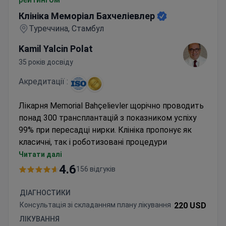
Клініка Меморіал Бахчеліевлер
Туреччина, Стамбул
Kamil Yalcin Polat
35 років досвіду
Акредитації :
Лікарня Memorial Bahçelievler щорічно проводить
понад 300 трансплантацій з показником успіху
99% при пересадці нирки. Клініка пропонує як
класичні, так і роботизовані процедури
трансплантації з використанням системи Da
Читати далі
Vinci.
4.6
156 відгуків
Хірурги виконали понад 900 пересадок нирки
та понад 900 пересадок печінки
ДІАГНОСТИКИ
Заклад акредитований JCI та має
Консультація зі складанням плану лікування
220 USD
спеціалізовані програми трансплантації
ЛІКУВАННЯ