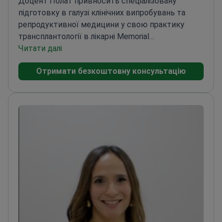
Доцент Полат привносить спеціалізовану
підготовку в галузі клінічних випробувань та
репродуктивної медицини у свою практику
трансплантології в лікарні Memorial
Bahçelievler.
Читати далі
Ступінь магістра з клінічних
випробувань Лондонського університету
Вузька
Отримати безкоштовну консультацію
спеціалізація з репродуктивної медицини в
Американському госпіталі
Резидентура з
акушерства та гінекології в стамбульській
лікарні Гьозтепе
Медична освіта на престижному
факультеті Джеррахпаша Стамбульського
університету