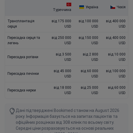
Україна
Чехія
Туреччина
Трансплантація
від 175 000
від 100 000
від 400 000
серця
USD
USD
USD
Пересадка серця та
від 250 000
від 150 000
від 400 000
легень
USD
USD
USD
від 3 500
від 2 800
від 10 000
Пересадка рогівки
USD
USD
USD
від 45 000
від 60 000
від 100 000
Пересадка печінки
USD
USD
USD
від 18 000
від 25 000
від 60 000
Пересадка нирки
USD
USD
USD
Дані підтверджені Bookimed станом на August 2026
року. Інформація базується на запитах пацієнтів та
офіційних розцінках від 308 клінік по всьому світу.
Середні ціни розраховуються на основі реальних