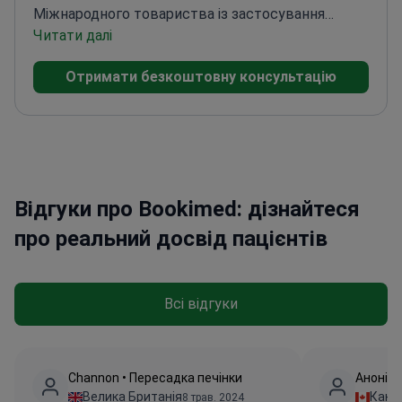
Міжнародного товариства із застосування
стовбурових клітин (ISSCA)
Читати далі
Сертифікована за
програмою SCOPE Всесвітньої федерації по
Отримати безкоштовну консультацію
боротьбі з ожирінням
Спеціалізується на науково
обґрунтованих методах лікування метаболічних
станів
Має досвід роботи з нормативними
стандартами COFEPRIS у Мексиці
Відгуки про Bookimed: дізнайтеся
про реальний досвід пацієнтів
Всі відгуки
Channon • Пересадка печінки
Анонімн
Велика Британія
Кана
8 трав. 2024