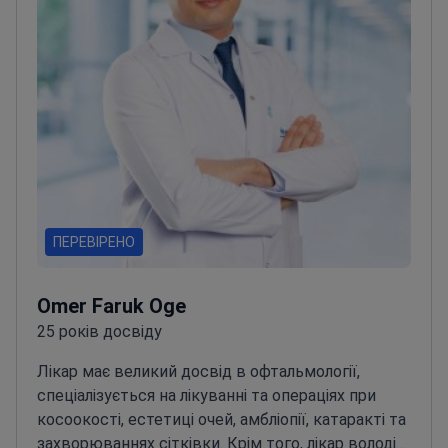
ПЕРЕВІРЕНО
Omer Faruk Oge
25 років досвіду
Лікар має великий досвід в офтальмології,
спеціалізується на лікуванні та операціях при
косоокості, естетиці очей, амбліопії, катаракті та
захворюваннях сітківки. Крім того, лікар володіє