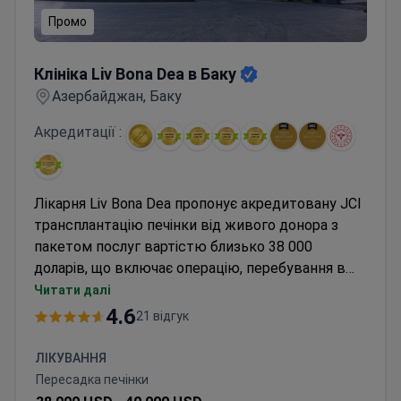
Промо
Клініка Liv Bona Dea в Баку
Клініка Liv Bona Dea в Баку
Азербайджан, Баку
Акредитації :
Лікарня Liv Bona Dea пропонує акредитовану JCI
трансплантацію печінки від живого донора з
пакетом послуг вартістю близько 38 000
доларів, що включає операцію, перебування в
реанімації, госпіталізацію для пацієнта та донора,
Читати далі
передопераційні аналізи, медикаменти,
4.6
21 відгук
трансфер та послуги перекладу. Доктор Ельдар
Ахмедов спеціалізується на трансплантації
ЛІКУВАННЯ
печінки у складі Liv Hospital Group. Клініка
Пересадка печінки
дотримується спрощеного процесу донорства в