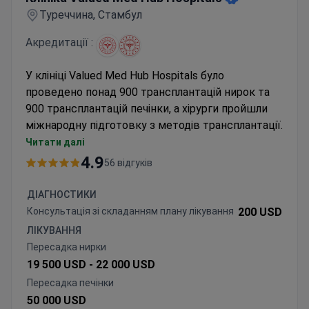
Туреччина, Стамбул
Акредитації :
У клініці Valued Med Hub Hospitals було
проведено понад 900 трансплантацій нирок та
900 трансплантацій печінки, а хірурги пройшли
міжнародну підготовку з методів трансплантації.
Пропонує трансплантацію нирки від живого
Читати далі
донора з комплексними пакетами
4.9
56 відгуків
передопераційного та післяопераційного
догляду
ДІАГНОСТИКИ
Виконує трансплантацію рогівки з
Консультація зі складанням плану лікування
200 USD
використанням методик DSEK та DMEK
ЛІКУВАННЯ
Заклад акредитований Турецькою медичною
Пересадка нирки
асоціацією та має високі показники
19 500 USD -
22 000 USD
рекомендацій пацієнтів
Пересадка печінки
50 000 USD