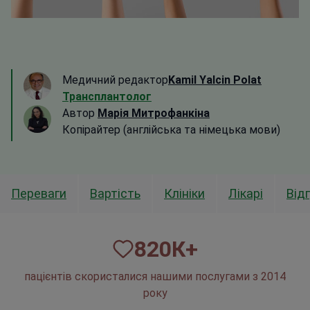
Медичний редактор
Kamil Yalcin Polat
Трансплантолог
Автор
Марія Митрофанкіна
Копірайтер (англійська та німецька мови)
Переваги
Вартість
Клініки
Лікарі
Від
820
К+
пацієнтів скористалися нашими послугами з 2014
року