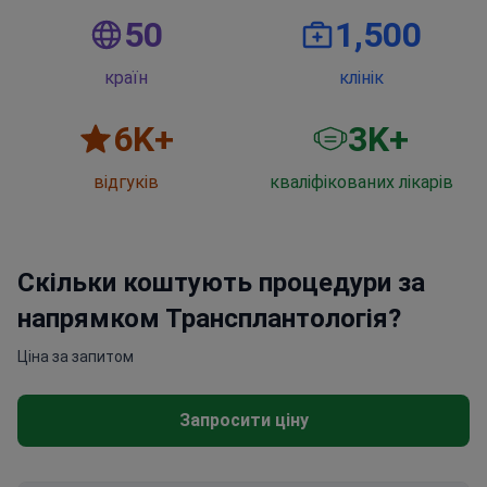
50
1,500
країн
клінік
6
K+
3
K+
відгуків
кваліфікованих лікарів
Скільки коштують процедури за
напрямком Трансплантологія?
Ціна за запитом
Запросити ціну