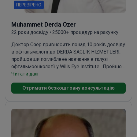
ПЕРЕВІРЕНО
Muhammet Derda Ozer
22 роки досвіду • 25000+ процедур на рахунку
Доктор Озер привносить понад 10 років досвіду
в офтальмології до DERDA SAGLIK HIZMETLERI,
пройшовши поглиблене навчання в галузі
офтальмоонкології у Wills Eye Institute.
Пройшов
стажування (Fellowship) з вітреоретинальної
Читати далі
хірургії в Університеті Канзасу
Опублікував
Отримати безкоштовну консультацію
дослідження рідкісних захворювань очей та
інноваційних методів лікування
Активний член
Турецької офтальмологічної асоціації
Виступав
на міжнародних конференціях щодо досягнень у
галузі офтальмології