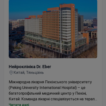
Нейроклініка Dr. Eber
Нейроклініка Dr. Eber
Китай, Тяньцзінь
Міжнародна лікарня Пекінського університету
(Peking University International Hospital) – це
багатопрофільний медичний центр у Пекіні,
Китай. Команда лікарні спеціалізується на терапії,
хірургії та традиційній китайській медицині,
Читати далі
надаючи допомогу дорослим пацієнтам, та у
3.9
5 відгуків
деяких випадках, дітям. Основними
Ціна за запитом