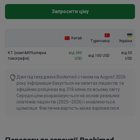
Китай
Туреччина
Україна
КТ (комп&#39;ютерна
від 380
від 50
від 100 USD
томографія)
USD
USD
Дані підтверджені Bookimed станом на August 2026
року. Інформація базується на запитах пацієнтів та
офіційних розцінках від 318 клінік по всьому світу.
Середні ціни розраховуються на основі реальних
платежів пацієнтів (2025–2026) і оновлюються
щомісяця. Фактична вартість може варіюватися.
Переваги та гарантії Bookimed