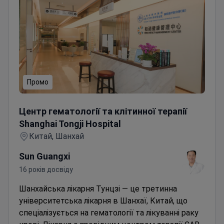
Промо
Центр гематології та клітинної терапії Shanghai Tongji 
Центр гематології та клітинної терапії
Shanghai Tongji Hospital
Китай, Шанхай
Sun Guangxi
16 років досвіду
Шанхайська лікарня Тунцзі — це третинна
університетська лікарня в Шанхаї, Китай, що
спеціалізується на гематології та лікуванні раку
крові. Лікарня є провідним центром терапії CAR-
T клітинами, де проведено понад 1500 інфузій, і
Читати далі
повідомляється про високі показники ремісії у
Ціна за запитом