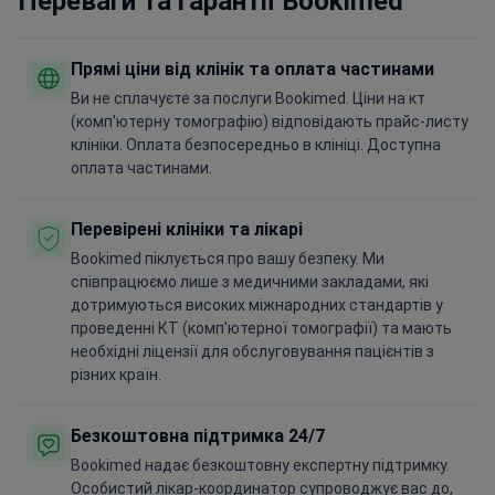
Прямі ціни від клінік та оплата частинами
Ви не сплачуєте за послуги Bookimed. Ціни на кт
(комп'ютерну томографію) відповідають прайс-листу
клініки. Оплата безпосередньо в клініці. Доступна
оплата частинами.
Перевірені клініки та лікарі
Bookimed піклується про вашу безпеку. Ми
співпрацюємо лише з медичними закладами, які
дотримуються високих міжнародних стандартів у
проведенні КТ (комп'ютерної томографії) та мають
необхідні ліцензії для обслуговування пацієнтів з
різних країн.
Безкоштовна підтримка 24/7
Bookimed надає безкоштовну експертну підтримку.
Особистий лікар-координатор супроводжує вас до,
під час та після процедур, вирішуючи будь-які
питання. Ви ніколи не залишитеся наодинці під час