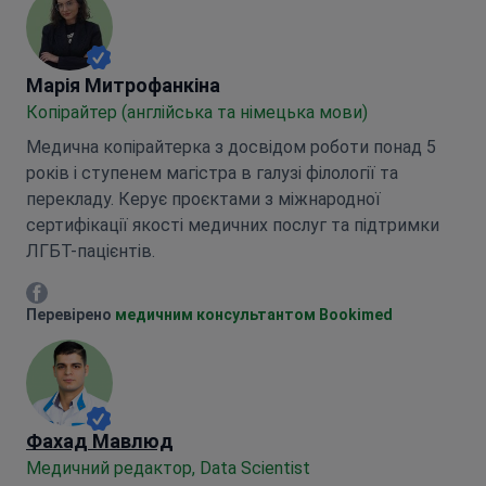
Марія Митрофанкіна
Марія Митрофанкіна
Копірайтер (англійська та німецька мови)
Медична копірайтерка з досвідом роботи понад 5
років і ступенем магістра в галузі філології та
перекладу. Керує проєктами з міжнародної
сертифікації якості медичних послуг та підтримки
ЛГБТ-пацієнтів.
Марія Митрофанкіна Facebook
Перевірено
медичним консультантом Bookimed
Фахад Мавлюд
Медичний редактор, Data Scientist
Лікар загальної практики, лауреат 4 конкурсів
наукових робіт молодих вчених. Працював на