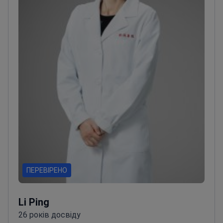
Комплексно виконує мінімально інвазивні
втручання: холодну/гарячу поліпектомію,
ендоскопічний гемостаз, дилатацію стриктур і
ендоскопічну підслизову дисекцію (ESD).
Приділяє увагу високій якості та ефективності
діагностики й лікування захворювань травного
тракту.
ПЕРЕВІРЕНО
Li Ping
26 років досвіду
Д-р Лі Пін, M.D., Ph.D., є головною лікаркою та
професоркою відділення гематології