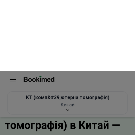
На головну сторінку
КТ (комп&#39;ютерна томографія)
Китай
Лікування за кордоном
Нейрохірургія
КТ (комп'ютерна томог
Інформація про рекламодавців
КТ (комп&#39;ютерна
томографія) в Китай —
підберіть 3 клініки з