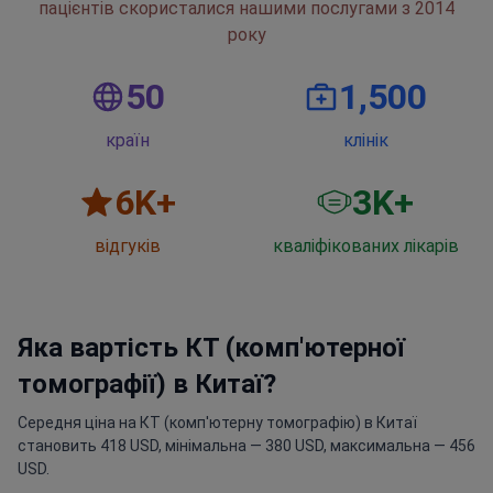
50
1,500
країн
клінік
6
K+
3
K+
відгуків
кваліфікованих лікарів
Яка вартість КТ (комп'ютерної
томографії) в Китаї?
Середня ціна на КТ (комп'ютерну томографію) в Китаї
становить 418 USD, мінімальна — 380 USD, максимальна — 456
USD.
Запросити ціну