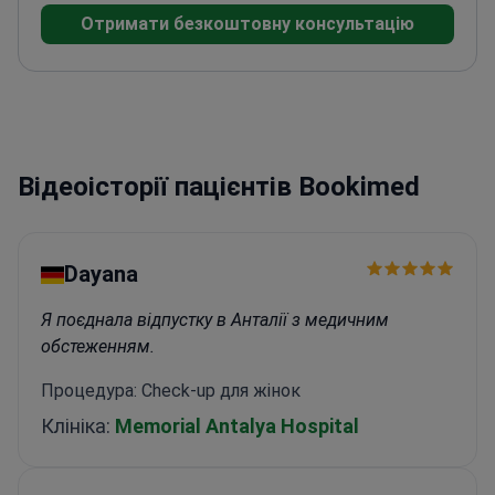
геміплегії, афазії та когнітивних
порушеннях.
Лікує дегенеративні захворювання
опорно-рухового апарату, включаючи артрит та
анкілозуючий спондиліт.
Член Китайської
Відеоісторії пацієнтів Bookimed
асоціації реабілітації інвалідів.
Автор понад 10
наукових праць з відновних медичних
технологій.
Dayana
Я поєднала відпустку в Анталії з медичним
обстеженням.
Процедура: Check-up для жінок
Клініка:
Memorial Antalya Hospital
Marina
Bookimed усе зробив за мене. Мені не довелося ні