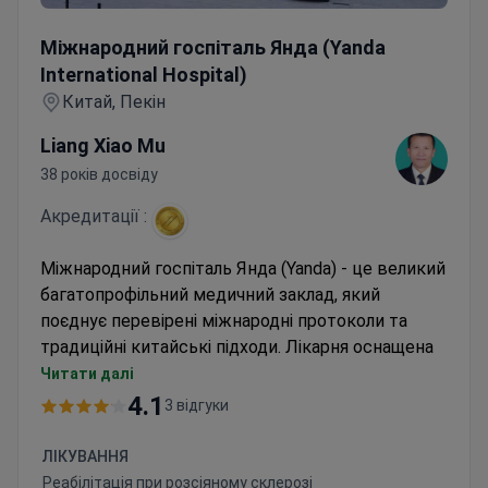
International Hospital)
Китай, Пекін
Liang Xiao Mu
38 років досвіду
Акредитації :
Міжнародний госпіталь Янда (Yanda) - це великий
багатопрофільний медичний заклад, який
поєднує перевірені міжнародні протоколи та
традиційні китайські підходи. Лікарня оснащена
більш ніж 28500 сучасними технологіями для
Читати далі
ефективного лікування.
4.1
3 відгуки
Команда госпіталю вже 8 років надає медичну
допомогу за напрямами онкології, кардіології,
ЛІКУВАННЯ
неврології, нефрології, лікування генетичних
Реабілітація при розсіяному склерозі
захворювань та ін. Щорічно клініка приймає
15 000 USD -
25 000 USD
близько 2500000 осіб.
Заміна колінного суглоба