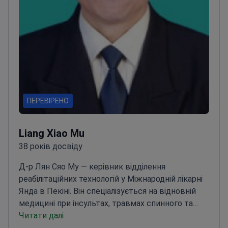
ПЕРЕВІРЕНО
Liang Xiao Mu
38 років досвіду
Д-р Лян Сяо Му — керівник відділення
реабілітаційних технологій у Міжнародній лікарні
Янда в Пекіні. Він спеціалізується на відновній
медицині при інсультах, травмах спинного та
головного мозку. Д-р Лян має вищу категорію
Читати далі
медичного фахівця. Він є членом Китайської
Отримати безкоштовну консультацію
асоціації реабілітаційної
медицини.
Спеціалізується на відновленні при