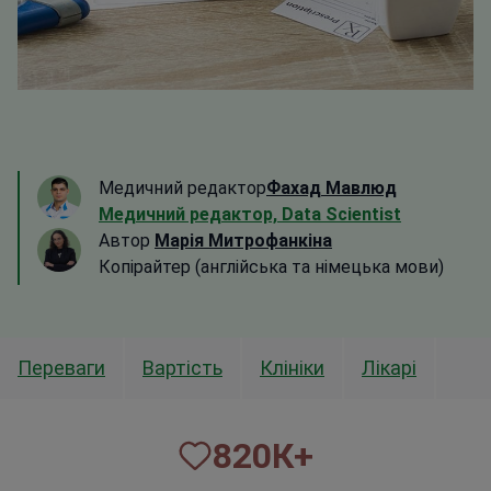
Медичний редактор
Фахад Мавлюд
Медичний редактор, Data Scientist
Автор
Марія Митрофанкіна
Копірайтер (англійська та німецька мови)
Переваги
Вартість
Клініки
Лікарі
820
К+
пацієнтів скористалися нашими послугами з 2014
року