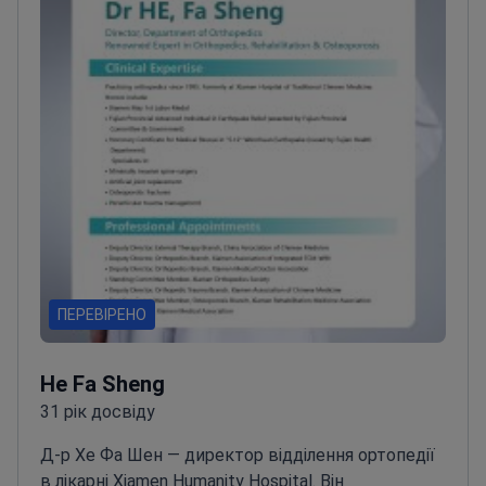
наукові праці та навчає гематологів.
ПЕРЕВІРЕНО
He Fa Sheng
31 рік досвіду
Д-р Хе Фа Шен — директор відділення ортопедії
в лікарні Xiamen Humanity Hospital. Він
спеціалізується на використанні КТ-візуалізації
для планування малоінвазивних операцій на