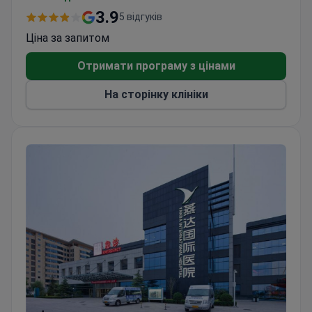
відвідувачами клініки є пацієнти з країн Ліги
арабських держав, Європи, Азії та країн СНД.
Отримати програму з цінами
На сторінку клініки
Міжнародний госпіталь Янда (Yanda International Hospit
Міжнародний госпіталь Янда (Yanda