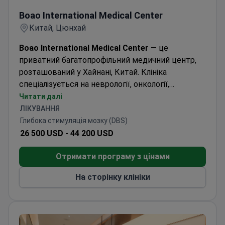
Boao International Medical Center
— це
приватний багатопрофільний медичний центр,
розташований у Хайнані, Китай. Клініка
спеціалізується на неврології, онкології,
традиційній китайській медицині, терапії
Читати далі
стовбуровими клітинами та інших медичних
ЛІКУВАННЯ
напрямках. Центр надає допомогу як дорослим,
Глибока стимуляція мозку (DBS)
так і дітям. Щороку тут проходять лікування
26 500 USD -
44 200 USD
понад 20 000 пацієнтів. Клініка вітає
міжнародних пацієнтів, зокрема з Європи, країн
Отримати програму з цінами
Співдружності, Африки та Азії.
На сторінку клініки