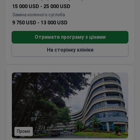
Лікарня Янда акредитована JCI, що гарантує
9 750 USD -
13 000 USD
високу якість медичних послуг та сервісу для
іноземних пацієнтів. Вона відноситься до клінік
Отримати програму з цінами
III рівня класу А - найвищий рівень у Китаї.
На сторінку клініки
Промо
Boao International Medical Center
Boao International Medical Center
Китай, Цюнхай