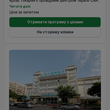
пацієнтів з лімфомою. Вона надає передову
Отримати програму з цінами
діагностику та мультидисциплінарну допомогу
при складних гематологічних захворюваннях,
На сторінку клініки
включаючи лейкемію, лімфому та множинну
мієлому.
Fuda Cancer Hospital
Fuda Cancer Hospital