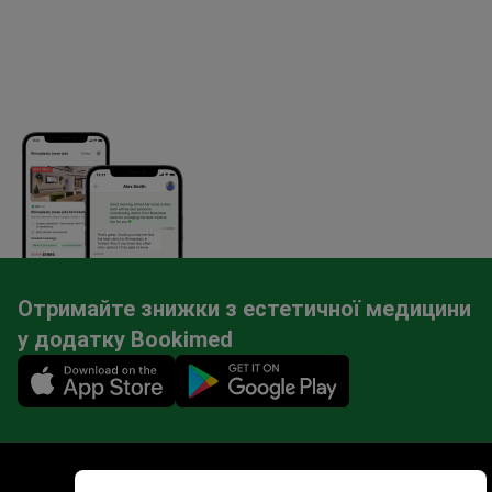
Отримайте знижки з естетичної медицини
Щось завадило вам отримати
у додатку Bookimed
пропозицію сьогодні?
Mobile app illustration
Так
Ні
КТ (комп&#39;ютерна томографія)
Отримати програму
від 380 USD
безкоштовно
сервіс з пошуку лікування