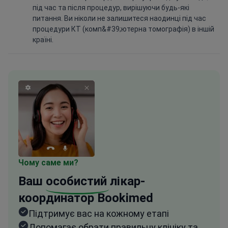
процедури КТ (комп&#39;ютерна томографія) в іншій
країні.
Чому саме ми?
Ваш
особистий
лікар-
координатор Bookimed
Підтримує вас на кожному етапі
Допомагає обрати правильну клініку та
лікаря
Забезпечує швидкий та зручний доступ