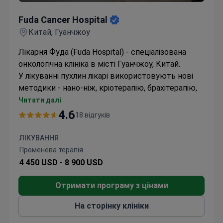
Китай, Гуанчжоу
Лікарня Фуда (Fuda Hospital) - спеціалізована
онкологічна клініка в місті Гуанчжоу, Китай.
У лікуванні пухлин лікарі використовують нові
методики - нано-ніж, кріотерапію, брахітерапію,
інтервенційну імунотерапію; і навіть принципи
Читати далі
китайської народної медицини.
4.6
18 відгуків
За досягнення у лікуванні раку легень, печінки та
підшлункової залози лікарі мають національні та
ЛІКУВАННЯ
міжнародні нагороди.
Променева терапія
Якість медицини у шпиталі Фуда підтверджує
4 450 USD -
8 900 USD
сертифікат Об'єднаної міжнародної комісії (JCI).
За останні 10 років у клініці пройшли лікування
Отримати програму з цінами
понад 30 000 пацієнтів із 100 країн світу.
На сторінку клініки
Ви переглянули 3 з 11 клінік
Показати більше