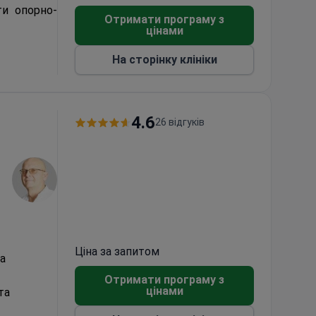
ти опорно-
Отримати програму з
цінами
ж у клініках
На сторінку клініки
і проходять
4.6
26 відгуків
Ціна за запитом
а
Отримати програму з
цінами
та