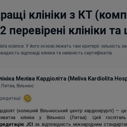
ращі клініки з КТ (комп
 2 перевірені клініки та 
a science. У його основі лежать такі критерії: кількість зап
швидкість відповіді клініки та наявність сертифікатів.
лініка Меліва Кардіоліта (Meliva Kardiolita Hosp
Литва, Вільнюс
редитації :
рдіоліт (колишній Вільнюський центр кардіохірургії) — ц
риватна клініка у Вільнюсі (Литва). Цей госпітал
кредитацію JCI
за відповідність міжнародним стандартам.