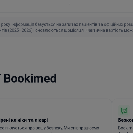
-
ку. Інформація базується на запитах пацієнтів та офіційних розцін
нтів (2025–2026) і оновлюються щомісяця. Фактична вартість мож
ї Bookimed
рені клініки та лікарі
Безко
ed піклується про вашу безпеку. Ми співпрацюємо
Bookim