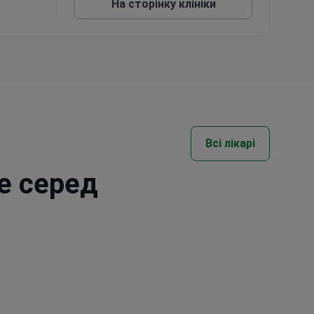
На сторінку клініки
. Тут
.
ів.
Всі лікарі
те серед