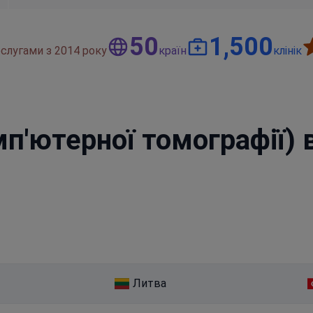
50
1,500
слугами з 2014 року
країн
клінік
мп'ютерної томографії) 
Литва