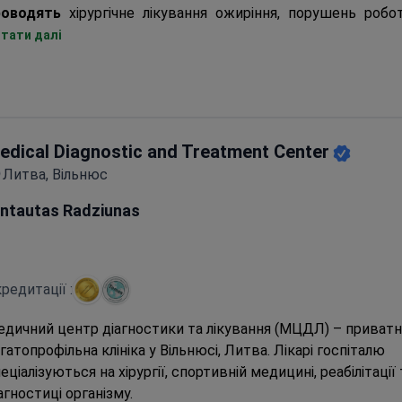
роводять
хірургічне лікування ожиріння, порушень робо
хового апарату, серцево-судинних захворювань.
тати далі
дичне обслуговування в Кардіоліті
на 60% дешевше
, ні
al)
раїлю та Німеччини. При цьому лікарі клініки навчаються 
ажування в провідних інститутах Європи.
edical Diagnostic and Treatment Center
Литва, Вільнюс
intautas Radziunas
редитації :
дичний центр діагностики та лікування (МЦДЛ) – приватн
гатопрофільна клініка у Вільнюсі, Литва. Лікарі госпіталю
еціалізуються на хірургії, спортивній медицині, реабілітації 
агностиці організму.