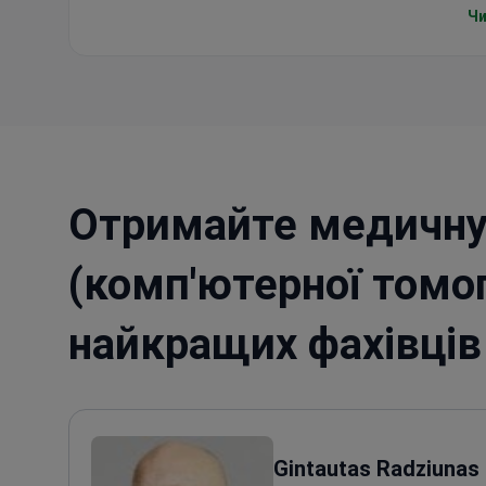
Лі
Чи
пр
У 
“З
Що
Отримайте медичну
(комп'ютерної томог
найкращих фахівців 
Gintautas Radziunas