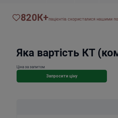
820
К+
пацієнтів скористалися нашими по
Яка вартість КТ (ко
Ціна за запитом
Запросити ціну