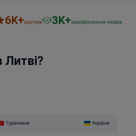
6
K+
3
K+
відгуків
кваліфікованих лікарів
в Литві?
Туреччина
Україна