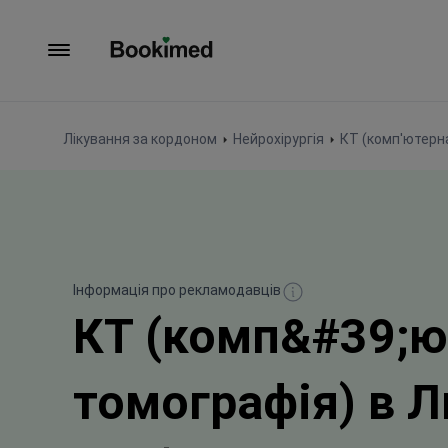
На головну сторінку
Лікування за кордоном
Нейрохірургія
КТ (комп'ютерн
Інформація про рекламодавців
КТ (комп&#39;ю
томографія) в Л