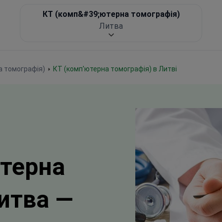
КТ (комп&#39;ютерна томографія)
Литва
а томографія)
КТ (комп'ютерна томографія) в Литві
терна
итва —