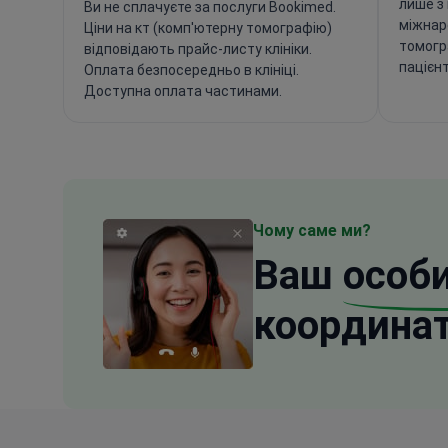
лише з
Ви не сплачуєте за послуги Bookimed.
міжнар
Ціни на кт (комп'ютерну томографію)
томогра
відповідають прайс-листу клініки.
пацієнт
Оплата безпосередньо в клініці.
Доступна оплата частинами.
Чому саме ми?
Ваш
особ
координа