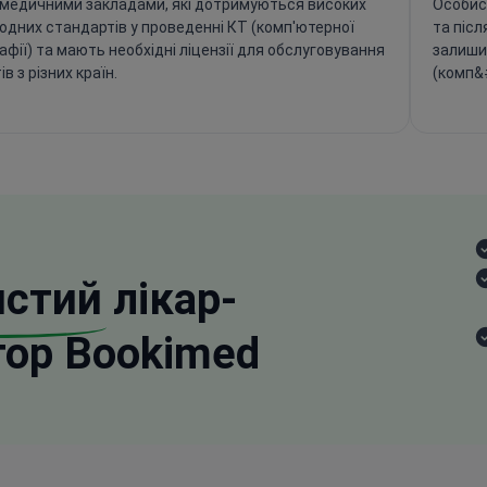
 медичними закладами, які дотримуються високих
Особис
одних стандартів у проведенні КТ (комп'ютерної
та післ
фії) та мають необхідні ліцензії для обслуговування
залиши
ів з різних країн.
(комп&#
истий
лікар-
тор Bookimed