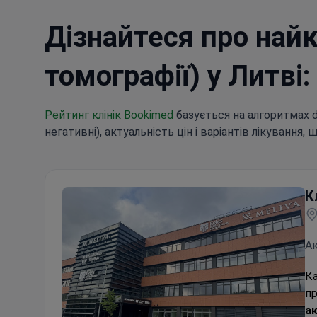
Дізнайтеся про найк
томографії) у Литві:
Рейтинг клінік Bookimed
базується на алгоритмах dat
негативні), актуальність цін і варіантів лікування, 
К
Ак
Ка
п
а