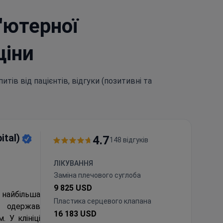
'ютерної
ціни
итів від пацієнтів, відгуки (позитивні та
ital)
4.7
148 відгуків
ЛІКУВАННЯ
Заміна плечового суглоба
9 825 USD
е найбільша
Пластика серцевого клапана
ь одержав
16 183 USD
 У клініці