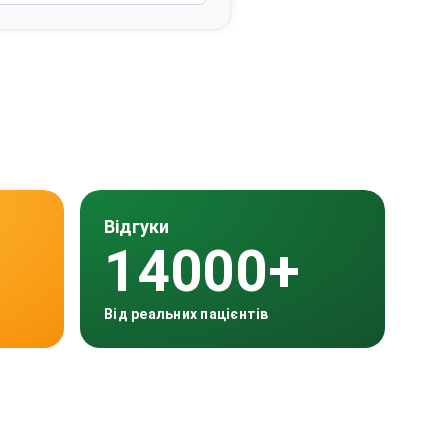
Відгуки
14000+
Від реальних пацієнтів