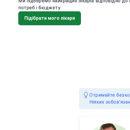
Ми підберемо найкращих лікарів відповідно до
потреб і бюджету.
Підібрати мого лікаря
Отримайте безкош
Ніяких зобов'яза