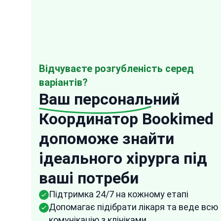
Відчуваєте розгубленість серед
варіантів?
Ваш персональний
Координатор Bookimed
“
допоможе знайти
Anonymous
ідеального хірурга під
USA
16 Oct, 2025
Підтверджений від
ваші потреби
They were very speedy in their response to
any of my questions and the representativ
Підтримка 24/7 на кожному етапі
from Bookimed followed up frequently to
Допомагає підібрати лікаря та веде всю
ensure that all the arrangements were don
комунікацію з клініками