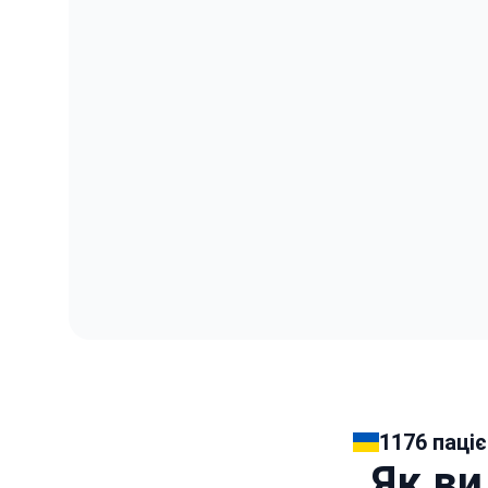
1176 паціє
Як ви