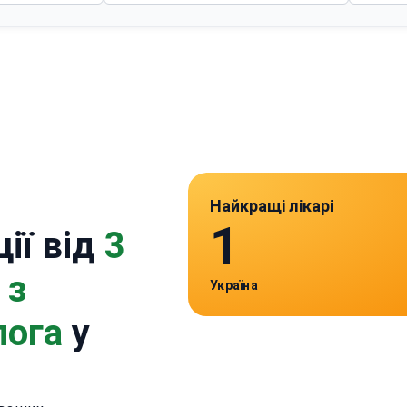
Найкращі лікарі
1
ії від
3
 з
Україна
лога
у