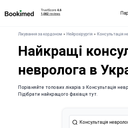
Па
На головну сторінку
Лікування за кордоном
Нейрохірургія
Консультація н
Найкращі консул
невролога в Укра
Порівняйте топових лікарів з Консультація невро
Підібрати найкращого фахівця тут.