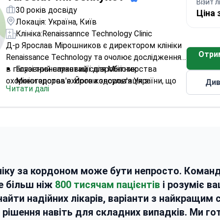
Візит л
30 років досвіду
Ціна 
Локація: Україна, Київ
Клініка:
Renaissannce Technology Clinic
Д-р Ярослав Мірошников є директором клініки
Отри
Renaissance Technology та очолює дослідження
в галузі трансплантації для Міністерства
Головний науковий співробітник
охорони здоров'я. Його консультація з
Міністерства охорони здоров'я України, що
Див
Читати далі
неврологом включає спеціалізовані клітинні
спеціалізується на трансплантації клітин
методи лікування.
Експерт із терапії стовбуровими клітинами
при дегенеративних захворюваннях
нервової системи
Член правління Української асоціації
сексуальної медицини
Член Європейської асоціації сексуальної
ніку за кордоном може бути непросто. Коман
медицини
е більш ніж
800 тисячам пацієнтів
і розуміє в
Отримав нагороду від мера Києва за
найти надійних лікарів, варіанти з найкращим
клінічний внесок
й рішення навіть для складних випадків. Ми г