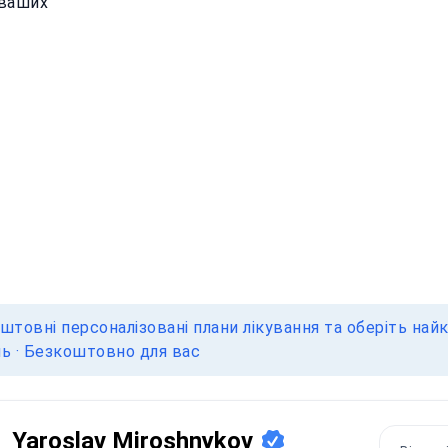
 ваших
товні персоналізовані плани лікування та оберіть найк
нь · Безкоштовно для вас
Yaroslav Miroshnykov