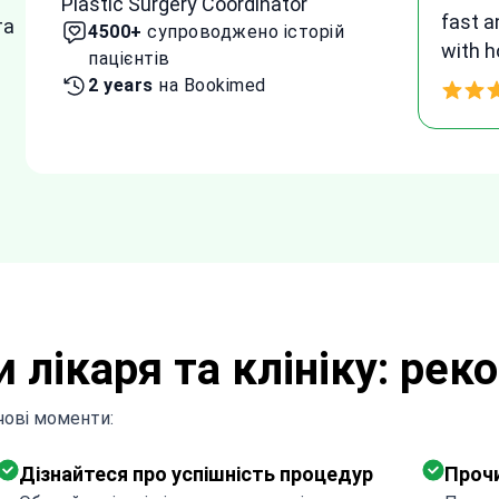
Senior Plastic Surgery Coordinator
and h
та
10300+
супроводжено історій
agree
пацієнтів
proce
4 years
на Bookimed
Thank 
 лікаря та клініку: рек
ючові моменти:
Дізнайтеся про успішність процедур
Прочи