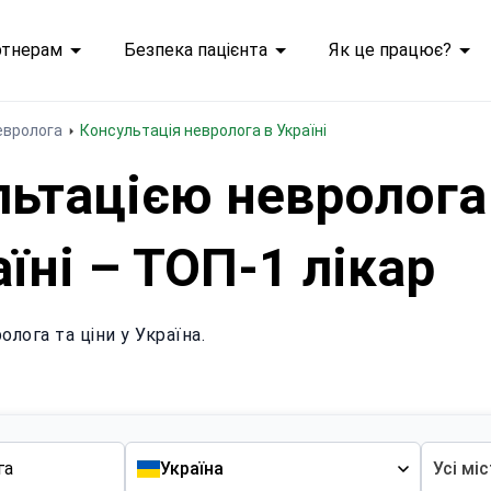
ртнерам
Безпека пацієнта
Як це працює?
евролога
Консультація невролога в Україні
ьтацією невролога 
їні – ТОП-1 лікар
лога та ціни у Україна.
Україна
Усі мі