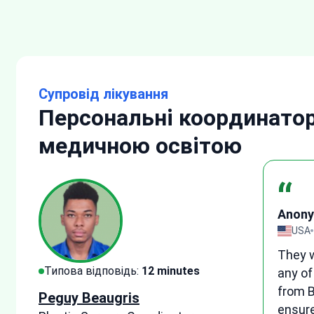
Супровід лікування
Персональні координатор
медичною освітою
“
Anon
гук
UK
1
I woul
Типова відповідь:
15 minutes
e
medica
suppo
Tetyana Hyrych
e
patien