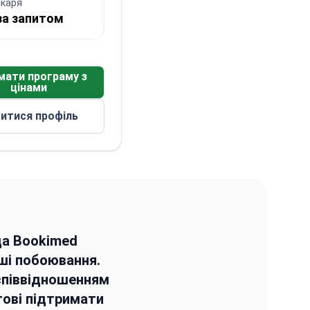
ікаря
за запитом
мати програму з
цінами
итися профіль
да Bookimed
аші побоювання.
 співвідношенням
отові підтримати