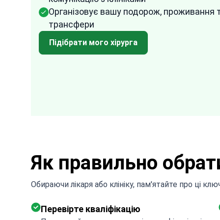
fast and effectively. I am quite impressed
Організовує вашу подорож, проживання 
ій
with how easy it was to arrange everything
трансфери
through them. It took the uncertainty and
Підібрати мого хірурга
difficulty out of the process.
Як правильно обрати
Обираючи лікаря або клініку, пам'ятайте про ці кл
Перевірте кваліфікацію