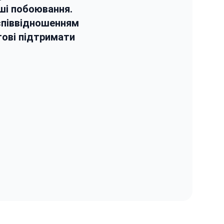
аші побоювання.
 співвідношенням
отові підтримати