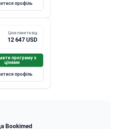
итися профіль
Ціна пакета від
12 647 USD
мати програму з
цінами
итися профіль
да Bookimed