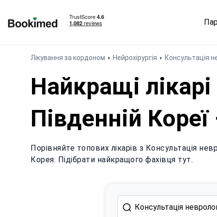
Па
На головну сторінку
Лікування за кордоном
Нейрохірургія
Консультація н
Найкращі лікарі 
Південній Кореї 
Порівняйте топових лікарів з Консультація невр
Корея. Підібрати найкращого фахівця тут.