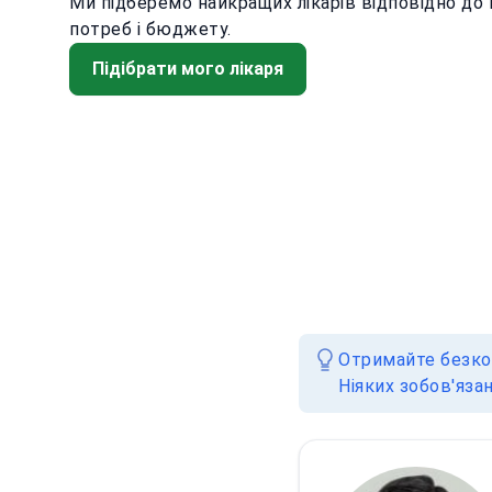
Ми підберемо найкращих лікарів відповідно до
потреб і бюджету.
Підібрати мого лікаря
Отримайте безкош
Ніяких зобов'яза