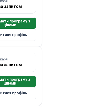
ікаря
за запитом
мати програму з
цінами
итися профіль
ікаря
за запитом
мати програму з
цінами
итися профіль