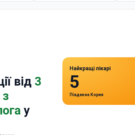
Найкращі лікарі
5
ії від
3
 з
Південна Корея
лога
у