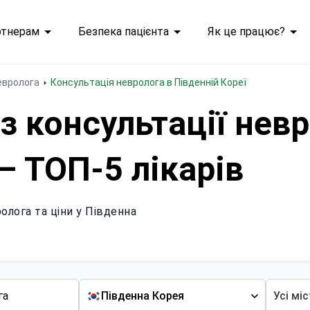
ртнерам
Безпека пацієнта
Як це працює?
евролога
Консультація невролога в Південній Кореї
з консультації нев
– ТОП-5 лікарів
олога та ціни у Південна
Південна Корея
Усі мі