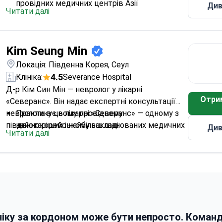
провідних медичних центрів Азії
Див
Читати далі
Спеціалізується на неврології та діагностиці
захворювань нервової системи
Є частиною великої університетської
Kim Seung Min
лікарняної мережі, відомої передовими
медичними дослідженнями
Локація: Південна Корея, Сеул
4.5
Клініка:
Severance Hospital
Д-р Кім Син Мін — невролог у лікарні
Отри
«Северанс». Він надає експертні консультації
невролога в цьому провідному
Практикує в лікарні «Северанс» — одному з
південнокорейському закладі.
найстаріших і найбільш шанованих медичних
Див
Читати далі
центрів Південної Кореї
Спеціалізується на неврології — лікує розлади
головного мозку, хребта та нервової
системи
Розташований у лікарні при університеті, що
надає пацієнтам доступ до академічного
досвіду та досліджень
ніку за кордоном може бути непросто. Коман