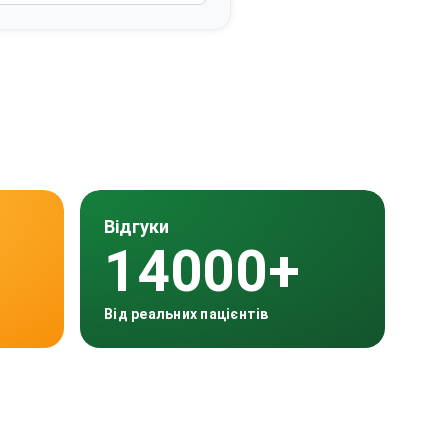
Відгуки
14000+
Від реальних пацієнтів