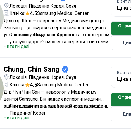
Візит л
Локація: Південна Корея, Сеул
Ціна 
4.5
Клініка:
Samsung Medical Center
Доктор Шон — невролог у Медичному центрі
Отри
Samsung. Ця лікарня є першокласною медичною
установою в Південній Кореї.
Спеціалізується на неврології та є експертом
у галузі здоров'я мозку та нервової системи
Див
Читати далі
Надає консультації невролога у провідному
університетському медичному центрі
Працює в установі, визнаній за високі
Chung, Chin Sang
медичні стандарти та наукові дослідження
Візит л
Локація: Південна Корея, Сеул
Ціна 
4.5
Клініка:
Samsung Medical Center
Д-р Чун Чин Сан — невролог у Медичному
Отри
центрі Samsung. Він надає експертні медичні
оцінки щодо питань неврологічного здоров'я.
Лікує пацієнтів в одній із найкращих лікарень
Південної Кореї
Див
Читати далі
Співпрацює з установою, відомою своїми
високотехнологічними діагностичними