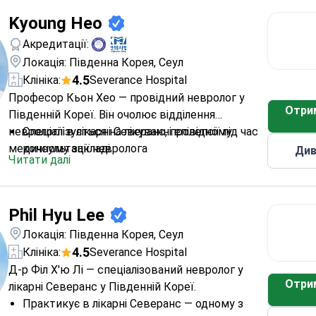
інструментами
Kyoung Heo
Спеціалізується на діагностиці та лікуванні
розладів нервової системи
Акредитації:
Локація: Південна Корея, Сеул
4.5
Клініка:
Severance Hospital
Професор Кьон Хео — провідний невролог у
Отри
Південній Кореї. Він очолює відділення
неврології в лікарні Северанс, провідному
Спеціалізується на лікуванні епілепсії під час
медичному закладі.
консультації невролога
Див
Читати далі
Колишній завідувач відділення неврології
лікарні Йонсей Северанс
Здобув медичну освіту в Медичному коледжі
Phil Hyu Lee
Університету Йонсей
Член Корейського товариства епілепсії та
Локація: Південна Корея, Сеул
Корейської неврологічної асоціації
4.5
Клініка:
Severance Hospital
Зареєстрований у Корейській медичній
Д-р Філ Х'ю Лі — спеціалізований невролог у
асоціації
Отри
лікарні Северанс у Південній Кореї.
Практикує в лікарні Северанс — одному з