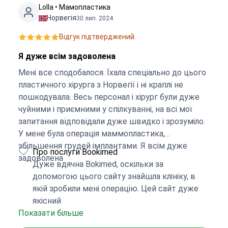
Lolla • Мамопластика
Норвегія
30 лип. 2024
Відгук підтверджений.
Я дуже всім задоволена
Мені все сподобалося. Їхала спеціально до цього
пластичного хірурга з Норвегії і ні краплі не
пошкодувала. Весь персонал і хірург були дуже
чуйними і приємними у спілкуванні, на всі мої
запитання відповідали дуже швидко і зрозуміло.
У мене була операція маммопластика,
збільшення грудей імплантами. Я всім дуже
Про послуги Bookimed
задоволена
Дуже вдячна Bokimed, оскільки за
допомогою цього сайту знайшла клініку, в
якій зробили мені операцію. Цей сайт дуже
якісний
Показати більше