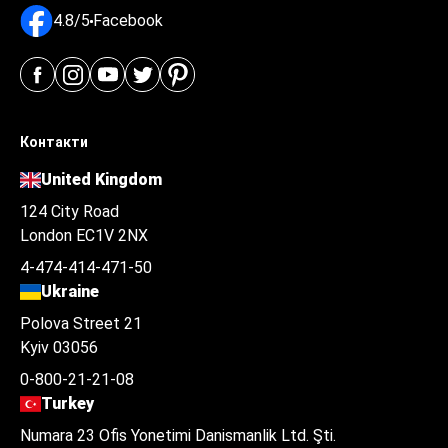
4.8/5
Facebook
Контакти
United Kingdom
124 City Road
London EC1V 2NX
4-474-414-471-50
Ukraine
Polova Street 21
Kyiv 03056
0-800-21-21-08
Turkey
Numara 23 Ofis Yonetimi Danismanlik Ltd. Şti.