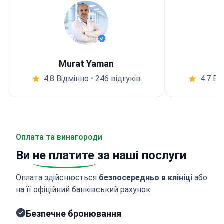
Murat Yaman
4.8 Відмінно
•
246 відгуків
4.7 Ві
Оплата та винагороди
Ви
не платите
за наші послуги
Оплата здійснюється
безпосередньо в клініці
або
на її офіційний банківський рахунок.
Безпечне бронювання