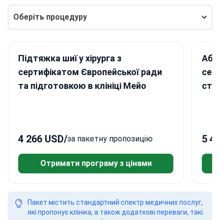
Оберіть процедуру
Підтяжка шиї у хірурга з
Абд
сертифікатом Європейської ради
сер
та підготовкою в клініці Мейо
ста
4 266 USD
/
5 4
за пакетну пропозицію
Отримати програму з цінами
Пакет містить стандартний спектр медичних послуг,
які пропонує клініка, а також додаткові переваги, такі