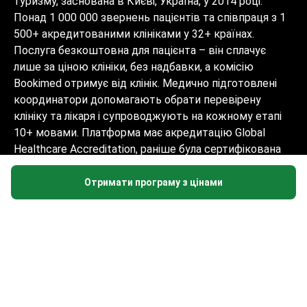
туризму, заснована в Києві, Україна, у 2014 році.
Понад 1 000 000 звернень пацієнтів та співпраця з 1
500+ акредитованими клініками у 32+ країнах.
Послуга безкоштовна для пацієнта – він сплачує
лише за ціною клініки, без надбавки, а комісію
Bookimed отримує від клінік. Медично підготовлені
координатори допомагають обрати перевірену
клініку та лікаря і супроводжують на кожному етапі
10+ мовами. Платформа має акредитацію Global
Healthcare Accreditation, раніше була сертифікована
Temos (2024–2025). Рейтинг 4.6 на Trustpilot та 4.4 на
Google Reviews.
Отримати програму з цінами
Інформація на сайті не може бути
використана для встановлення діагнозу,
призначення лікування і не замінює
прийом лікаря.