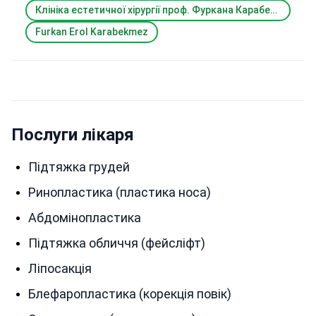
Клініка естетичної хірургії проф. Фуркана Карабекмеза (Prof. Furkan Karabekmez's Aesthetic Surgery Clinic)
Furkan Erol Karabekmez
Послуги лікаря
Підтяжка грудей
Ринопластика (пластика носа)
Абдомінопластика
Підтяжка обличчя (фейсліфт)
Ліпосакція
Блефаропластика (корекція повік)