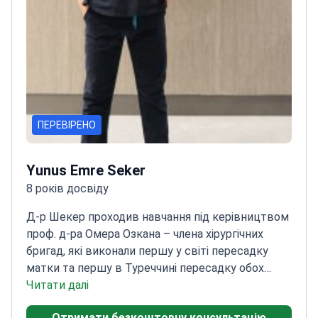
ПЕРЕВІРЕНО
Yunus Emre Seker
8 років досвіду
Д-р Шекер проходив навчання під керівництвом
проф. д-ра Омера Озкана – члена хірургічних
бригад, які виконали першу у світі пересадку
матки та першу в Туреччині пересадку обох
рук.
Читати далі
Завершив ординатуру в Університетській
лікарні Акденіз, провідному центрі передової
Отримати безкоштовну консультацію