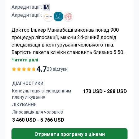
Акредитації :
Акредитації :
Доктор Ількер Манавбаші виконав понад 900
процедур ліпосакції, маючи 24-річний досвід
спеціалізації в контуруванні чоловічого тіла.
Вартість пакета клініки становить близько 5 500
євро — зазвичай він включає ліпосакцію високої
Читати далі
чіткості (HD), J-Plasma, 5 ночей у спа-готелі
4.7
23 відгуки
Veyron Hotels, трансфери, аналізи та
післяопераційний догляд. Доктор Манавбаші
ДІАГНОСТИКИ
розробив дві методики ринопластики,
Консультація зі складанням
173 USD -
288 USD
представлені на міжнародному рівні, та заснував
плану лікування
Турецьку дослідницьку групу пластичних
ЛІКУВАННЯ
хірургів.
Ліпосакція для чоловіків
3 460 USD -
5 766 USD
Отримати програму з цінами