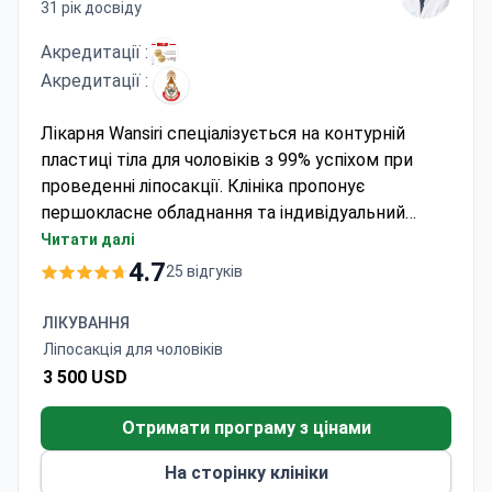
31 рік досвіду
Акредитації :
Акредитації :
Лікарня Wansiri спеціалізується на контурній
пластиці тіла для чоловіків з 99% успіхом при
проведенні ліпосакції. Клініка пропонує
першокласне обладнання та індивідуальний
підхід. Доктор Саран Ванначамрас, який пройшов
Читати далі
навчання в США і має понад 31 рік досвіду
4.7
25 відгуків
хірургічного стажу, очолює команду пластичних
хірургів. Ліпосакція для чоловіків зазвичай
ЛІКУВАННЯ
коштує близько 3500 доларів. Лікарня
Ліпосакція для чоловіків
обслуговує іноземних пацієнтів у спеціалізованих
3 500 USD
палатах для пластичної хірургії.
Отримати програму з цінами
На сторінку клініки