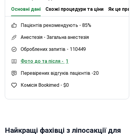
Основні дані
Схожі процедури та ціни
Як це пра
пацієнтів рекомендують -
85%
Анестезія -
Загальна анестезія
Оброблених запитів -
110449
Фото до та після -
1
Перевірених відгуків пацієнтів -
20
Комісія Bookimed -
$0
Найкращі фахівці з ліпосакції для