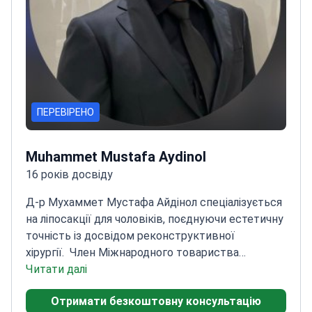
ПЕРЕВІРЕНО
Muhammet Mustafa Aydinol
16 років досвіду
Д-р Мухаммет Мустафа Айдінол спеціалізується
на ліпосакції для чоловіків, поєднуючи естетичну
точність із досвідом реконструктивної
хірургії.
Член Міжнародного товариства
естетичної пластичної хірургії
Читати далі
Автор публікацій
щодо передових методів пластичної
Отримати безкоштовну консультацію
хірургії
Пройшов навчання в Університеті Діджле