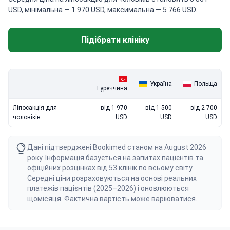
USD, мінімальна — 1 970 USD, максимальна — 5 766 USD.
Підібрати клініку
Україна
Польща
Туреччина
Ліпосакція для
від 1 970
від 1 500
від 2 700
чоловіків
USD
USD
USD
Дані підтверджені Bookimed станом на August 2026
року. Інформація базується на запитах пацієнтів та
офіційних розцінках від 53 клінік по всьому світу.
Середні ціни розраховуються на основі реальних
платежів пацієнтів (2025–2026) і оновлюються
щомісяця. Фактична вартість може варіюватися.