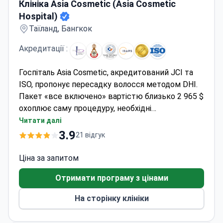
Клініка Asia Cosmetic (Asia Cosmetic
Hospital)
Таїланд, Бангкок
Акредитації :
Госпіталь Asia Cosmetic, акредитований JCI та
ISO, пропонує пересадку волосся методом DHI.
Пакет «все включено» вартістю близько 2 965 $
охоплює саму процедуру, необхідні
медикаменти, подальший медичний супровід
Читати далі
протягом шести місяців та трансфер з
3.9
21 відгук
аеропорту. Спеціаліст із трансплантації волосся
лікар Сірінтіп має сертифікат ISAPS; згідно з
Ціна за запитом
медичними записами, показник ускладнень при
Отримати програму з цінами
виконанні цієї процедури у цього фахівця
становить 0%. Клініка забезпечує повну
На сторінку клініки
підтримку англійською мовою для іноземних
пацієнтів.