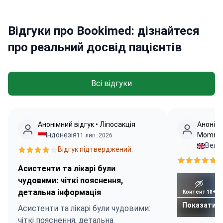
Відгуки про Bookimed: дізнайтеся
про реальний досвід пацієнтів
Всі відгуки
Анонімний відгук • Ліпосакція
Анонімн
Індонезія
Mommy 
11 лип. 2026
Вели
Відгук підтверджений.
В
Асистенти та лікарі були
чудовими: чіткі пояснення,
детальна інформація
Контент 18+
Показати
Асистенти та лікарі були чудовими:
чіткі пояснення, детальна