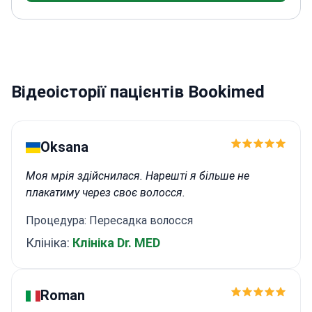
з акцентом на естетичну хірургію
Має досвід
поєднання ін'єкцій жиру з імплантатами для
досягнення оптимальних результатів
Відеоісторії пацієнтів Bookimed
Oksana
Моя мрія здійснилася. Нарешті я більше не
плакатиму через своє волосся.
Процедура: Пересадка волосся
Клініка:
Клініка Dr. MED
Roman