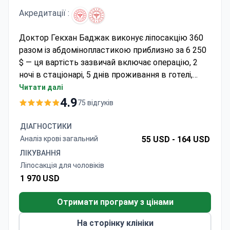
Акредитації :
Доктор Гекхан Баджак виконує ліпосакцію 360
разом із абдомінопластикою приблизно за 6 250
$ — ця вартість зазвичай включає операцію, 2
ночі в стаціонарі, 5 днів проживання в готелі,
трансфери, аналізи та післяопераційний догляд.
Читати далі
Пакет «все включено» також передбачає
4.9
75 відгуків
екскурсію містом та цілодобову підтримку.
Пацієнти заощаджують близько 70% порівняно з
ДІАГНОСТИКИ
цінами в ЄС та США. Клініка надає компресійну
Аналіз крові загальний
55 USD -
164 USD
білизну та багатомовний супровід протягом
ЛІКУВАННЯ
усього 5-денного перебування.
Ліпосакція для чоловіків
1 970 USD
Отримати програму з цінами
На сторінку клініки