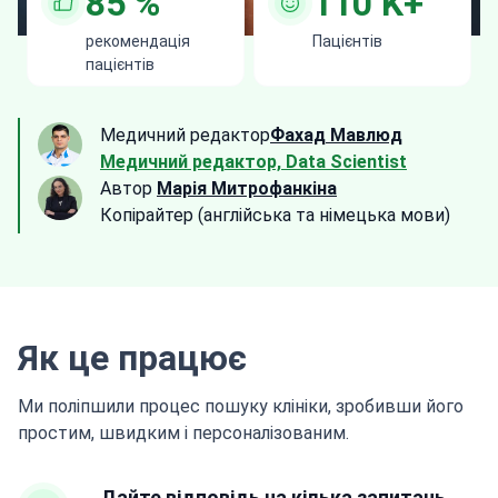
85
%
110
K+
рекомендація
Пацієнтів
пацієнтів
Медичний редактор
Фахад Мавлюд
Медичний редактор, Data Scientist
Автор
Марія Митрофанкіна
Копірайтер (англійська та німецька мови)
Як це працює
Ми поліпшили процес пошуку клініки, зробивши його
простим, швидким і персоналізованим.
Дайте відповідь на кілька запитань