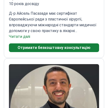
10 років досвіду
Д-р Айсель Пасазаде має сертифікат
Європейської ради з пластичної хірургії,
впроваджуючи міжнародні стандарти медичної
допомоги у свою практику в лікарні
Quartz.
Читати далі
Спеціалізується на методах контурної
пластики тіла для чоловіків
Пройшла навчання
Отримати безкоштовну консультацію
передовим естетичним та реконструктивним
процедурам
Бере участь у міжнародних
програмах хірургічної підготовки
Фокусується на
природних результатах при забезпеченні
безпеки пацієнтів