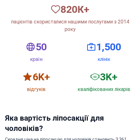
820
К+
пацієнтів скористалися нашими послугами з 2014
року
50
1,500
країн
клінік
6
K+
3
K+
відгуків
кваліфікованих лікарів
Яка вартість ліпосакції для
чоловіків?
Середня ціна на ліпосакцію для чоловіків становить 3 361