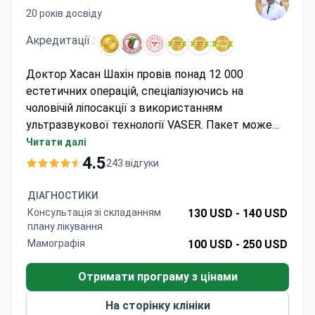
20 років досвіду
Акредитації :
Доктор Хасан Шахін провів понад 12 000
естетичних операцій, спеціалізуючись на
чоловічій ліпосакції з використанням
ультразвукової технології VASER. Пакет може
коштувати близько 6 230 доларів США –
Читати далі
зазвичай включає ліпосакцію 4-5 зон,
4.5
243 відгуки
бішектомію, 1 ніч у лікарні, 4 ночі в готелі та VIP-
трансфери. Лікарня Hisar сертифікована JCI з
ДІАГНОСТИКИ
рейтингом пацієнтів 4,5/5. Доктор Шахін є
Консультація зі складанням
130 USD -
140 USD
членом Турецького товариства пластичних
плану лікування
хірургів із 20 років досвіду профільного досвіду.
Мамографія
100 USD -
250 USD
Отримати програму з цінами
На сторінку клініки