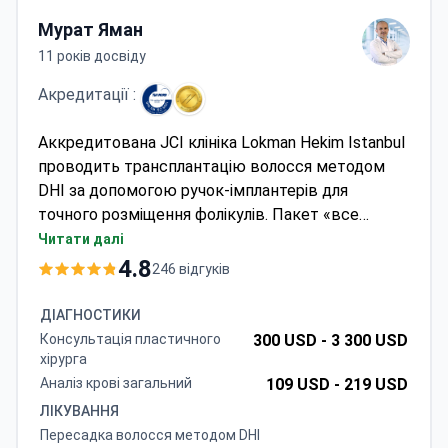
Мурат Яман
11 років досвіду
Акредитації :
Аккредитована JCI клініка Lokman Hekim Istanbul
проводить трансплантацію волосся методом
DHI за допомогою ручок-імплантерів для
точного розміщення фолікулів. Пакет «все
включено» може коштувати близько 1500 євро,
Читати далі
зазвичай охоплює операцію, аналізи, 1 сеанс
4.8
246 відгуків
PRP-терапії, проживання в готелі протягом 3
ночей та трансфер. Клініка має сертифікат DIN
ДІАГНОСТИКИ
EN ISO 9001 та забезпечує місцеву анестезію
Консультація пластичного
300 USD -
3 300 USD
для процедури, що триває 6–8 годин.
хірурга
Аналіз крові загальний
109 USD -
219 USD
ЛІКУВАННЯ
Пересадка волосся методом DHI