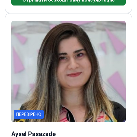
хірургічної підготовки
Спеціалізується на
природному та точному контуруванні тіла для
чоловіків
2-ге місце в дослідницькому конкурсі
Турецького товариства пластичної хірургії 2023
року
Викладач пластичної хірургії в Навчально-
дослідній лікарні Адияман
ПЕРЕВІРЕНО
Aysel Pasazade