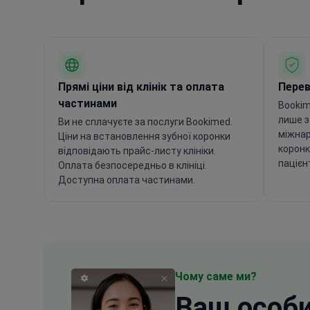
Прямі ціни від клінік та оплата
Переві
частинами
Bookim
лише з
Ви не сплачуєте за послуги Bookimed.
міжнар
Ціни на встановлення зубної коронки
коронк
відповідають прайс-листу клініки.
пацієнт
Оплата безпосередньо в клініці.
Доступна оплата частинами.
Чому саме ми?
Ваш
особ