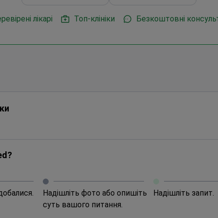
ревірені лікарі
Топ-клініки
Безкоштовні консульт
ки
ed?
одобалися.
Надішліть фото або опишіть
Надішліть запит.
суть вашого питання.