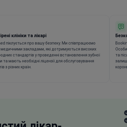
рені клініки та лікарі
Безк
ed піклується про вашу безпеку. Ми співпрацюємо
Booki
 медичними закладами, які дотримуються високих
Особи
одних стандартів у проведенні встановлення зубної
та пі
и та мають необхідні ліцензії для обслуговування
залиш
ів з різних країн.
коронк
истий
лікар-