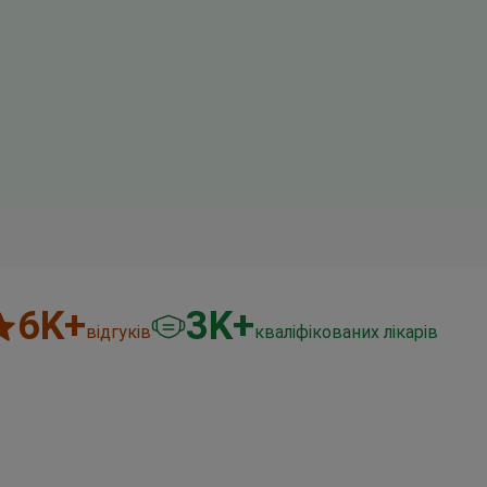
6
K+
3
K+
відгуків
кваліфікованих лікарів