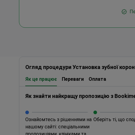
Пе
Огляд процедури Установка зубної корон
Як це працює
Переваги
Оплата
Як знайти найкращу пропозицію з Bookim
Ознайомтесь з рішеннями на
Оберіть ті, що сп
нашому сайті: спеціальними
пропозиціями, клініками та