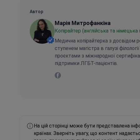
Автор
Марія Митрофанкіна
Копірайтер (англійська та німецька
Медична копірайтерка з досвідом ро
Марія Митрофанкіна
ступенем магістра в галузі філологі
проєктами з міжнародної сертифікац
підтримки ЛГБТ-пацієнтів.
Марія Митрофанкіна Facebook
На цій сторінці може бути представлена інф
країнах. Зверніть увагу, що контент надаєт