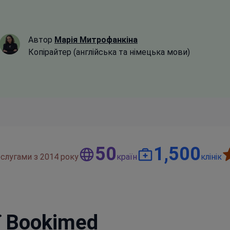
Автор
Марія Митрофанкіна
Копірайтер (англійська та німецька мови)
50
1,500
слугами з 2014 року
країн
клінік
ї Bookimed