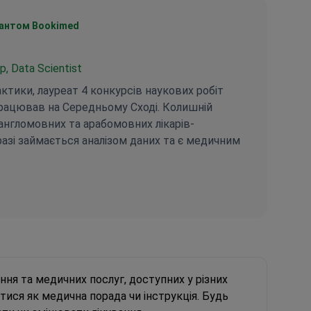
антом Bookimed
 Data Scientist
актики, лауреат 4 конкурсів наукових робіт
рацював на Середньому Сході. Колишній
англомовних та арабомовних лікарів-
разі займається аналізом даних та є медичним
edin
ння та медичних послуг, доступних у різних
тися як медична порада чи інструкція. Будь