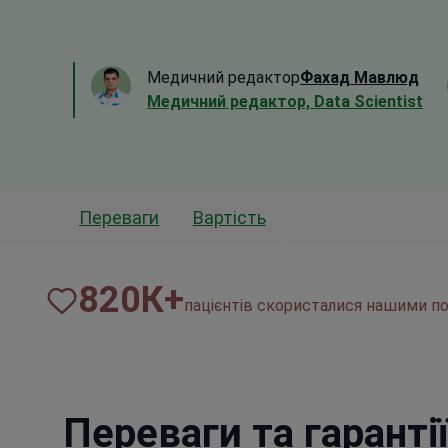
Медичний редактор
Фахад Мавлюд
Медичний редактор, Data Scientist
Переваги
Вартість
820
К+
пацієнтів скористалися нашими по
Переваги та гаранті