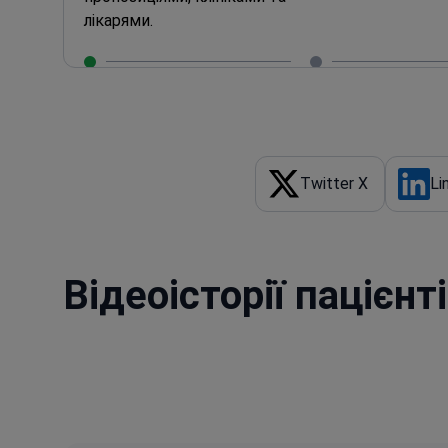
лікарями.
Порівняйте та визначіться з
Збронюйте свій ві
вибором.
клініки.
Twitter X
Li
Відеоісторії пацієн