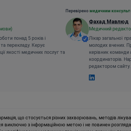
Перевірено
медичним консульт
Фахад Мавлюд
 мови)
Медичний редактор,
боти понад 5 років і
Лікар загальної пр
ї та перекладу. Керує
молодих вчених. П
ії якості медичних послуг та
керівник команди 
координаторів. На
редактором сайту.
Фахад Мавлюд Link
ормація, що стосується різних захворювань, методів лікува
ься виключно з інформаційною метою і не повинен розгляда