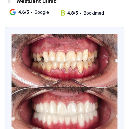
WestDent Clinic
4.6/5
Google
4.8/5
Bookimed