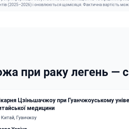
нтів (2025–2026) і оновлюються щомісяця. Фактична вартість мож
ожа при раку легень — 
ікарня Цзіньшачжоу при Гуанчжоуському уніве
итайської медицини
Китай, Гуанчжоу