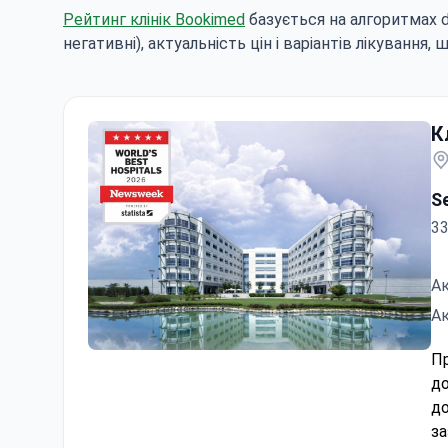
Рейтинг клінік Bookimed
базується на алгоритмах dat
негативні), актуальність цін і варіантів лікування, 
К
S
33
Ак
Ак
Пр
Клініка Анадолу (Anadolu)
до
до
за