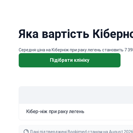
Яка вартість Кіберн
Середня ціна на Кіберніж при раку легень становить 7 39
Підібрати клініку
Кібер-ніж при раку легень
Дані підтверджені Bookimed станом на August 2026 ро