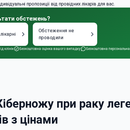
ивідуальні пропозиції від провідних лікарів для вас.
льтати обстежень?
Обстеження не
 лікарні
проводили
ід клінік
Безкоштовна оцінка вашого випадку
Безкоштовна персональна
Кіберножу при раку лег
ів з цінами