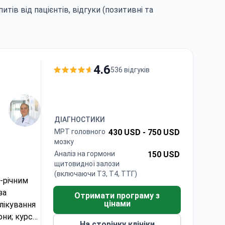
итів від пацієнтів, відгуки (позитивні та
4.6
536 відгуків
ДІАГНОСТИКИ
МРТ головного
430 USD -
750 USD
мозку
Аналіз на гормони
150 USD
щитовидної залози
(включаючи Т3, Т4, ТТГ)
-річним
за
Отримати програму з
цінами
 лікування
они; курс
На сторінку клініки