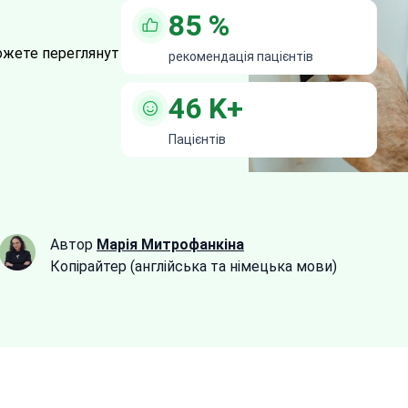
85
%
ожете переглянути всі
27 клінік
рекомендація пацієнтів
46
K+
Пацієнтів
Автор
Марія Митрофанкіна
Копірайтер (англійська та німецька мови)