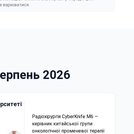
е варіюватися.
серпень 2026
рситеті
Радіохірургія CyberKnife M6 —
керівник китайської групи
онкологічної променевої терапії