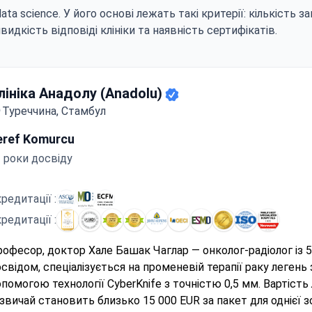
a science. У його основі лежать такі критерії: кількість зап
швидкість відповіді клініки та наявність сертифікатів.
лініка Анадолу (Anadolu)
Туреччина, Стамбул
eref Komurcu
 роки досвіду
редитації :
редитації :
офесор, доктор Хале Башак Чаглар — онколог-радіолог із 5
свідом, спеціалізується на променевій терапії раку легень 
помогою технології CyberKnife з точністю 0,5 мм. Вартість
звичай становить близько 15 000 EUR за пакет для однієї з