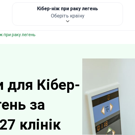
Кібер-ніж при раку легень
Оберіть країну
ніж при раку легень
 для Кібер-
гень за
27 клінік