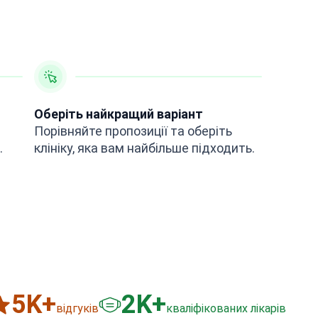
Оберіть найкращий варіант
Порівняйте пропозиції та оберіть
.
клініку, яка вам найбільше підходить.
6
K+
3
K+
відгуків
кваліфікованих лікарів