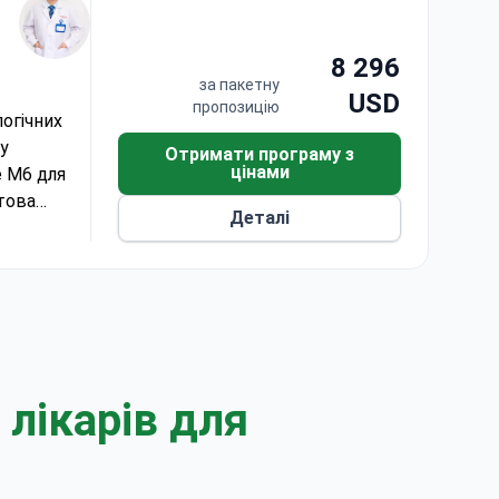
8 296
за пакетну
USD
пропозицію
огічних
у
Отримати програму з
цінами
e M6 для
това
Деталі
я,
ходить.
лікарів для