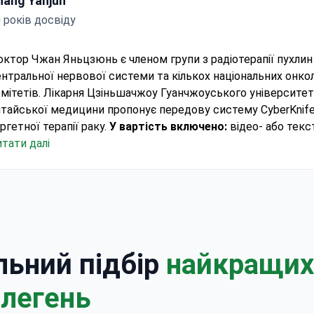
hang Yanjun
 років досвіду
ктор Чжан Яньцзюнь є членом групи з радіотерапії пухлин
нтральної нервової системи та кількох національних онкол
кої групи онкологічної променевої терапії
мітетів.
Лікарня Цзіньшачжоу Гуанчжоуського університет
тайської медицини пропонує передову систему CyberKnif
ргетної терапії раку.
У вартість включено:
відео- або текс
нсультація, консультація лікаря, медикаменти, госпіталізаці
тати далі
оживання в готелі, трансфер до клініки.
Інформація про
еребування:
проживання в лікарні або готелі у вартість не в
бладнання:
система CyberKnife M6 для точної неінвазивної
ереотаксичної радіохірургії.
льний підбір
найкращих 
 легень