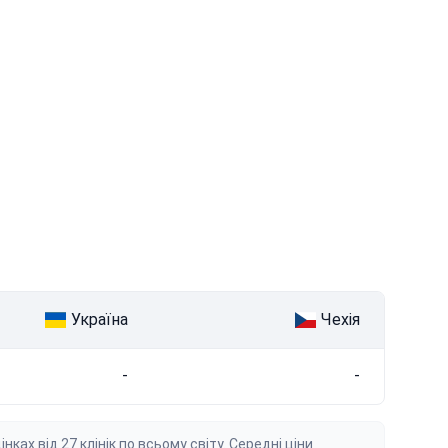
Україна
Чехія
-
-
ках від 27 клінік по всьому світу. Середні ціни