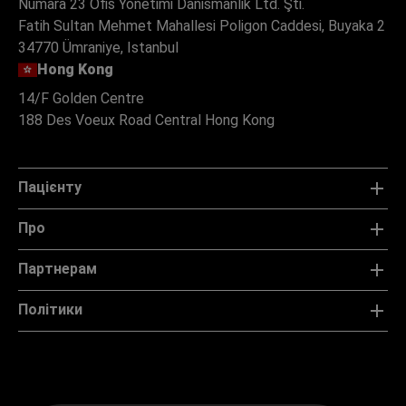
Numara 23 Ofis Yonetimi Danismanlik Ltd. Şti.
Fatih Sultan Mehmet Mahallesi Poligon Caddesi, Buyaka 2
34770 Ümraniye, Istanbul
Hong Kong
14/F Golden Centre
188 Des Voeux Road Central Hong Kong
Пацієнту
Про
Партнерам
Політики