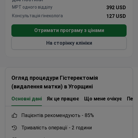
МРТ одного відділу
392 USD
Консультація гінеколога
127 USD
Отримати програму з цінами
На сторінку клініки
Огляд процедури Гістеректомія
(видалення матки) в Угорщині
Основні дані
Як це працює
Що мене очікує
Пер
пацієнтів рекомендують -
85%
Тривалість операції -
2 години