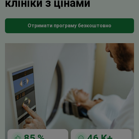
клініки з цінами
Отримати програму безкоштовно
85
%
46
K+