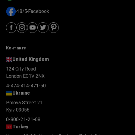
4.8/5
Facebook
Контакти
United Kingdom
124 City Road
London EC1V 2NX
4-474-414-471-50
Ukraine
Polova Street 21
Kyiv 03056
0-800-21-21-08
Turkey