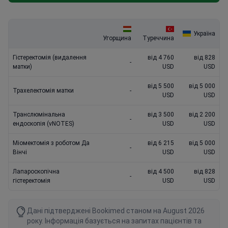
Україна
Угорщина
Туреччина
Гістеректомія (видалення
від 4 760
від 828
-
матки)
USD
USD
від 5 500
від 5 000
Трахелектомія матки
-
USD
USD
Транслюмінальна
від 3 500
від 2 200
-
ендоскопія (vNOTES)
USD
USD
Міомектомія з роботом Да
від 6 215
від 5 000
-
Вінчі
USD
USD
Лапароскопічна
від 4 500
від 828
-
гістеректомія
USD
USD
Дані підтверджені Bookimed станом на August 2026
року. Інформація базується на запитах пацієнтів та