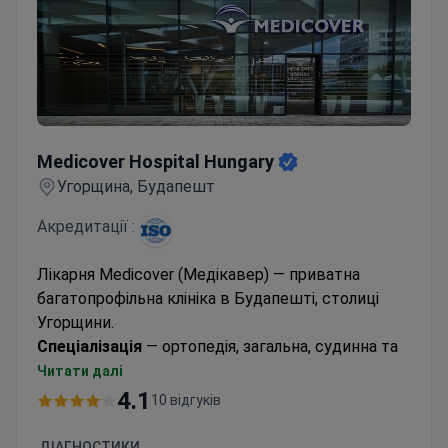
Medicover Hospital Hungary
Medicover Hospital Hungary
Угорщина, Будапешт
Акредитації :
Лікарня Medicover (Медікавер) — приватна
багатопрофільна клініка в Будапешті, столиці
Угорщини.
Спеціалізація
— ортопедія, загальна, судинна та
ЛОР-хірургія. Лікарі шпиталю мають практичний
Читати далі
досвід у хірургії понад 20 років
.
4.1
10 відгуків
Європейський рівень діагностики та лікування у
клініці підтверджує
сертифікат ISO 9001
.
ДІАГНОСТИКИ