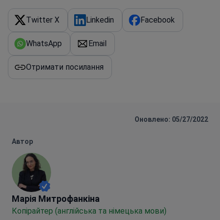
Twitter X
Linkedin
Facebook
WhatsApp
Email
Отримати посилання
Оновлено: 05/27/2022
Автор
Марія Митрофанкіна
Марія Митрофанкіна
Копірайтер (англійська та німецька мови)