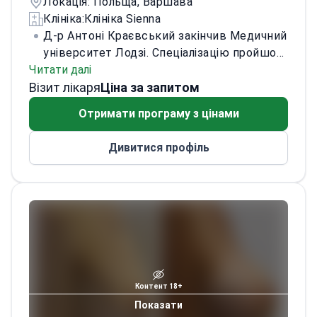
Локація: Польща, Варшава
Клініка:
Клініка Sienna
Д-р Антоні Краєвський закінчив Медичний
університет Лодзі. Спеціалізацію пройшов
Читати далі
у відділенні загальної, судинної та
Візит лікаря
онкологічної хірургії Мендзилеського
Ціна за запитом
спеціалізованого шпиталю у Варшаві. Нині
Отримати програму з цінами
продовжує там працювати.
Його
діяльність охоплює загальну хірургію,
Дивитися профіль
естетичну медицину та естетичну
хірургію. Підвищує кваліфікацію на
міжнародних тренінгах і наукових
симпозіумах.
Ділиться експертними
знаннями як тренер з естетичної
медицини. У співпраці з Центром
медичної освіти LUX MED проводить
курси з техніки FUE з пересадки волосся.
Контент 18+
Показати