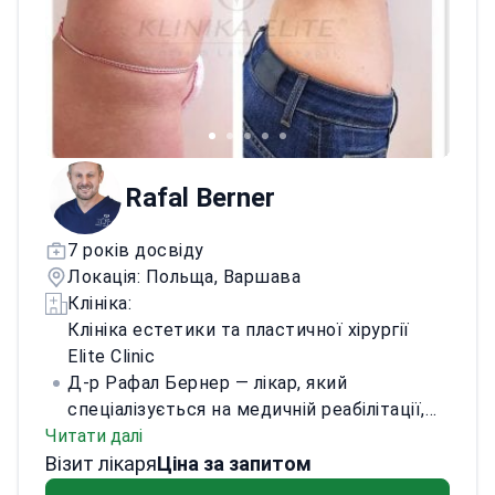
Rafal Berner
7 років досвіду
Локація: Польща, Варшава
Клініка:
Клініка естетики та пластичної хірургії
Elite Clinic
Д-р Рафал Бернер — лікар, який
спеціалізується на медичній реабілітації,
Читати далі
естетичній медицині та естетичних
Візит лікаря
процедурах для чоловіків. Закінчив
Ціна за запитом
медичний факультет Медичного