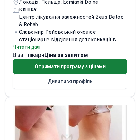
Локація: Польща, Łomianki Dolne
Клініка:
Центр лікування залежностей Zeus Detox
& Rehab
Славомир Рейовський очолює
стаціонарне відділення детоксикації в
Читати далі
Zeus Detox & Rehab. Як фахівець із
Візит лікаря
внутрішніх хвороб та гепатології, він
Ціна за запитом
забезпечує медичний супровід
Отримати програму з цінами
стаціонарної детоксикації при алкогольній
та наркотичній залежності. Пацієнти
Дивитися профіль
отримують переваги гепатологічного
підходу в межах структурованого
стаціонарного лікування залежності.