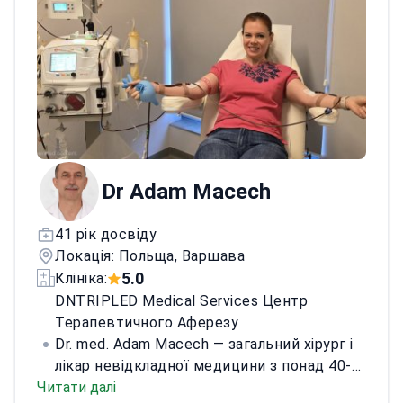
Dr Adam Macech
41 рік досвіду
Локація: Польща, Варшава
5.0
Клініка:
DNTRIPLED Medical Services Центр
Терапевтичного Аферезу
Dr. med. Adam Macech — загальний хірург і
лікар невідкладної медицини з понад 40-
Читати далі
річною практикою в Польщі та за