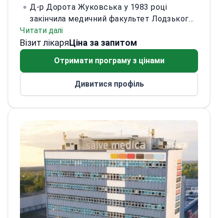
Д-р Дорота Жуковська у 1983 році
закінчила медичний факультет Лодзького
Читати далі
медичного університету. У 1988 році
Візит лікаря
здобула спеціалізацію першого ступеня з
Ціна за запитом
дитячої хірургії, у 1993 — другого ступеня.
Отримати програму з цінами
У 1996 році здобула ступінь доктора в
Лодзькому медичному університеті. У
Дивитися профіль
1999 році отримала спеціалізацію другого
ступеня з пластичної хірургії.
Спеціалізується на пластичній хірургії та
естетичній медицині. Проводить
коригувальні операції на обличчі, зокрема
отопластику, блефаропластику та
ринопластику.