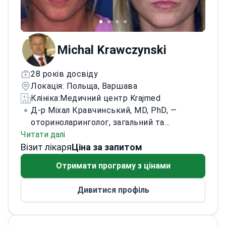
Michal Krawczynski
28 років досвіду
Локація: Польща, Варшава
Клініка:
Медичний центр Krajmed
Д-р Міхал Кравчинський, MD, PhD, —
оториноларинголог, загальний та
Читати далі
пластичний хірург обличчя з майже 30-
Візит лікаря
річною практикою. Делегат Польщі до
Ціна за запитом
Європейської академії пластичної хірургії
Отримати програму з цінами
обличчя (EAFPS). Член екзаменаційної
комісії Європейської ради з сертифікації з
Дивитися профіль
пластичної та реконструктивної хірургії
обличчя.
У 2002 році захистив PhD з
дитячої ендоскопічної