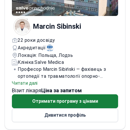
Marcin Sibinski
22 роки досвіду
Акредитації
Локація: Польща, Лодзь
Клініка:
Salve Medica
Професор Marcin Sibiński — фахівець з
ортопедії та травматології опорно-
Читати далі
рухового апарату. Закінчив Медичну
Візит лікаря
академію в Лодзі у 1999 році. У 2004 році
Ціна за запитом
здобув ступінь PhD, у 2010 — доктора наук
Отримати програму з цінами
(габілітація). У 2014 році отримав вчене
звання професора. Пройшов міжнародні
Дивитися профіль
медичні стажування, зокрема у Великій
Британії.
Надає дорослим і дітям