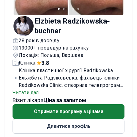
Elzbieta Radzikowska-
buchner
28 років досвіду
13000+ процедур на рахунку
Локація: Польща, Варшава
3.8
Клініка:
Клініка пластичної хірургії Radzikowska
Ельжбета Радзіковська, фахівець клініки
Radzikowska Clinic, створила телепрограму
Читати далі
«Walka o piersi» для підтримки
Візит лікаря
профілактики раку молочної залози та
Ціна за запитом
благополуччя жінок. Вона також є
Отримати програму з цінами
регіональним консультантом з пластичної
хірургії у Мазовецькому воєводстві
Дивитися профіль
(призначена у грудні 2022 року). Її
хірургічна спеціалізація охоплює