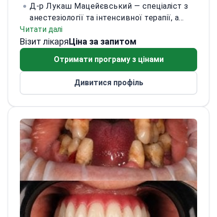
Д-р Лукаш Мацейєвський — спеціаліст з
анестезіології та інтенсивної терапії, а
Читати далі
також невідкладної медицини. Закінчив
Візит лікаря
Поморський медичний університет у
Ціна за запитом
Щецині. Пройшов додаткове навчання в
Отримати програму з цінами
Польщі та Німеччині.
Клінічний досвід
здобув у 109-му військовому шпиталі в
Дивитися профіль
Щецині. Також працював у німецьких
центрах: Vivantes Klinikum im Friedrichshain
(Берлін), Kreiskrankenhaus Wolgast gGmbH
та Asklepios Klinikum Uckermark (Шведт-на-
Одері).
Має сертифікації DEGUM з
ультразвукової діагностики та регіонарної
анестезії (Німецьке товариство з
ультразвуку в медицині). Керує
процедурами аферезу в Nowoczesna
Afereza. Володіє польською, німецькою та
англійською.