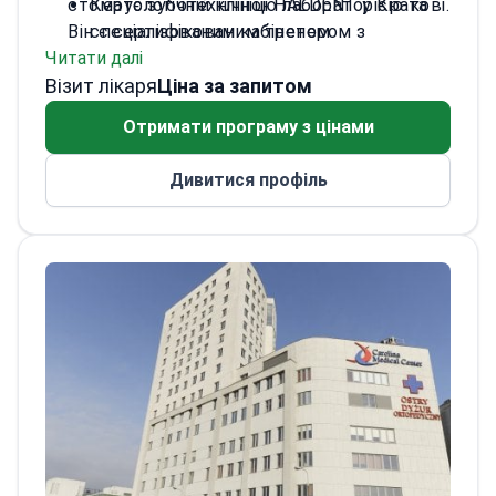
стоматологічній клініці HALDENT у Кракові.
Керує зуботехнічною лабораторією та
Він є сертифікованим тренером з
спеціалізованим кабінетом
Читати далі
методики All-on-4 у MaloClinic. Компанія
стоматологічної фізіотерапії.
Візит лікаря
Nobel Biocare визнає його ключовим
Спеціалізується на процедурах All-on-4,
Ціна за запитом
експертом у техніці All-on-4. Д-р
All-on-6 та комп'ютерній імплантації.
Отримати програму з цінами
Тшепатовський прочитав понад 20 лекцій
Очолює найбільшу групу підтримки
для більш ніж 100 лікарів.
пацієнтів з питань зубних імплантатів у
Дивитися профіль
Польщі.
Працює в HALDENT, центрі
імплантології, акредитованому
Польською асоціацією імплантології.