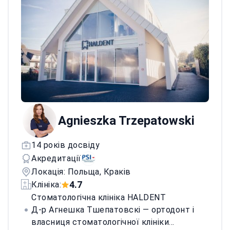
склав з дуже добрим результатом.
Проходив стажування у St Andrews Centre
for Plastic Surgery and Burns, одному з
найбільших центрів у Великій Британії. У
2020 р. захистив докторську дисертацію з
пластичної та онкологічної хірургії
молочної залози. Його робота стосувалася
використання сучасних технологій у
пластичній хірургії обличчя.
Agnieszka Trzepatowski
14 років досвіду
Акредитації
Локація: Польща, Краків
4.7
Клініка:
Стоматологічна клініка HALDENT
Д-р Агнешка Тшепатовскі — ортодонт і
власниця стоматологічної клініки