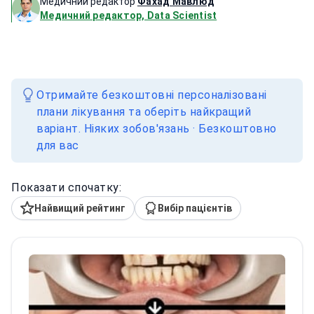
Медичний редактор
Фахад Мавлюд
Медичний редактор, Data Scientist
Отримайте безкоштовні персоналізовані
плани лікування та оберіть найкращий
варіант. Ніяких зобов'язань · Безкоштовно
для вас
Показати спочатку:
Найвищий рейтинг
Вибір пацієнтів