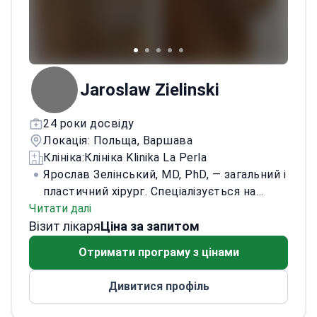
Jaroslaw Zielinski
24 роки досвіду
Локація: Польща, Варшава
Клініка:
Клініка Klinika La Perla
Ярослав Зелінський, MD, PhD, — загальний і
пластичний хірург. Спеціалізується на
Читати далі
контурній пластиці тіла та пластичній
Візит лікаря
хірургії обличчя. Член Польського
Ціна за запитом
товариства пластичної, реконструктивної
Отримати програму з цінами
та естетичної хірургії. У 1993 році закінчив
Медичний університет у Лодзі, де
Дивитися профіль
пройшов резидентуру із загальної хірургії
та підготовку з пластичної хірургії. У 2003