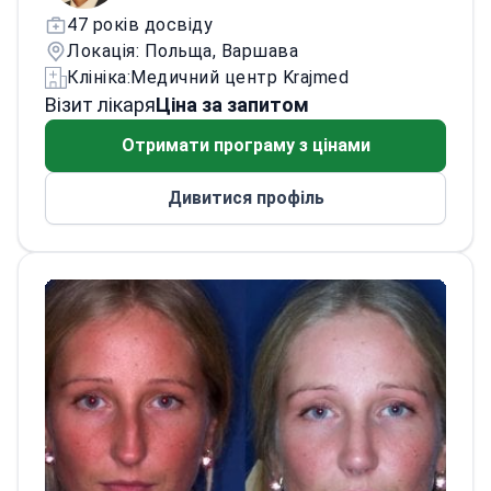
зосереджена на використанні
47 років досвіду
аутологічного жиру в естетичній та
Локація: Польща, Варшава
регенеративній медицині, а також у
Клініка:
Медичний центр Krajmed
реконструктивній онкології. У клініці Elite
Візит лікаря
Ціна за запитом
він виконує процедури естетичної
урології, зокрема збільшення статевого
Отримати програму з цінами
члена гіалуроновою кислотою та жиром.
Дивитися профіль