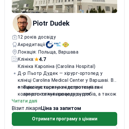
Piotr Dudek
12 років досвіду
Акредитації
Локація: Польща, Варшава
4.7
Клініка:
Клініка Кароліна (Carolina Hospital)
Д-р Пьотр Дудек — хірург-ортопед у
клініці Carolina Medical Center у Варшаві. Він
спеціалізується на ендопротезуванні
Виконує коригуючі остеотомії та
колінного та кульшового суглобів, а також
артроскопічні процедури для
Читати далі
на складній реконструктивній хірургії. Д-р
відновлення колінного суглоба.
Візит лікаря
Дудек пройшов клінічні стажування у
Лікує перипротезні інфекції та
Ціна за запитом
Фінляндії, Італії та Нідерландах. Він є
ускладнення після ендопротезування
Отримати програму з цінами
науковим співробітником у Медичному
суглобів.
центрі післядипломної освіти.
Спеціалізується на хірургічному