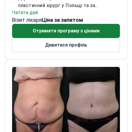
пластичний хірург у Польщі та за
Читати далі
кордоном. Він є членом Польського
Візит лікаря
товариства пластичної, реконструктивної
Ціна за запитом
та естетичної хірургії та Міжнародної
Отримати програму з цінами
конфедерації пластичної,
реконструктивної та естетичної хірургії.
Дивитися профіль
Був медичним директором і керівником
медичної команди Клініки пластичної
хірургії Uni Klinik. Згодом працював
хірургом і консультантом у Клініці
пластичної хірургії д-ра Анджея
Санковського. Також був старшим
асистентом Клініки пластичної хірургії
лікарні ім. Орловського у Варшаві.
Спеціалізується на ринопластиці, операціях
на грудях (збільшення, підтяжка,
зменшення), абдомінопластиці, підтяжці
обличчя, отопластиці, блефаропластиці та