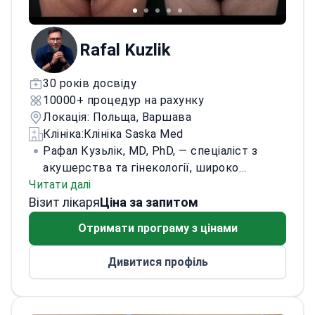
ліпосакції. Є автором або співавтором
численних наукових праць. Займається
наставництвом у цій сфері та має довіру
Rafal Kuzlik
багатьох пацієнтів.
30 років досвіду
10000+ процедур на рахунку
Локація: Польща, Варшава
Клініка:
Клініка Saska Med
Рафал Кузьлік, MD, PhD, — спеціаліст з
акушерства та гінекології, широко
Читати далі
визнаний у галузі пластичної,
Візит лікаря
реконструктивної, естетичної та
Ціна за запитом
функціональної гінекології. Працює у
Отримати програму з цінами
Варшаві та Дубаї. Має понад 30 років у
медицині та понад 25 років клінічної
Дивитися профіль
практики. У 2012–2020 роках очолював
відділення акушерства та гінекології
лікарні EMC св. Анни. Викладає в