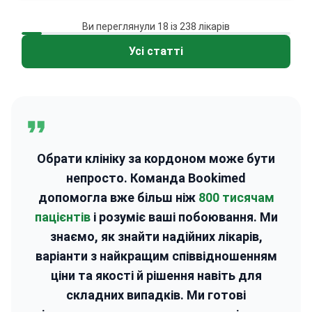
консервативне та сучасне хірургічне
лікування. Виконує ендопротезування
Ви переглянули 18 із 238 лікарів
кульшового суглоба, артроскопію
Усі статті
колінного та гомілковостопного суглобів, а
також спеціалізовані втручання на стопі та
кисті: корекцію вальгусної деформації
2
3
першого пальця і молоткоподібних
пальців, операції на ахілловому сухожиллі,
декомпресію зап’ястного каналу. Також
проводить кабінетне ортопедичне УЗД,
Обрати клініку за кордоном може бути
зокрема скринінг кульшових суглобів у
непросто. Команда Bookimed
немовлят (прелюксація).
Є доцентом
допомогла вже більш ніж
800 тисячам
кафедри ортопедії та дитячої ортопедії в
пацієнтів
і розуміє ваші побоювання. Ми
Лодзі. Автор десятків публікацій у
знаємо, як знайти надійних лікарів,
міжнародних медичних журналах.
варіанти з найкращим співвідношенням
ціни та якості й рішення навіть для
складних випадків. Ми готові