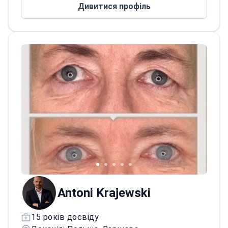
Дивитися профіль
лікуванні нейропатій, таких як синдром
зап'ястного каналу.
Працює в медичному центрі FIFA
Medical Centre of Excellence та клініці,
сертифікованій за стандартом ISO.
Antoni Krajewski
15 років досвіду