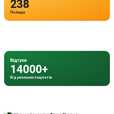
238
Польща
Відгуки
14000+
Від реальних пацієнтів