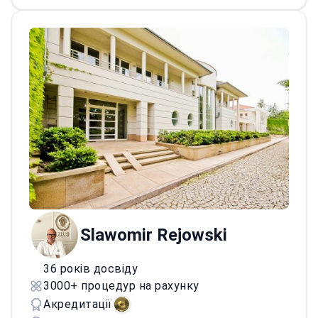
реконструкцію та збільшення грудей, а
також корекцію контурів обличчя та тіла.
Slawomir Rejowski
36 років досвіду
3000+ процедур на рахунку
Акредитації