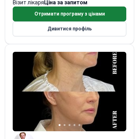
Візит лікаря
кордоном. Очолює відділення
Ціна за запитом
невідкладної допомоги у Варшавській
Отримати програму з цінами
Південній лікарні. Також наглядає за
процедурами очищення крові (аферез) у
Дивитися профіль
Nowoczesna Afereza. Служив медичним
експертом у складі Польського
військового контингенту в Іраку.
Працював на передовій у спеціалізованих
лікарнях для хворих на COVID-19. Надавав
медичну допомогу на борту судна в
північній частині Тихого океану.
Закінчив
Медичний університет у Любліні. Пройшов
клінічне стажування NHS у Дорчестері
(Велика Британія). Має післядипломні
дипломи з координації трансплантації
органів і колопроктології Ягеллонського
університету в Кракові.
Працював у
Військовому інституті медицини у
Варшаві, Залізничній лікарні в Прушкуві,