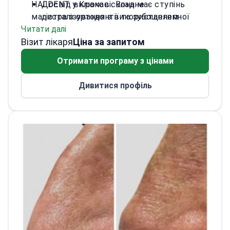
HALDENT у Кракові. Вона має ступінь
Досвід включає складне
магістра з ортодонтії та зубощелепної
дисталізування з використанням
Читати далі
ортопедії. Д-р Тшепатовскі
методів скелетної опори.
Візит лікаря
спеціалізується на прозорих елайнерах,
Заснувала HALDENT ACADEMY для
Ціна за запитом
апаратах з опорою на кістку та
професійного навчання стоматологів та
Отримати програму з цінами
тимчасових ортодонтичних імплантатах
фізіотерапевтів.
(TADs).
Керує власною зуботехнічною та
Дивитися профіль
ортодонтичною лабораторією для
точного виготовлення апаратів.
Член Польського стоматологічного
товариства та Окружної медичної
палати в Кракові.