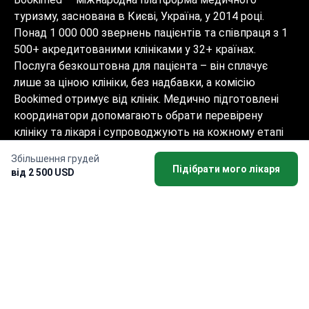
туризму, заснована в Києві, Україна, у 2014 році.
Понад 1 000 000 звернень пацієнтів та співпраця з 1
500+ акредитованими клініками у 32+ країнах.
Послуга безкоштовна для пацієнта – він сплачує
лише за ціною клініки, без надбавки, а комісію
Bookimed отримує від клінік. Медично підготовлені
координатори допомагають обрати перевірену
клініку та лікаря і супроводжують на кожному етапі
10+ мовами. Платформа має акредитацію Global
Збільшення грудей
Healthcare Accreditation, раніше була сертифікована
Підібрати мого лікаря
від 2 500 USD
Temos (2024–2025). Рейтинг 4.6 на Trustpilot та 4.4 на
Google Reviews.
Інформація на сайті не може бути
використана для встановлення діагнозу,
призначення лікування і не замінює
прийом лікаря.