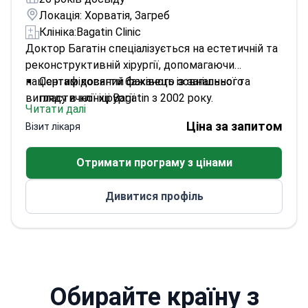
Локація: Хорватія, Загреб
Клініка:
Bagatin Clinic
Доктор Багатін спеціалізується на естетичній та
реконструктивній хірургії, допомагаючи
пацієнтам досягти бажаного зовнішнього
Сертифікований фахівець із загальної та
вигляду в клініці Bagatin з 2002 року.
пластичної хірургії
Читати далі
Активний член Хорватського хірургічного
Ціна за запитом
Візит лікаря
товариства пластичної, реконструктивної та
естетичної хірургії
Отримати програму з цінами
Регулярно відвідує міжнародні конференції,
щоб бути в курсі новітніх методик
Дивитися профіль
Обирайте країну з