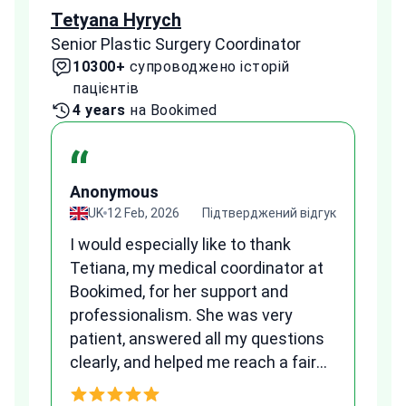
Tetyana Hyrych
Zekr
Senior Plastic Surgery Coordinator
Plast
10300+
супроводжено історій
2
пацієнтів
па
4 years
на Bookimed
1 
“
Anonymous
A
гук
UK
12 Feb, 2026
Підтверджений відгук
I would especially like to thank
Fr
Tetiana, my medical coordinator at
we
Bookimed, for her support and
al
to
professionalism. She was very
qu
patient, answered all my questions
am
clearly, and helped me reach a fair
and transparent agreement. Her