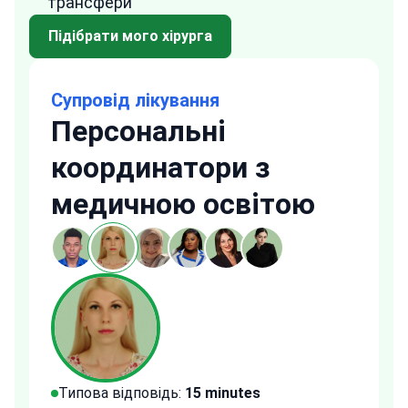
трансфери
Підібрати мого хірурга
Супровід лікування
Персональні
координатори з
медичною освітою
Типова відповідь:
15 minutes
Типо