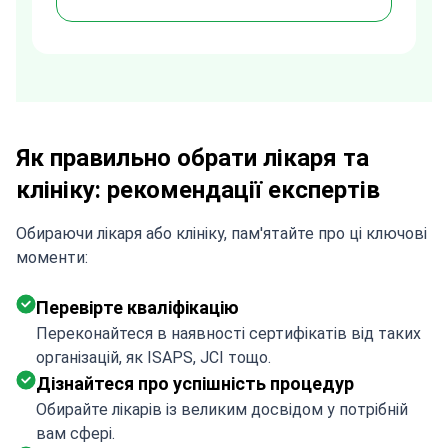
h
assistance made a stressful
process much easier. Highly
recommended. Thank you Tetiana,
you are the best!!!
Як правильно обрати лікаря та
клініку: рекомендації експертів
Обираючи лікаря або клініку, пам'ятайте про ці ключові
моменти:
Перевірте кваліфікацію
Переконайтеся в наявності сертифікатів від таких
організацій, як ISAPS, JCI тощо.
Дізнайтеся про успішність процедур
Обирайте лікарів із великим досвідом у потрібній
вам сфері.