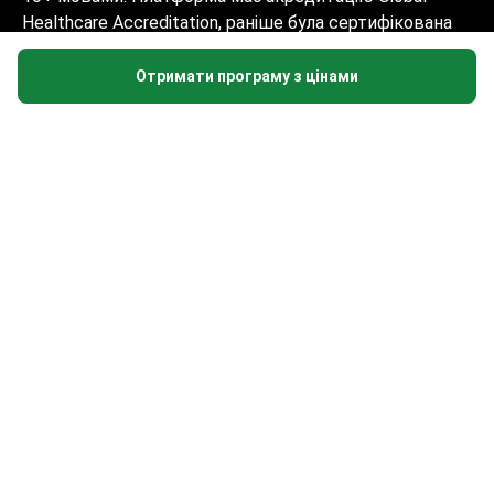
Healthcare Accreditation, раніше була сертифікована
Temos (2024–2025). Рейтинг 4.6 на Trustpilot та 4.4 на
Google Reviews.
Отримати програму з цінами
Інформація на сайті не може бути
використана для встановлення діагнозу,
призначення лікування і не замінює
прийом лікаря.
© 2014-2026 Bookimed. Всі права захищені. Реєстрація
Bookimed Limited No. 2371039