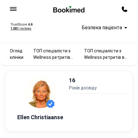
На головну сторінку
Перед
Безпека пацієнта
Огляд
ТОП спеціалісти з
ТОП спеціалісти з
клініки
Wellness ретритів
Wellness ретритів в
2025
Іспанії
16
років досвіду
Ellen Christiaanse