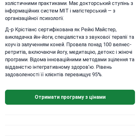
холістичними практиками. Має докторський ступінь з
інформаційних систем MIT і магістерський — з
організаційної психології.
Д-р Крістіанс сертифікована як Рейкі Майстер,
викладачка йін-йоги, спеціалістка з звукової терапії та
коуч із залученням коней. Провела понад 100 велнес-
ретритів, включаючи йогу, медитацію, детокс і жіночі
програми. Відома інноваційними методами зцілення та
відданістю інтегративному здоров’ю. Рівень
задоволеності її клієнтів перевищує 95%.
Отримати програму з цінами