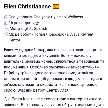
Ellen Christiaanse
Спеціалізація: Спеціаліст у сфері Wellness
16 років досвіду
Мови:
English, Spanish
Місце роботи: Іспанія, Барселона,
Alaya Retreat
Centre
Еллен — відданий лікар, яка вже кілька років працює з
кіньми та методами лікування. Вона – психолог,
цілителька, знавець коней, спілкується з тваринами та
письменниця. Особливо захоплений використанням
Рейкі, сузір’їв за допомогою коней і медитації за
допомогою коней, щоб допомогти людям налагодити
зв’язок із кіньми та скористатися їхньою цілющою
силою. Власник ретріт-центру Алая.
Д-р Еллен Крістіанс є експерткою з альтернативного
зцілення. Вона поєднує науково обґрунтовані методи з