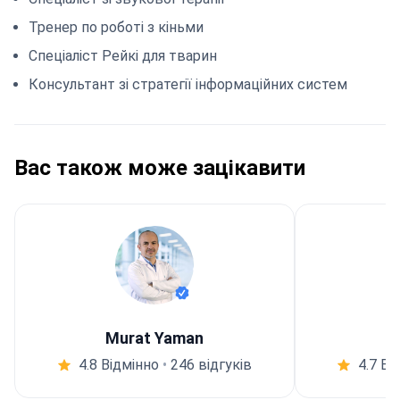
Тренер по роботі з кіньми
Спеціаліст Рейкі для тварин
Консультант зі стратегії інформаційних систем
Вас також може зацікавити
Murat Yaman
4.8 Відмінно
•
246 відгуків
4.7 Ві