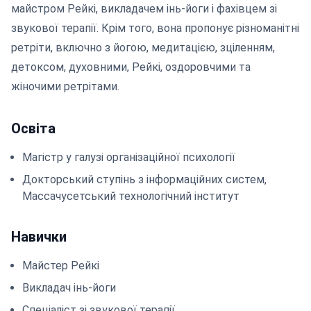
майстром Рейкі, викладачем інь-йоги і фахівцем зі
звукової терапії. Крім того, вона пропонує різноманітні
ретріти, включно з йогою, медитацією, зціленням,
детоксом, духовними, Рейкі, оздоровчими та
жіночими ретрітами.
Освіта
Магістр у галузі організаційної психології
Докторський ступінь з інформаційних систем,
Массачусетський технологічний інститут
Навички
Майстер Рейкі
Викладач інь-йоги
Спеціаліст зі звукової терапії