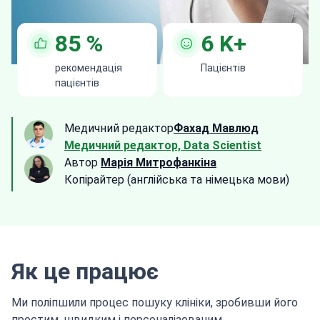
85
%
6
K+
рекомендація
Пацієнтів
пацієнтів
Медичний редактор
Фахад Мавлюд
Медичний редактор, Data Scientist
Автор
Марія Митрофанкіна
Копірайтер (англійська та німецька мови)
Як це працює
Ми поліпшили процес пошуку клініки, зробивши його
простим, швидким і персоналізованим.