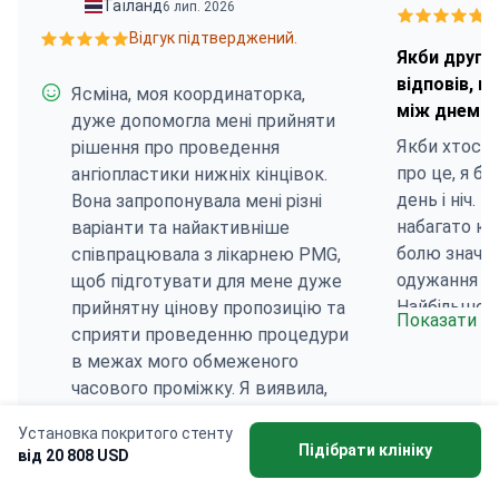
Таїланд
6 лип. 2026
В
Відгук підтверджений.
Якби друг з
відповів, щ
Ясміна, моя координаторка,
між днем і 
дуже допомогла мені прийняти
Якби хтось 
рішення про проведення
про це, я б 
ангіопластики нижніх кінцівок.
день і ніч. 
Вона запропонувала мені різні
набагато кра
варіанти та найактивніше
болю значно
співпрацювала з лікарнею PMG,
одужання не
щоб підготувати для мене дуже
Найбільшою
прийнятну цінову пропозицію та
Показати б
зараз є ран
сприяти проведенню процедури
я починаю р
в межах мого обмеженого
покращуєтьс
часового проміжку. Я виявила,
хірург були
що лікарня PMG дуже
Установка покритого стенту
відповіли н
орієнтована на іноземних
Підібрати клініку
від 20 808 USD
повної замі
пацієнтів. Спочатку я зустрівся з
чашечку та 
персоналом, щоб дізнатися про