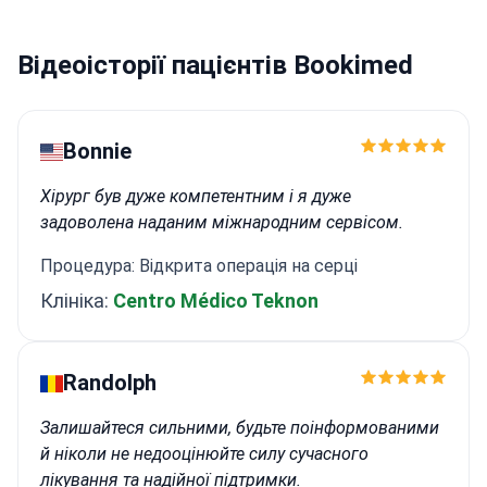
втручань
Член Європейського товариства
кардіологів та EACVI
Відеоісторії пацієнтів Bookimed
Bonnie
Хірург був дуже компетентним і я дуже
задоволена наданим міжнародним сервісом.
Процедура: Відкрита операція на серці
Клініка:
Centro Médico Teknon
Randolph
Залишайтеся сильними, будьте поінформованими
й ніколи не недооцінюйте силу сучасного
лікування та надійної підтримки.