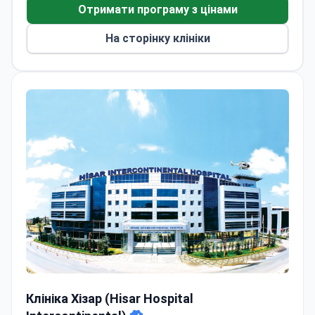
вибором пацієнтів у сферах чекапів,
Отримати програму з цінами
пластичної хірургії та ЕКЗ.
Пропонує міжнародним пацієнтам підтримку з
На сторінку клініки
виставлення рахунків, переклад, а також
допомогу з прибуттям та проживанням.
Клініка Хізар (Hisar Hospital Intercontinental)
Клініка Хізар (Hisar Hospital