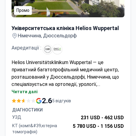
Промо
Університетська клініка Helios Wuppertal
Університетська клініка Helios Wuppertal
Німеччина, Дюссельдорф
Акредитації :
Helios Universitätsklinikum Wuppertal — це
приватний багатопрофільний медичний центр,
розташований у Дюссельдорфі, Німеччина, що
спеціалізується на ортопедії, урології,
кардіохірургії та загальній хірургії. Лікарня
Читати далі
обслуговує як дорослих, так і дітей, і щороку її
2.6
5 відгуків
обирають близько 150 000 пацієнтів. Найчастіше
ДІАГНОСТИКИ
її відвідують пацієнти з країн СНД, Балкан та
УЗД
231 USD -
462 USD
держав Ліги арабських держав.
КТ (комп&#39;ютерна
5 780 USD -
1 156 USD
томографія)