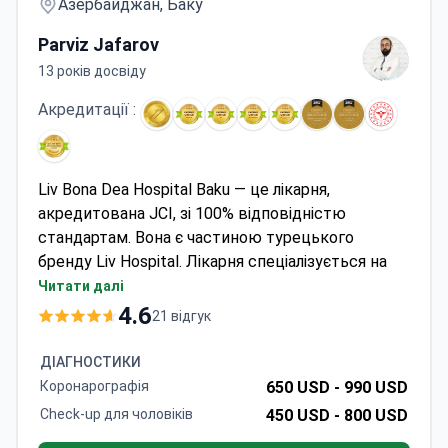
Азербайджан, Баку
Parviz Jafarov
13 років досвіду
Акредитації :
Liv Bona Dea Hospital Baku — це лікарня,
акредитована JCI, зі 100% відповідністю
стандартам. Вона є частиною турецького
бренду Liv Hospital. Лікарня спеціалізується на
кардіохірургії, пластичній хірургії,
Читати далі
трансплантології та медичних чекапах.
4.6
21 відгук
Щороку обслуговує 200 000 пацієнтів.
Має статус Центру передового досвіду в
ДІАГНОСТИКИ
баріатричній хірургії та Центру передового
Коронарографія
650 USD -
990 USD
досвіду в колоректальній хірургії.
Check-up для чоловіків
450 USD -
800 USD
Здобула численні нагороди Bookimed за