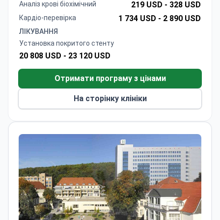
госпіталізації, перебування в реанімації за
Аналіз крові біохімічний
219 USD -
328 USD
потреби, гонорари хірургів та всі витратні
Кардіо-перевірка
1 734 USD -
2 890 USD
матеріали. Клініка, акредитована JCI, має рейтинг
ЛІКУВАННЯ
4,7/5, пропонує одномісні палати та послуги
Установка покритого стенту
перекладача. Раніше доктор Руйра очолював
20 808 USD -
23 120 USD
Інститут серця Текнон і є провідним світовим
фахівцем з операції Росса.
Отримати програму з цінами
На сторінку клініки