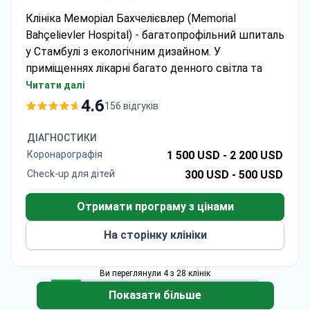
Клініка Меморіал Бахчелієвлер (Memorial
Bahçelievler Hospital) - багатопрофільний шпиталь
у Стамбулі з екологічним дизайном. У
приміщеннях лікарні багато денного світла та
зелених зон, які сприяють психологічному
Читати далі
комфорту та якнайшвидшому одужанню
4.6
156 відгуків
пацієнтів.
Спеціалізація клінік
и — кардіологія та
ДІАГНОСТИКИ
кардіохірургія, ортопедія, урологія, гінекологія,
Коронарографія
1 500 USD -
2 200 USD
загальна та роботизована хірургія.
Check-up для дітей
300 USD -
500 USD
Меморіал Бахчеліевлер — найновіший госпіталь
медичної мережі Memorial, у якій щорічно
Отримати програму з цінами
проходять лікування
понад 1 600 000 пацієнтів
.
На сторінку клініки
Ви переглянули 4 з 28 клінік
Показати більше