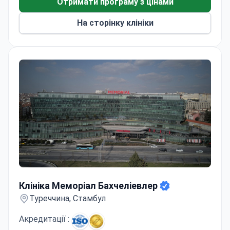
Отримати програму з цінами
На сторінку клініки
Клініка Меморіал Бахчеліевлер
Клініка Меморіал Бахчеліевлер
Туреччина, Стамбул
Акредитації :