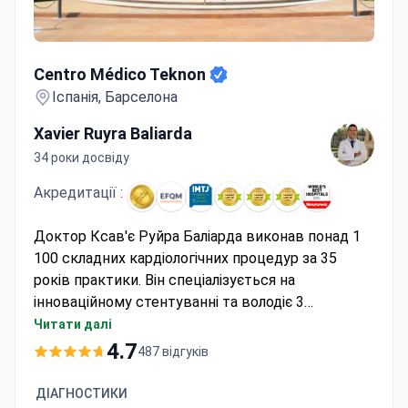
Centro Médico Teknon
Centro Médico Teknon
Іспанія, Барселона
Xavier Ruyra Baliarda
34 роки досвіду
Акредитації :
Доктор Ксав'є Руйра Баліарда виконав понад 1
100 складних кардіологічних процедур за 35
років практики. Він спеціалізується на
інноваційному стентуванні та володіє 3
патентами на методи пластики мітрального
Читати далі
клапана. Вартість процедури в медичному центрі
4.7
487 відгуків
Текнон становить приблизно 35 000–45 000 € —
зазвичай ця сума покриває 3–5 днів
ДІАГНОСТИКИ