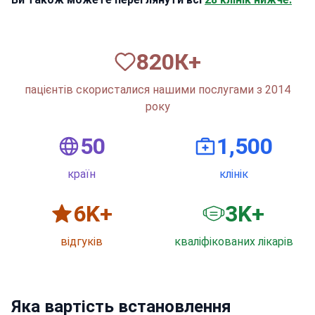
820
К+
пацієнтів скористалися нашими послугами з 2014
року
50
1,500
країн
клінік
6
K+
3
K+
відгуків
кваліфікованих лікарів
Яка вартість встановлення