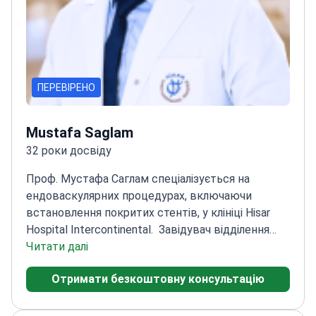
ПЕРЕВІРЕНО
Mustafa Saglam
32 роки досвіду
Проф. Мустафа Саглам спеціалізується на
ендоваскулярних процедурах, включаючи
встановлення покритих стентів, у клініці Hisar
Hospital Intercontinental.
Завідувач відділення
кардіології з 2016 року
Читати далі
Експерт з
ендоваскулярного лікування аневризм черевної
Отримати безкоштовну консультацію
аорти
Пройшов навчання в Навчально-
дослідному госпіталі серця Кошуйолу
Виконує
балонну вальвулопластику та імплантацію