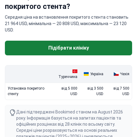
покритого стента?
Середня ціна на встановлення покритого стента становить
21 964 USD, мінімальна — 20 808 USD, максимальна — 23 120
USD.
Підібрати клініку
Україна
Чехія
Туреччина
Установка покритого
від 5 000
від 3 500
від 7 500
стенту
USD
USD
USD
Дані підтверджені Bookimed станом на August 2026
року. Інформація базується на запитах пацієнтів та
офіційних розцінках від 28 клінік по всьому світу.
Середні ціни розраховуються на основі реальних
платежів пацієнтів (2025–2026) і оновлюються