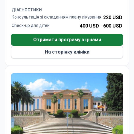
стентування, високоточну діагностику та
розробку індивідуального плану лікування.
ДІАГНОСТИКИ
Госпіталь має акредитацію JCI — це перший
Консультація зі складанням плану лікування
220 USD
медичний заклад у Туреччині, що підтвердив
Check-up для дітей
400 USD -
600 USD
відповідність міжнародним стандартам.
Пацієнти оцінюють роботу доктора Ферахджана
Отримати програму з цінами
на 4,6 бала за його персоналізований підхід до
лікування.
На сторінку клініки