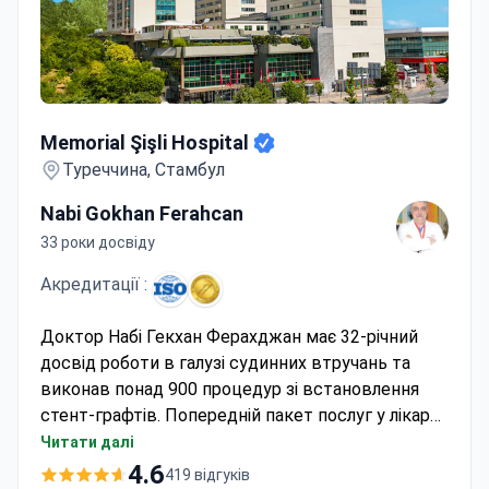
Memorial Şişli Hospital
Memorial Şişli Hospital
Туреччина, Стамбул
Nabi Gokhan Ferahcan
33 роки досвіду
Акредитації :
Доктор Набі Гекхан Ферахджан має 32-річний
досвід роботи в галузі судинних втручань та
виконав понад 900 процедур зі встановлення
стент-графтів. Попередній пакет послуг у лікарні
Меморіал Шішлі може коштувати від 1 100 до 3
Читати далі
750 доларів США; зазвичай він включає
4.6
419 відгуків