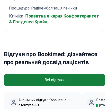
Процедура: Радіоемболізація печінки
Клініка:
Приватна лікарня Конфратернитет
& Голденес Кройц
Відгуки про Bookimed: дізнайтеся
про реальний досвід пацієнтів
Всі відгуки
Анонімний відгук • Коронарне
Potter 
стентування
Італі