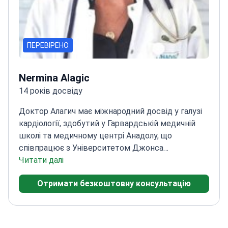
ПЕРЕВІРЕНО
Nermina Alagic
14 років досвіду
Доктор Алагич має міжнародний досвід у галузі
кардіології, здобутий у Гарвардській медичній
школі та медичному центрі Анадолу, що
співпрацює з Університетом Джонса
Гопкінса.
Читати далі
Пройшов навчання з інтервенційної
кардіології в стамбульській лікарні імені
Отримати безкоштовну консультацію
Мехмета Акіфа Ерсоя
Спеціалізується на
передовій візуалізації серця та
черезстравохідній ехокардіографії
Опублікував
численні наукові праці щодо серцево-судинних