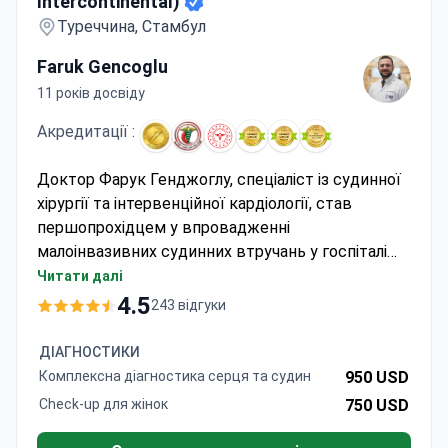
Intercontinental)
Туреччина, Стамбул
Faruk Gencoglu
11 років досвіду
Акредитації :
Доктор Фарук Генджоглу, спеціаліст із судинної
хірургії та інтервенційної кардіології, став
першопрохідцем у впровадженні
малоінвазивних судинних втручань у госпіталі
Хісар, акредитованому JCI. Вартість
Читати далі
встановлення стент-графта становить близько
4.5
243 відгуки
12 000 $ — зазвичай сюди входять процедура, 3-
денне перебування в стаціонарі, трансфер та
ДІАГНОСТИКИ
послуги перекладача на понад 15 мов. Щороку
Комплексна діагностика серця та судин
950 USD
госпіталь приймає понад 500 000 пацієнтів, а
Check-up для жінок
750 USD
спеціалізована кардіоваскулярна команда лікує
понад 3 000 кардіологічних випадків.