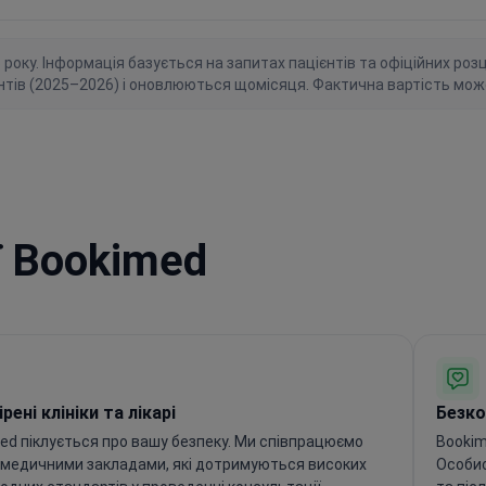
ку. Інформація базується на запитах пацієнтів та офіційних розцін
нтів (2025–2026) і оновлюються щомісяця. Фактична вартість мож
ї Bookimed
рені клініки та лікарі
Безко
ed піклується про вашу безпеку. Ми співпрацюємо
Bookim
 медичними закладами, які дотримуються високих
Особис