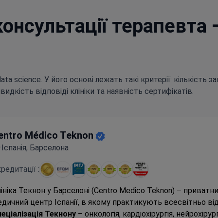
консультації терапевта 
a science. У його основі лежать такі критерії: кількість зап
швидкість відповіді клініки та наявність сертифікатів.
entro Médico Teknon
Іспанія, Барселона
редитації :
ініка Текнон у Барселоні (Centro Medico Teknon) – приватн
дичний центр Іспанії, в якому практикують всесвітньо відо
еціалізація Текнону
– онкологія, кардіохірургія, нейрохірург