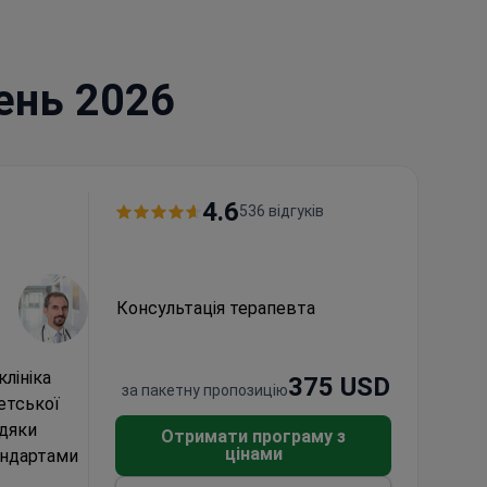
пень 2026
4.6
536 відгуків
Консультація терапевта
клініка
375 USD
за пакетну пропозицію
етської
вдяки
Отримати програму з
цінами
андартами