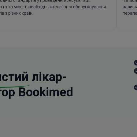
одних стандартів у проведенні консультації
та піс
вта та мають необхідні ліцензії для обслуговування
залиши
ів з різних країн.
терапев
истий
лікар-
тор Bookimed