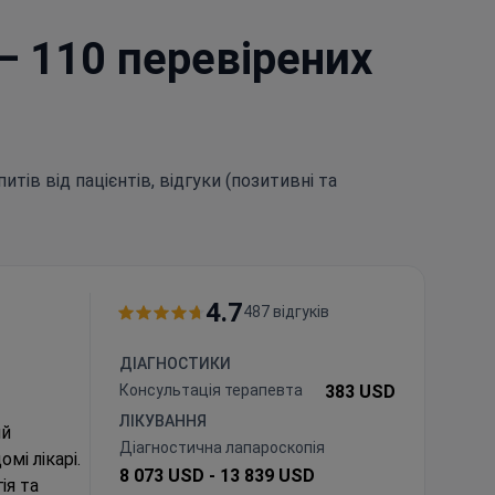
— 110 перевірених
итів від пацієнтів, відгуки (позитивні та
4.7
487 відгуків
ДІАГНОСТИКИ
Консультація терапевта
383 USD
ЛІКУВАННЯ
ий
Діагностична лапароскопія
мі лікарі.
8 073 USD -
13 839 USD
ія та