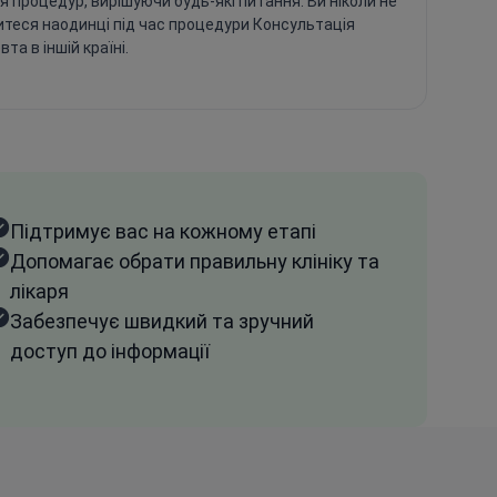
ля процедур, вирішуючи будь-які питання. Ви ніколи не
теся наодинці під час процедури Консультація
та в іншій країні.
Підтримує вас на кожному етапі
Допомагає обрати правильну клініку та
лікаря
Забезпечує швидкий та зручний
доступ до інформації