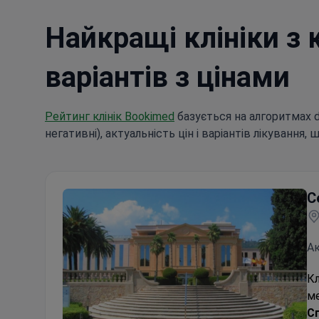
Найкращі клініки з 
варіантів з цінами
Рейтинг клінік Bookimed
базується на алгоритмах dat
негативні), актуальність цін і варіантів лікування, 
C
Ак
Кл
ме
Сп