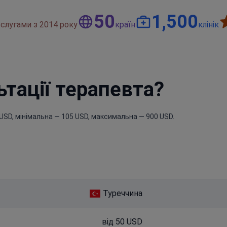
50
1,500
слугами з 2014 року
країн
клінік
ьтації терапевта?
USD, мінімальна — 105 USD, максимальна — 900 USD.
Туреччина
від 50 USD