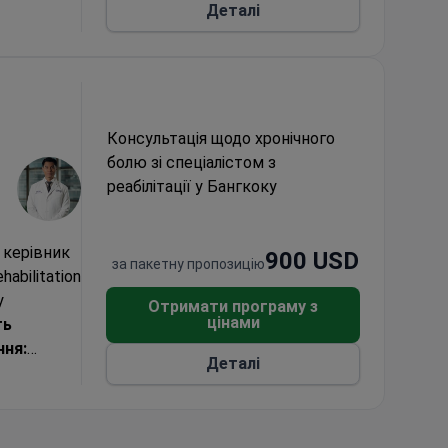
Деталі
чек-ап та
цієнтів з-
огу з
65
оспіталів
якість
Консультація щодо хронічного
ифікати
болю зі спеціалістом з
реабілітації у Бангкоку
 керівник
900 USD
за пакетну пропозицію
abilitation
у
Отримати програму з
цінами
ть
ння:
Деталі
о готелі не
нтролем