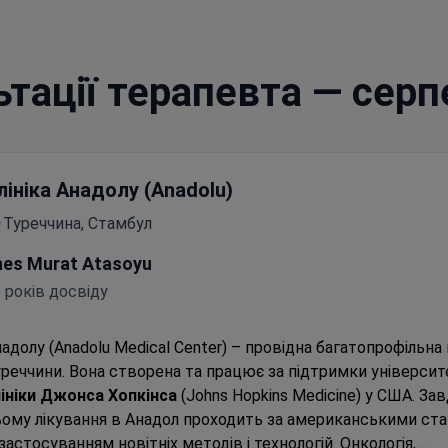
ьтації терапевта — сер
лініка Анадолу (Anadolu)
Туреччина, Стамбул
nes Murat Atasoyu
 років досвіду
адолу (Anadolu Medical Center) – провідна багатопрофільна 
реччини. Вона створена та працює за підтримки університ
ініки Джонса Хопкінса
(Johns Hopkins Medicine) у США. За
ому лікування в Анадол проходить за американськими ст
 застосуванням новітніх методів і технологій.
Онкологія,