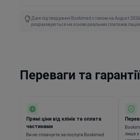
Дані підтверджені Bookimed станом на August 2026 ро
розраховуються на основі реальних платежів паціє
Переваги та гаранті
Прямі ціни від клінік та оплата
Переві
частинами
Bookim
лише з
Ви не сплачуєте за послуги Bookimed.