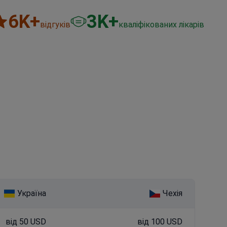
6
K+
3
K+
відгуків
кваліфікованих лікарів
Україна
Чехія
від 50 USD
від 100 USD