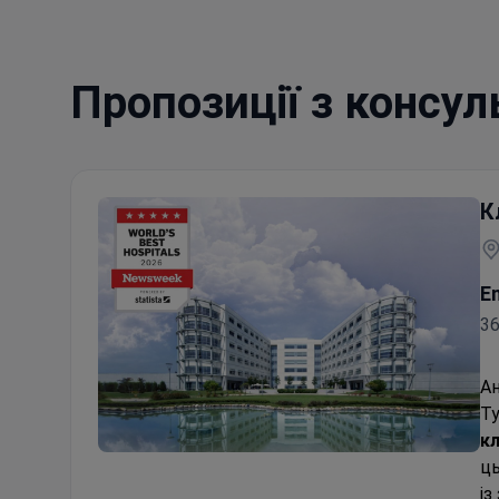
Пропозиції з консул
К
E
36
Ан
Ту
кл
Консультація терапевта
ць
із