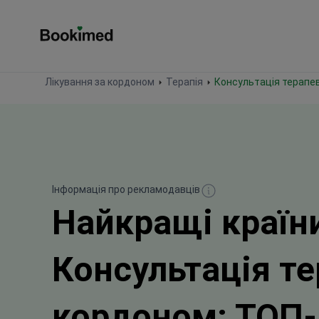
На головну сторінку
Лікування за кордоном
Терапія
Консультація терапе
Інформація про рекламодавців
Найкращі країн
Консультація те
кордоном: ТОП-