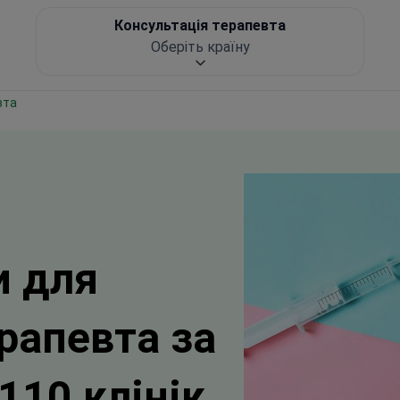
Консультація терапевта
Оберіть країну
вта
и для
рапевта за
110 клінік