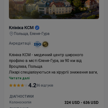
Клініка КСМ
Клініка КСМ
Польща, Еленя-Гура
Акредитації :
Клініка КСМ - медичний центр широкого
профілю в місті Єленя-Гура, за 90 км від
Вроцлава, Польща.
Лікарі спеціалізуються на хірургії зниження ваги,
пластичних операціях, ортопедії та мінімально-
Читати далі
інвазивних втручаннях на хребті.
4.2
86 відгуків
Іноземним пацієнтам тут пропонують пакетні
ціни та персональний сервіс.
ДІАГНОСТИКИ
Щороку до КСМ приїжджають 700 закордонних
Колоноскопія
324 USD -
636 USD
пацієнтів із Великобританії, Німеччини, Ісландії,