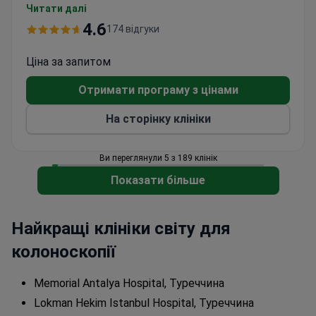
близько 4 500–10 700 доларів США. Цей
Читати далі
кошторис зазвичай покриває вартість
4.6
174 відгуки
перебування в стаціонарі та послуги фахівця. У
вартість входить консультація професора
Ціна за запитом
доктора Крістофа Зелінскі. Пацієнти отримують
Отримати програму з цінами
прозору розбивку витрат до початку процедури.
Якщо лікар виявляє та видаляє поліпи, клініка
На сторінку клініки
заздалегідь повідомляє про додаткові витрати.
Заклад підтримує суворі стандарти управління
Ви переглянули 5 з 189 клінік
якістю для всіх діагностичних послуг.
Показати більше
Найкращі клініки світу для
колоноскопії
Memorial Antalya Hospital, Туреччина
Lokman Hekim Istanbul Hospital, Туреччина