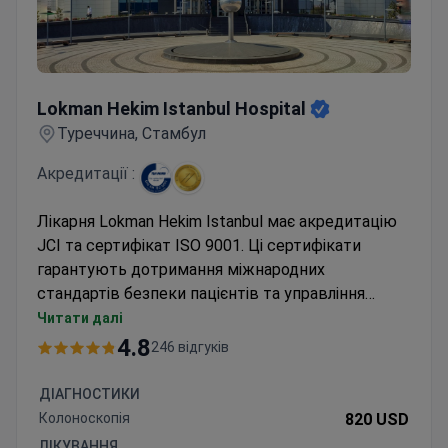
Lokman Hekim Istanbul Hospital
Lokman Hekim Istanbul Hospital
Туреччина, Стамбул
Акредитації :
Лікарня Lokman Hekim Istanbul має акредитацію
JCI та сертифікат ISO 9001. Ці сертифікати
гарантують дотримання міжнародних
стандартів безпеки пацієнтів та управління
якістю. Колоноскопія в цьому закладі зазвичай
Читати далі
коштує близько 800 доларів. Інший доступний
4.8
246 відгуків
варіант включає колоноскопію та ендоскопію з
біопсією приблизно за 700 доларів. Для пацієнтів,
ДІАГНОСТИКИ
які потребують додаткової підтримки,
Колоноскопія
820 USD
доступний пакет гастроентерологічних послуг
ЛІКУВАННЯ