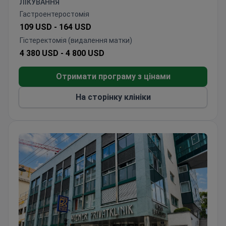
ЛІКУВАННЯ
Іспанії та Оману.
Гастроентеростомія
109 USD -
164 USD
Гістеректомія (видалення матки)
4 380 USD -
4 800 USD
Отримати програму з цінами
На сторінку клініки