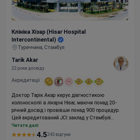
Клініка Хізар (Hisar Hospital Intercontinental)
Клініка Хізар (Hisar Hospital
Intercontinental)
Туреччина, Стамбул
Tarik Akar
22 роки досвіду
Акредитації :
Доктор Тарік Акар керує діагностикою
колоноскопії в лікарні Hisar, маючи понад 20-
річний досвід і провівши понад 900 процедур.
Цей акредитований JCI заклад у Стамбулі
пропонує обстеження приблизно за 1200 доларів
Читати далі
США. Більш розширений варіант коштує близько
4.5
243 відгуки