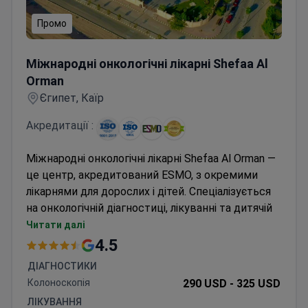
Промо
Міжнародні онкологічні лікарні Shefaa Al Orman
Міжнародні онкологічні лікарні Shefaa Al
Orman
Єгипет, Каїр
Акредитації :
Міжнародні онкологічні лікарні Shefaa Al Orman —
це центр, акредитований ESMO, з окремими
лікарнями для дорослих і дітей. Спеціалізується
на онкологічній діагностиці, лікуванні та дитячій
онкології. Щорічно лікує близько 6 000 пацієнтів.
Читати далі
Доступні трансплантація кісткового мозку,
4.5
реконструкція молочної залози та операції зі
ДІАГНОСТИКИ
збереження сечового міхура.
Колоноскопія
290 USD -
325 USD
Високоточна брахітерапія при раку
ЛІКУВАННЯ
передміхурової залози та шийки матки.