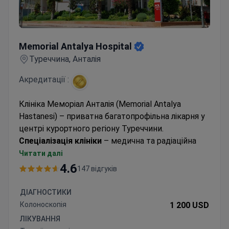
Memorial Antalya Hospital
Memorial Antalya Hospital
Туреччина, Анталія
Акредитації :
Клініка Меморіал Анталія (Memorial Antalya
Hastanesi) – приватна багатопрофільна лікарня у
центрі курортного регіону Туреччини.
Спеціалізація клініки
– медична та радіаційна
онкологія, загальна хірургія, пластична та
Читати далі
реконструктивна хірургія.
4.6
147 відгуків
Меморіал Анталія відповідає міжнародному
стандарту якості та безпеки лікування
JCI
.
ДІАГНОСТИКИ
Колоноскопія
1 200 USD
ЛІКУВАННЯ