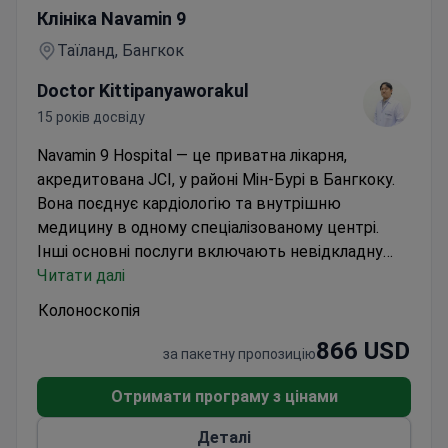
Клініка Navamin 9
Таїланд, Бангкок
Doctor Kittipanyaworakul
15 років досвіду
Navamin 9 Hospital — це приватна лікарня,
акредитована JCI, у районі Мін-Бурі в Бангкоку.
Вона поєднує кардіологію та внутрішню
медицину в одному спеціалізованому центрі.
Інші основні послуги включають невідкладну
допомогу та травматологію, передову хірургію, а
Читати далі
також догляд за матір'ю та дитиною.
Щорічно
Колоноскопія
обслуговує 30 000 пацієнтів за допомогою
866 USD
команди зі 100 лікарів у 10 відділеннях.
Має
за пакетну пропозицію
цілодобовий центр невідкладної допомоги та
травматології.
Пропонує оздоровчі та
Отримати програму з цінами
діагностичні програми для профілактики.
Також
Деталі
має акредитацію лікарень Таїланду (HA) за