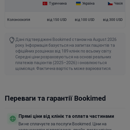
Туреччина
Україна
Чехія
Колоноскопія
від 150 USD
від 100 USD
від 300 USD
Дані підтверджені Bookimed станом на August 2026
року. Інформація базується на запитах пацієнтів та
офіційних розцінках від 189 клінік по всьому світу.
Середні ціни розраховуються на основі реальних
платежів пацієнтів (2025–2026) і оновлюються
щомісяця. Фактична вартість може варіюватися.
Переваги та гарантії Bookimed
Прямі ціни від клінік та оплата частинами
Ви не сплачуєте за послуги Bookimed. Ціни на