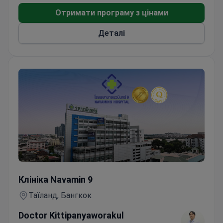
включая малоинвазивное удаление
предраковых полипов и ранних стадий
Отримати програму з цінами
поражений. Врачи клиники обучались в ведущих
Деталі
учреждениях, включая Национальный
онкологический институт, и регулярно
участвуют в европейских
гастроэнтерологических конференциях.
Колоноскопія
Клініка Navamin 9
Таїланд, Бангкок
Doctor Kittipanyaworakul