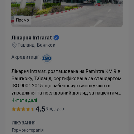
Промо
Лікарня Intrarat
Лікарня Intrarat
Таїланд, Бангкок
Акредитації :
Лікарня Intrarat, розташована на Ramintra KM 9 в
Бангкоку, Таїланд, сертифікована за стандартом
ISO 9001:2015, що забезпечує високу якість
управління та послідовний догляд за пацієнтами.
Лікарня пропонує послуги у 15 відділеннях,
Читати далі
включаючи ортопедії, внутрішню медицину,
4.5
8 відгуків
кардіологію та педіатрію. З командою
досвідчених фахівців та сучасними технологіями
ЛІКУВАННЯ
Лікарня Intrarat забезпечує швидке та точне
Гормонотерапія