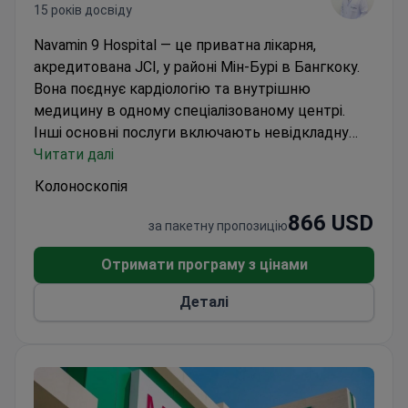
15 років досвіду
Navamin 9 Hospital — це приватна лікарня,
акредитована JCI, у районі Мін-Бурі в Бангкоку.
Вона поєднує кардіологію та внутрішню
медицину в одному спеціалізованому центрі.
Інші основні послуги включають невідкладну
допомогу та травматологію, передову хірургію, а
Читати далі
також догляд за матір'ю та дитиною.
Щорічно
Колоноскопія
обслуговує 30 000 пацієнтів за допомогою
866 USD
команди зі 100 лікарів у 10 відділеннях.
Має
за пакетну пропозицію
цілодобовий центр невідкладної допомоги та
травматології.
Пропонує оздоровчі та
Отримати програму з цінами
діагностичні програми для профілактики.
Також
Деталі
має акредитацію лікарень Таїланду (HA) за
стандартами якості.