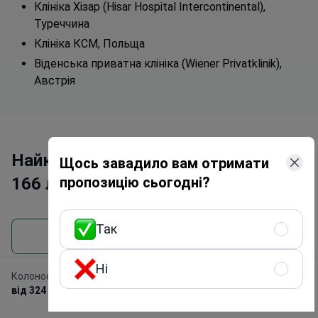
Клініка Хізар (Hisar Hospital Intercontinental),
Туреччина
Клініка КСМ, Польща
Віденська приватна клініка (Wiener Privatklinik),
Австрія
Найкращі фахівці з колоноскопії —
Щось завадило вам отримати
166 лікарів із відгуками та цінами
пропозицію сьогодні?
Так
Всі лікарі
Ні
Колоноскопія
Отримати програму
від 324 USD
безкоштовно