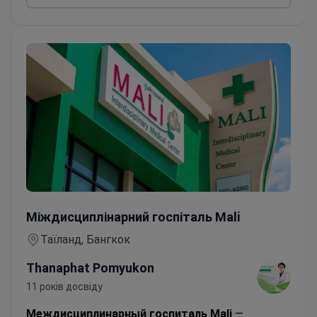
стандартами якості.
Колоноскопія
Міждисциплінарний госпіталь Mali
Таїланд, Бангкок
Thanaphat Pomyukon
11 років досвіду
Междисциплинарный госпиталь Mali
—