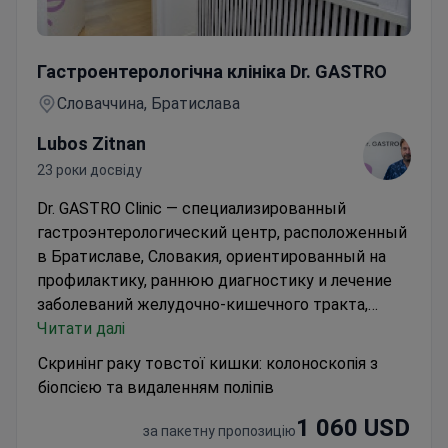
Скринінг раку товстої кишки: колоноскопія з біопсією
Гастроентерологічна клініка Dr. GASTRO
Словаччина, Братислава
Lubos Zitnan
23 роки досвіду
Dr. GASTRO Clinic — специализированный
гастроэнтерологический центр, расположенный
в Братиславе, Словакия, ориентированный на
профилактику, раннюю диагностику и лечение
заболеваний желудочно-кишечного тракта,
включая онкологические заболевания ЖКТ,
Читати далі
воспалительные заболевания кишечника,
Скринінг раку товстої кишки: колоноскопія з
болезни печени и функциональные нарушения
біопсією та видаленням поліпів
пищеварительной системы. Клиника выполняет
1 060 USD
современные эндоскопические процедуры,
за пакетну пропозицію