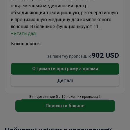
современный медицинский центр,
объединяющий традиционную, регенеративную
и прецизионную медицину для комплексного
лечения. В больнице функционируют 11
отделений и 35 коек, включая 12 коек
Читати далі
интенсивной терапии и 23 стандартные койки, а
Колоноскопія
также 2 экстренно-операционные зала, кабинет
902 USD
пластической хирургии и
за пакетну пропозицію
гастроколоноскопическое отделение. Центр
ориентирован на эффективное лечение с
Отримати програму з цінами
использованием современных медицинских
Деталі
технологий, что позволяет сократить сроки
госпитализации и снизить затраты. Применение
регенеративной медицины способствует
Ви переглянули 5 з 10 пакетних пропозицій
восстановлению тканей, а прецизионная
Показати більше
медицина направлена на профилактику и
лечение хронических неинфекционных
заболеваний (NCDs) и их осложнений. Лечение