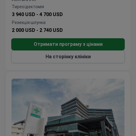
приблизно за 1600 доларів. Він включає
Тиреоїдектомія
діагностичну процедуру, а також
3 940 USD -
4 700 USD
патоморфологічні консультації, проживання в
Резекція шлунка
готелі та місцеві трансфери.
2 000 USD -
2 740 USD
Отримати програму з цінами
На сторінку клініки