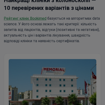
Найкращі клініки з колоноскопії —
проходит в спокойной зелёной обстановке,
способствуя улучшению качества жизни,
10 перевірених варіантів з цінами
поддержанию жизненной энергии и долголетию.
Рейтинг клінік Bookimed
базується на алгоритмах data
science. У його основі лежать такі критерії: кількість
запитів від пацієнтів, відгуки (позитивні та негативні),
актуальність цін і варіантів лікування, швидкість
відповіді клініки та наявність сертифікатів.