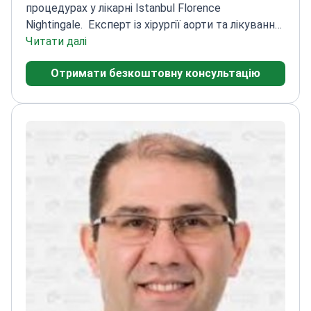
процедурах у лікарні Istanbul Florence
Nightingale.
Експерт із хірургії аорти та лікування
аритмії
Читати далі
Пройшов навчання в Кардіологічному
інституті Стамбульського
Отримати безкоштовну консультацію
університету
Використовує передову
роботизовану систему Da Vinci для забезпечення
точності
Доцент з великим академічним
досвідом