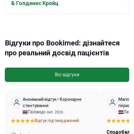
& Голденес Кройц
Відгуки про Bookimed: дізнайтеся
про реальний досвід пацієнтів
Всі відгуки
Анонімний відгук • Коронарне
Marina 
стентування
перифе
Таїланд
Латв
6 лип. 2026
Відгук підтверджений.
В
Сподобалос