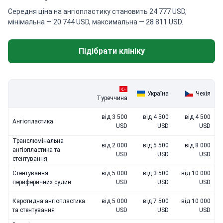
Середня ціна на ангіопластику становить 24 777 USD,
мінімальна — 20 744 USD, максимальна — 28 811 USD.
Підібрати клініку
Україна
Чехія
Туреччина
від 3 500
від 4 500
від 4 500
Ангіопластика
USD
USD
USD
Транслюмінальна
від 2 000
від 5 500
від 8 000
ангіопластика та
USD
USD
USD
стентування
Стентування
від 5 000
від 3 500
від 10 000
периферичних судин
USD
USD
USD
Каротидна ангіопластика
від 5 000
від 7 500
від 10 000
та стентування
USD
USD
USD