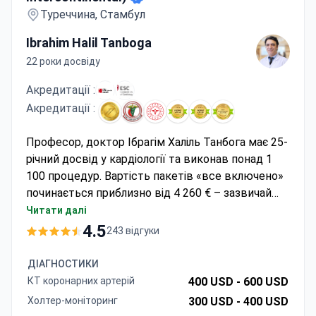
Туреччина, Стамбул
Ibrahim Halil Tanboga
22 роки досвіду
Акредитації :
Акредитації :
Професор, доктор Ібрагім Халіль Танбога має 25-
річний досвід у кардіології та виконав понад 1
100 процедур. Вартість пакетів «все включено»
починається приблизно від 4 260 € – зазвичай
вони охоплюють балонну ангіопластику, 2 ночі в
Читати далі
стаціонарі, передопераційні обстеження та
4.5
243 відгуки
трансфер. Лікарня, акредитована JCI,
спеціалізується на складних коронарних
ДІАГНОСТИКИ
випадках із застосуванням малоінвазивних
КТ коронарних артерій
400 USD -
600 USD
методів. Як член Європейського та Турецького
Холтер-моніторинг
300 USD -
400 USD
товариств кардіологів, доктор Танбога очолює