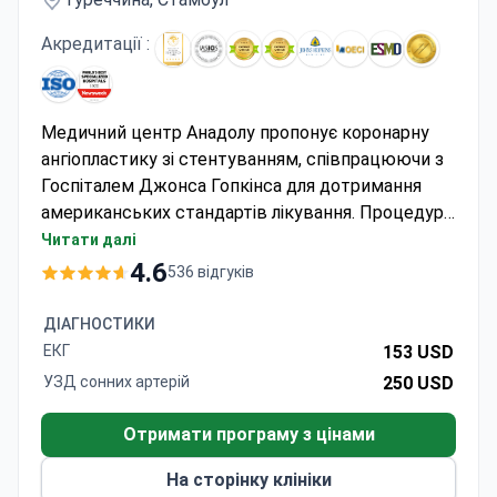
Акредитації :
Медичний центр Анадолу пропонує коронарну
ангіопластику зі стентуванням, співпрацюючи з
Госпіталем Джонса Гопкінса для дотримання
американських стандартів лікування. Процедура
зазвичай включає безкоштовний трансфер,
Читати далі
послуги перекладача та КТ-визначення
4.6
536 відгуків
коронарного кальцію за потреби. Лікарня
входить до топ-10 рейтингу MTQUA для
ДІАГНОСТИКИ
медичних туристів і пропонує передові методи
ЕКГ
153 USD
візуалізації серця за допомогою Flash-CT та ПЕТ-
УЗД сонних артерій
250 USD
КТ. Пацієнти зазвичай перебувають у стаціонарі
1–3 ночі, а більшість повертається до звичної
Отримати програму з цінами
активності протягом тижня.
На сторінку клініки