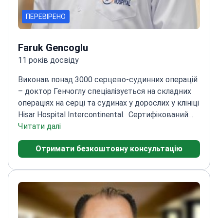
ПЕРЕВІРЕНО
Faruk Gencoglu
11 років досвіду
Виконав понад 3000 серцево-судинних операцій
– доктор Генчоглу спеціалізується на складних
операціях на серці та судинах у дорослих у клініці
Hisar Hospital Intercontinental.
Сертифікований
кардіолог із досвідом роботи з 2020
Читати далі
року
Спеціалізується на ішемічній хворобі серця
Отримати безкоштовну консультацію
та операціях на клапанах
Колишній клінічний
керівник відділення кардіохірургії протягом 11
років досвіду
Пройшов навчання у
Стамбульському кардіологічному інституті
Джеррахпаша