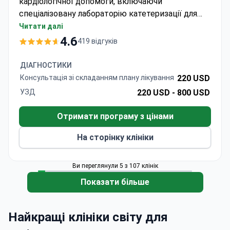
кардіологічної допомоги, включаючи
спеціалізовану лабораторію катетеризації для
проведення ангіопластики. До команди
Читати далі
кардіологів входять досвідчені фахівці з
4.6
419 відгуків
міжнародною підготовкою та доступом до
найсучасніших інтервенційних технологій.
ДІАГНОСТИКИ
Консультація зі складанням плану лікування
220 USD
УЗД
220 USD -
800 USD
Отримати програму з цінами
На сторінку клініки
Ви переглянули 5 з 107 клінік
Показати більше
Найкращі клініки світу для