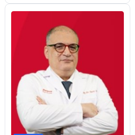
інвазивної кардіоторакальної хірургії
Опублікував
численні дослідження щодо економічно
ефективних методів ангіопластики
Доцент,
експерт у програмах з покращення переливання
крові