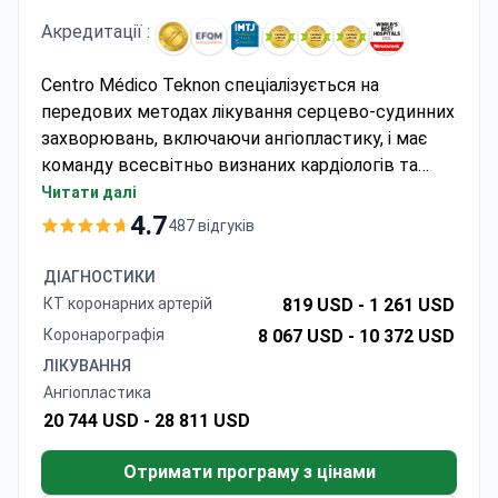
Акредитації :
Centro Médico Teknon спеціалізується на
передових методах лікування серцево-судинних
захворювань, включаючи ангіопластику, і має
команду всесвітньо визнаних кардіологів та
серцево-судинних хірургів. Клініка акредитована
Читати далі
JCI та відома своєю досконалістю у лікуванні
4.7
487 відгуків
високопоставлених пацієнтів з усього світу.
Доктор Хав'єр Руйра Бальярда, який має 34 роки
ДІАГНОСТИКИ
досвіду досвіду та експертні знання в галузі
КТ коронарних артерій
819 USD -
1 261 USD
малоінвазивної кардіохірургії, очолює програму
Коронарографія
8 067 USD -
10 372 USD
ангіопластики.
ЛІКУВАННЯ
Ангіопластика
20 744 USD -
28 811 USD
Отримати програму з цінами