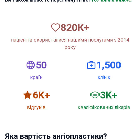
820
К+
пацієнтів скористалися нашими послугами з 2014
року
50
1,500
країн
клінік
6
K+
3
K+
відгуків
кваліфікованих лікарів
Яка вартість ангіопластики?