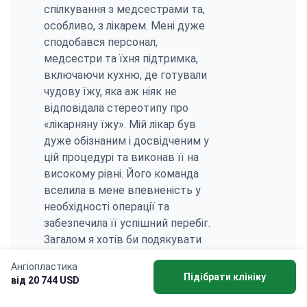
спілкування з медсестрами та,
особливо, з лікарем. Мені дуже
сподобався персонал,
медсестри та їхня підтримка,
включаючи кухню, де готували
чудову їжу, яка аж ніяк не
відповідала стереотипу про
«лікарняну їжу». Мій лікар був
дуже обізнаним і досвідченим у
цій процедурі та виконав її на
високому рівні. Його команда
вселила в мене впевненість у
необхідності операції та
забезпечила її успішний перебіг.
Загалом я хотів би подякувати
Bookimed, лікарні PMG і,
Ангіопластика
особливо, лікарю та медсестрам
Підібрати клініку
від 20 744 USD
за їхню видатну роботу та
турботу; і тепер вірю, що