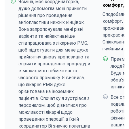
Ясміна, моя координаторка,
комфорт, с
дуже допомогла мені прийняти
Сподобалися
рішення про проведення
комфорт, по
ангіопластики нижніх кінцівок.
проживання 
Вона запропонувала мені різні
прекрасному
варіанти та найактивніше
Спілкування
співпрацювала з лікарнею PMG,
і чуйними л
щоб підготувати для мене дуже
прийнятну цінову пропозицію та
Приємне
сприяти проведенню процедури
людей! Я
в межах мого обмеженого
Буде мо
часового проміжку. Я виявила,
обов'яз
що лікарня PMG дуже
клініки H
орієнтована на іноземних
Все спо
пацієнтів. Спочатку я зустрівся з
подальш
персоналом, щоб дізнатися про
роботі!
можливості лікарні щодо
фізичну 
проведення операції, а їхній
вашим п
координатор Ві значно полегшив