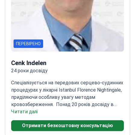
ПЕРЕВІРЕНО
Cenk Indelen
24 роки досвіду
Спеціалізується на передових серцево-судинних
процедурах у лікарні Istanbul Florence Nightingale,
приділяючи особливу увагу методам
кровозбереження.
Понад 20 років досвіду в
торакальній та серцево-судинній
Читати далі
хірургії
Пройшов навчання роботизованим
Отримати безкоштовну консультацію
процедурам у навчальному центрі Orsi da
Vinci
Член Міжнародного товариства мінімально