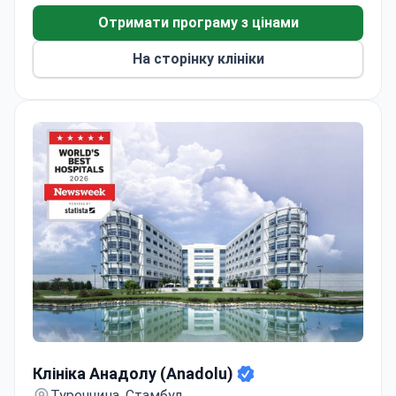
команду інтервенційної кардіології та є
Отримати програму з цінами
експертом зі встановлення стентів із лікарським
покриттям.
На сторінку клініки
Клініка Анадолу (Anadolu)
Клініка Анадолу (Anadolu)
Туреччина, Стамбул