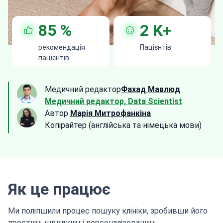
85
%
2
K+
рекомендація
Пацієнтів
пацієнтів
Медичний редактор
Фахад Мавлюд
Медичний редактор, Data Scientist
Автор
Марія Митрофанкіна
Копірайтер (англійська та німецька мови)
Як це працює
Ми поліпшили процес пошуку клініки, зробивши його
простим, швидким і персоналізованим.