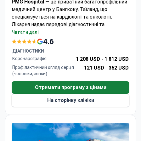
PMG Hospital
— це приватний багатопрофільний
медичний центр у Бангкоку, Таїланд, що
спеціалізується на кардіології та онкології.
Лікарня надає передові діагностичні та
інтервенційні процедури, включаючи коронарну
Читати далі
ангіографію та ангіопластику сонних артерій зі
4.6
стентуванням. PMG Hospital обслуговує лише
ДІАГНОСТИКИ
дорослих і найчастіше обирається пацієнтами з
Коронарографія
1 208 USD -
1 812 USD
Азії.
Профілактичний огляд серця
121 USD -
362 USD
(чоловіки, жінки)
Отримати програму з цінами
На сторінку клініки