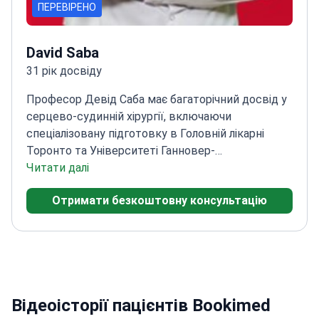
ПЕРЕВІРЕНО
David Saba
31 рік досвіду
Професор Девід Саба має багаторічний досвід у
серцево-судинній хірургії, включаючи
спеціалізовану підготовку в Головній лікарні
Торонто та Університеті Ганновер-
Фрайбург.
Читати далі
Понад _doctor_9900_ років досвіду в
серцево-судинній хірургії
Пройшов навчання з
Отримати безкоштовну консультацію
трансплантації серця в Навчально-дослідній
лікарні серця Кошуйолу
Колишній професор
медичного факультету Університету
Улудаг
Наразі практикує в лікарні Istanbul Florence
Nightingale
Відеоісторії пацієнтів Bookimed