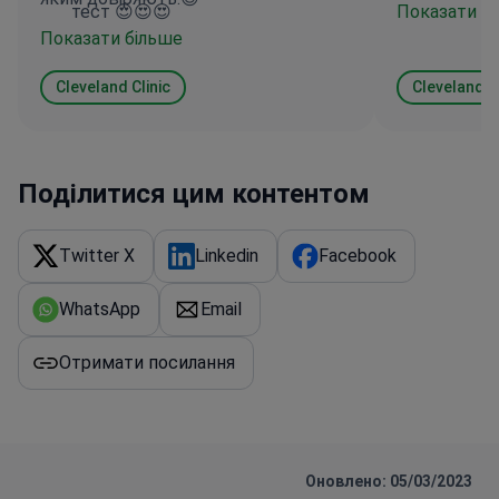
тест 😍😍😍
Показати б
справедлив
Показати більше
болю, пов’я
задоволення
Cleveland Clinic
Cleveland Cl
людина змуш
маючи жодн
його. Ті, ко
обов’язки, 
Поділитися цим контентом
бажаннями т
далекоглядн
Twitter X
Linkedin
Facebook
що зрадили 
їхнім обов’
WhatsApp
Email
проблему.
Отримати посилання
Оновлено: 05/03/2023