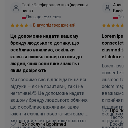
Test • Блефаропластика (корекція
Анонімн
повік)
Блефаро
Польща
Поль
3 трав. 2023
Відгук підтверджений.
В
Це допоможе надати вашому
Lorem ipsum
бренду людського дотику, що
consectetur 
особливо важливо, оскільки
eiusmod tem
клієнти схильні повертатися до
et dolore m
людей, яких вони вже знають і
Lorem ipsum 
яким довіряють
consectetur a
Ми просимо вас відповідати на всі
eiusmod temp
відгуки — як на позитивні, так і на
dolore magna
негативні.😍 Це допоможе надати
вважаємо, щ
вашому бренду людського обличчя,
є прийнятни
що є особливо важливим, адже
піддаватис
Про пос
клієнти схильні повертатися саме до
експеримент
Тестови
тих людей, яких вони вже знають і
окрім як дл
Про послуги Bookimed
Bookime
яким довіряють.😍
вигоди від 