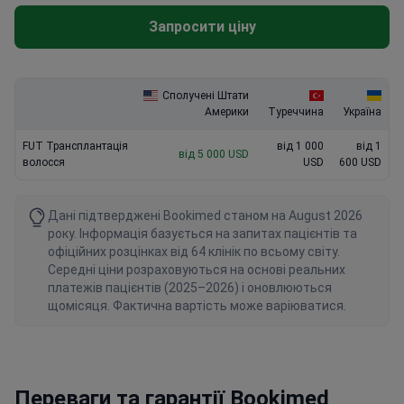
Запросити ціну
Сполучені Штати
Америки
Туреччина
Україна
FUT Трансплантація
від 1 000
від 1
від 5 000 USD
волосся
USD
600 USD
Дані підтверджені Bookimed станом на August 2026
року. Інформація базується на запитах пацієнтів та
офіційних розцінках від 64 клінік по всьому світу.
Середні ціни розраховуються на основі реальних
платежів пацієнтів (2025–2026) і оновлюються
щомісяця. Фактична вартість може варіюватися.
Переваги та гарантії Bookimed