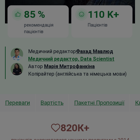
85
%
110
K+
рекомендація
Пацієнтів
пацієнтів
Медичний редактор
Фахад Мавлюд
Медичний редактор, Data Scientist
Автор
Марія Митрофанкіна
Копірайтер (англійська та німецька мови)
Переваги
Вартість
Пакетні Пропозиції
К
820
К+