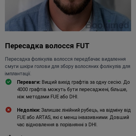
Пересадка волосся FUT
Пересадка фолікулів волосся передбачає видалення
смуги шкіри голови для збору волосяних фолікулів для
імплантації.
Переваги:
Вищий вихід графтів за одну сесію. До
4000 графтів можуть бути пересаджені, більше,
ніж методами FUE або DHI.
Недоліки:
Залишає лінійний рубець, на відміну від
FUE або ARTAS, які є менш інвазивними. Довший
час відновлення в порівнянні з DHI.