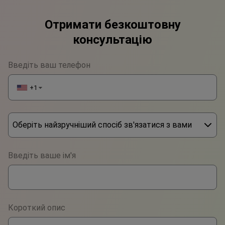
Отримати безкоштовну
консультацію
Введіть ваш телефон
+1
▼
Оберіть найзручніший спосіб зв'язатися з вами
Phone
Введіть ваше ім'я
WhatsApp
Viber
Короткий опис
Telegram