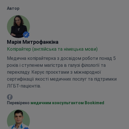
Автор
Марія Митрофанкіна
Марія Митрофанкіна
Копірайтер (англійська та німецька мови)
Медична копірайтерка з досвідом роботи понад 5
років і ступенем магістра в галузі філології та
перекладу. Керує проєктами з міжнародної
сертифікації якості медичних послуг та підтримки
ЛГБТ-пацієнтів.
Марія Митрофанкіна Facebook
Перевірено
медичним консультантом Bookimed