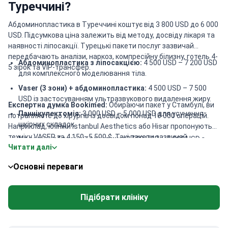
Туреччині?
Абдоминопластика в Туреччині коштує від 3 800 USD до 6 000
USD. Підсумкова ціна залежить від методу, досвіду лікаря та
наявності ліпосакції. Турецькі пакети послуг зазвичай
передбачають аналізи, наркоз, компресійну білизну, готель 4-
Абдоминопластика з ліпосакцією:
4 500 USD – 7 200 USD
5 зірок та VIP-трансфер.
для комплексного моделювання тіла.
Vaser (3 зони) + абдоминопластика:
4 500 USD – 7 500
USD із застосуванням ультразвукового видалення жиру.
Експертна думка Bookimed:
Обираючи пакет у Стамбулі, ви
Паннікулектомія:
3 000 USD – 5 000 USD для усунення
потрапляєте до хірургів із досвідом понад 10 000 операцій.
шкірних складок.
Наприклад, клініки Istanbul Aesthetics або Hisar пропонують
техніку VASER за 4 150–5 500 $. Такі пакети зазвичай
Чоловіча абдоминопластика:
3 500 USD – 6 000 USD з
Читати далі
охоплюють цілодобовий нагляд та лімфодренажний масаж.
урахуванням чоловічих анатомічних особливостей.
Це гарантує високий рівень безпеки та легке відновлення
Основні переваги
порівняно зі звичайною оплатою лише послуг хірурга.
Підібрати клініку