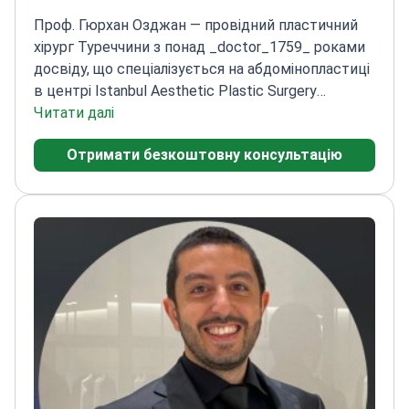
Проф. Гюрхан Озджан — провідний пластичний
хірург Туреччини з понад _doctor_1759_ роками
досвіду, що спеціалізується на абдомінопластиці
в центрі Istanbul Aesthetic Plastic Surgery
Center.
Читати далі
Засновник та завідувач кафедри
пластичної хірургії в Університеті
Отримати безкоштовну консультацію
Башкент
Пройшов навчання в Медичній школі
Бейлора в Х'юстоні
Член TSAPS, ESPRAS та
EBOPRAS