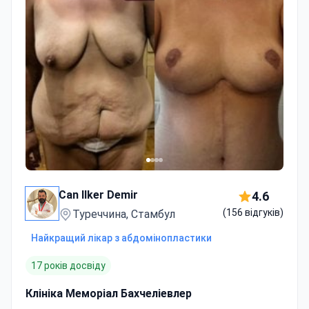
Can Ilker Demir
4.6
(156 відгуків)
Туреччина, Стамбул
Найкращий лікар з абдомінопластики
17 років досвіду
Клініка Меморіал Бахчеліевлер