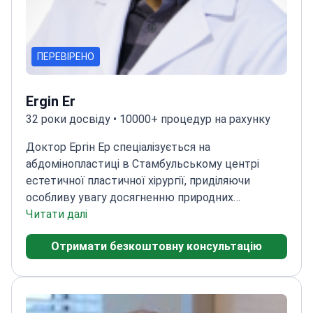
ПЕРЕВІРЕНО
Ergin Er
32 роки досвіду • 10000+ процедур на рахунку
Доктор Ергін Ер спеціалізується на
абдомінопластиці в Стамбульському центрі
естетичної пластичної хірургії, приділяючи
особливу увагу досягненню природних
результатів.
Читати далі
Досвід точного виконання
абдомінопластики
Використання передових
Отримати безкоштовну консультацію
методів для мінімізації рубців
Відданість безпеці
та задоволеності пацієнтів