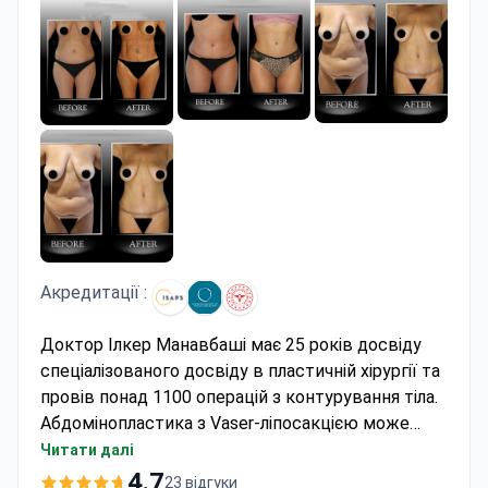
Акредитації :
Доктор Ілкер Манавбаші має 25 років досвіду
спеціалізованого досвіду в пластичній хірургії та
провів понад 1100 операцій з контурування тіла.
Абдомінопластика з Vaser-ліпосакцією може
коштувати близько 5290 доларів – зазвичай це
Читати далі
покриває процедуру, компресійний корсет,
4.7
23 відгуки