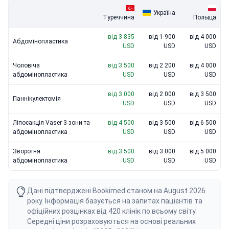
Україна
Туреччина
Польща
від 3 835
від 1 900
від 4 000
Абдомінопластика
USD
USD
USD
Чоловіча
від 3 500
від 2 200
від 4 000
абдомінопластика
USD
USD
USD
від 3 000
від 2 000
від 3 500
Паннікулектомія
USD
USD
USD
Ліпосакція Vaser 3 зони та
від 4 500
від 3 500
від 6 500
абдомінопластика
USD
USD
USD
Зворотня
від 3 500
від 3 000
від 5 000
абдомінопластика
USD
USD
USD
Дані підтверджені Bookimed станом на August 2026
року. Інформація базується на запитах пацієнтів та
офіційних розцінках від 420 клінік по всьому світу.
Середні ціни розраховуються на основі реальних