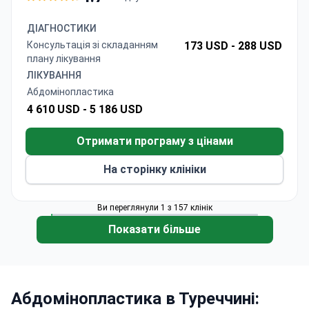
лімфодренажний масаж та 8 ночей у 4-зірковому
готелі. Пакет Fleur Delis за 8820 доларів включає
ДІАГНОСТИКИ
2 ночі в лікарні та розширені можливості
Консультація зі складанням
173 USD -
288 USD
скульптурування. Доктор Манавбаші заснував
плану лікування
Дослідницьку групу пластичних хірургів
ЛІКУВАННЯ
Туреччини та розробив дві визнані техніки
Абдомінопластика
ринопластики.
4 610 USD -
5 186 USD
Отримати програму з цінами
На сторінку клініки
Ви переглянули 1 з 157 клінік
Показати більше
Абдомінопластика в Туреччині: