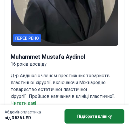
ПЕРЕВІРЕНО
Muhammet Mustafa Aydinol
16 років досвіду
Д-р Айдінол є членом престижних товариств
пластичної хірургії, включаючи Міжнародне
товариство естетичної пластичної
хірургії.
Пройшов навчання в клініці пластичної,
реконструктивної та естетичної хірургії
Читати далі
Університету Дікле
Опублікував багато робіт з
Абдомінопластика
Отримати безкоштовну консультацію
Підібрати клініку
естетичних та реконструктивних
від 3 536 USD
методів
Спеціалізується на поєднанні ін'єкцій