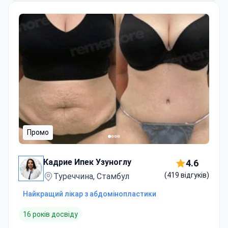
Промо
Кадрие Ипек Узуноглу
4.6
(419 відгуків)
Туреччина, Стамбул
Найкращий лікар з абдомінопластики
16 років досвіду