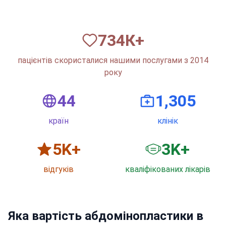
820
К+
пацієнтів скористалися нашими послугами з 2014
року
50
1,500
країн
клінік
6
K+
3
K+
відгуків
кваліфікованих лікарів
Яка вартість абдомінопластики в