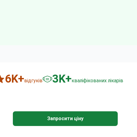
6
K+
3
K+
відгуків
кваліфікованих лікарів
Запросити ціну