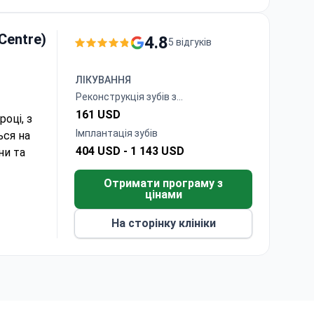
Centre)
4.8
5 відгуків
ЛІКУВАННЯ
Реконструкція зубів з
використанням композитів (бондінг)
161 USD
році, з
Імплантація зубів
ься на
404 USD -
1 143 USD
ни та
Отримати програму з
цінами
На сторінку клініки
вання для
лення