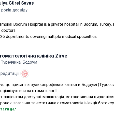
ulya Gürel Savas
 років досвіду
morial Bodrum Hospital is a private hospital in Bodrum, Turkey,
 doctors.
26 departments covering multiple medical specialties.
томатологічна клініка Zirve
Туреччина, Бодрум
редитації :
rve це приватна вузькопрофільна клініка в Бодрумі (Туреччи
еціалізується на стоматології.
т пацієнтам доступні імплантація, встановлення цирконієв
ронок, загальна та естетична стоматологія, ін'єкції ботоксу
дичний центр Zirve приймає на лікування дітей та доросли
тати далі