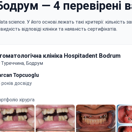
Бодрум — 4 перевірені в
a science. У його основі лежать такі критерії: кількість зап
швидкість відповіді клініки та наявність сертифікатів.
томатологічна клініка Hospitadent Bodrum
Туреччина, Бодрум
arcan Topcuoglu
 років досвіду
ртфоліо хірурга