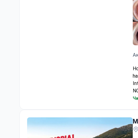
Ак
Ho
ha
In
N
Чи
M