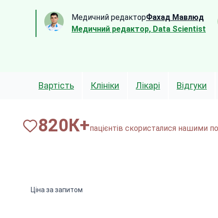
Медичний редактор
Фахад Мавлюд
Медичний редактор, Data Scientist
Вартість
Клініки
Лікарі
Відгуки
820
К+
пацієнтів скористалися нашими по
Ціна за запитом