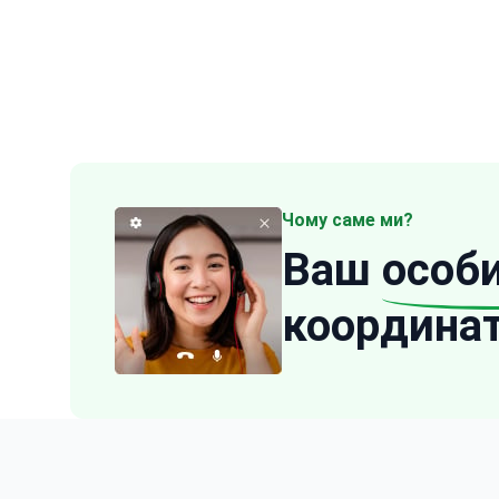
Чому саме ми?
Ваш
особ
координа