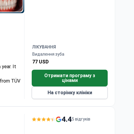
ЛІКУВАННЯ
Видалення зуба
77 USD
year. It
Отримати програму з
цінами
n from TÜV
На сторінку клініки
d quality
4.4
5 відгуків