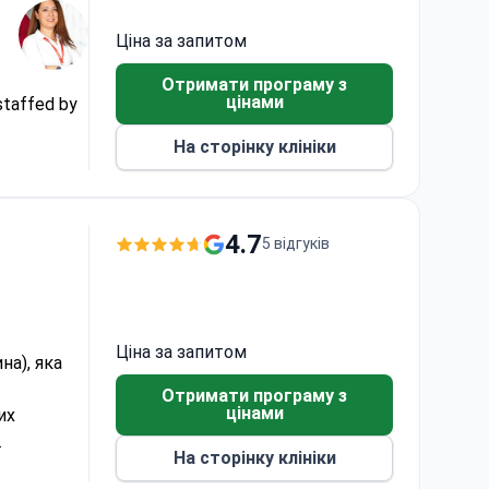
Ціна за запитом
Отримати програму з
цінами
 staffed by
На сторінку клініки
4.7
5 відгуків
Ціна за запитом
на), яка
Отримати програму з
цінами
их
.
На сторінку клініки
х.