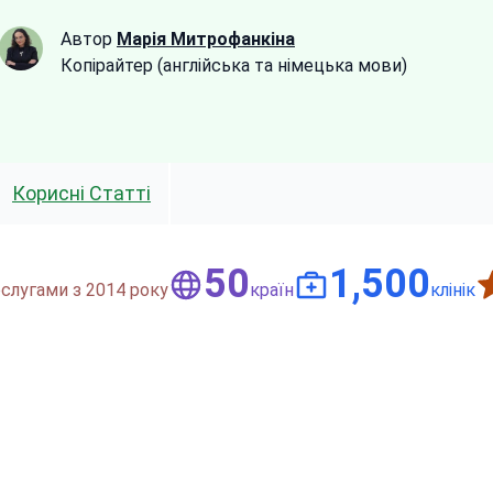
Автор
Марія Митрофанкіна
Копірайтер (англійська та німецька мови)
Корисні Статті
50
1,500
слугами з 2014 року
країн
клінік