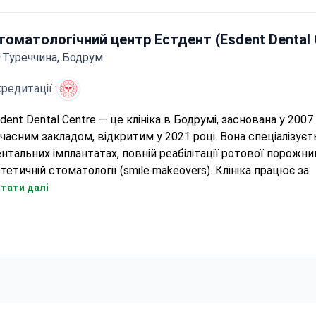
льшість пацієнтів клініки є мешканцями країн Європи.
томатологічний центр Естдент (Esdent Dental 
Туреччина, Бодрум
редитації :
dent Dental Centre — це клініка в Бодрумі, заснована у 2007 
часним закладом, відкритим у 2021 році. Вона спеціалізуєт
нтальних імплантатах, повній реабілітації ротової порожни
тетичній стоматології (smile makeovers). Клініка працює за
координованою системою Великобританія–Туреччина для
тати далі
нсультацій та подальшого догляду.
Обслуговує близько 1000 пацієнтів на рік.
Використовує 3D CBCT-візуалізацію та інтраоральне скану
Centre)
діагностики.
Цифрове проектування протезів забезпечує прогнозовані
результати для повних дуг.
Внутрішній цифровий робочий процес координує виготов