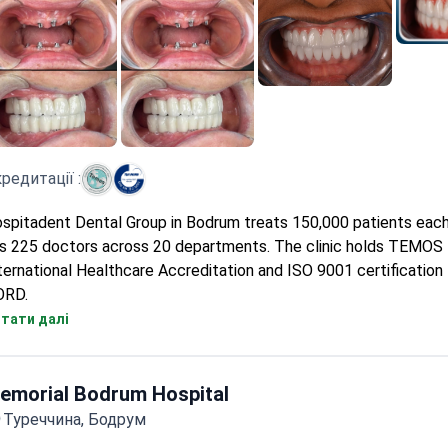
редитації :
spitadent Dental Group in Bodrum treats 150,000 patients each 
s 225 doctors across 20 departments. The clinic holds TEMOS
ternational Healthcare Accreditation and ISO 9001 certificatio
ORD.
225 doctors cover dental and related specialties.
тати далі
TEMOS accreditation evaluates medical quality and identifies
improvements.
ISO 9001 certification by TÜV NORD CERT ensures standardize
emorial Bodrum Hospital
management.
Туреччина, Бодрум