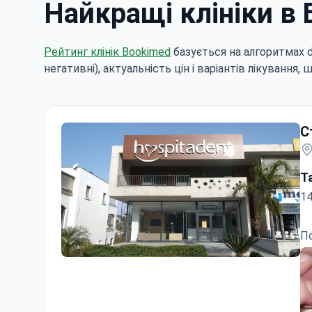
Найкращі клініки в 
Рейтинг клінік Bookimed
базується на алгоритмах dat
негативні), актуальність цін і варіантів лікування, 
С
T
14
По
Стоматологічна клініка Hospitadent Bodrum