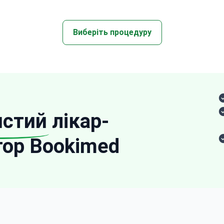
Виберіть процедуру
истий
лікар-
тор Bookimed