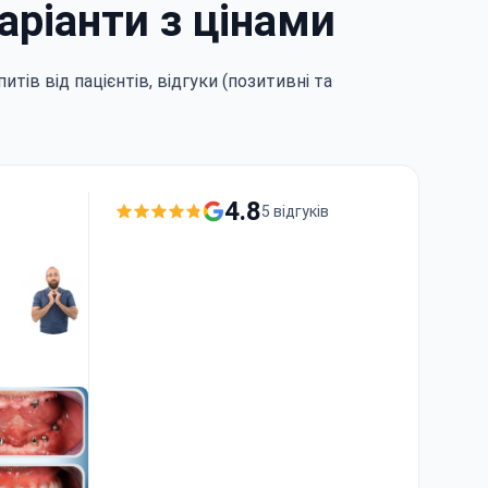
аріанти з цінами
итів від пацієнтів, відгуки (позитивні та
4.8
5 відгуків