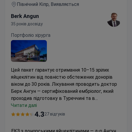
Північний Кіпр, Виявляється
Berk Angun
35 років досвіду
Портфоліо хірурга
Цей пакет гарантує отримання 10–15 зрілих
яйцеклітин від повністю обстежених донорів
віком до 30 років. Лікування проводить доктор
Берк Ангун — сертифікований ембріолог, який
проходив підготовку в Туреччині та в
Американському госпіталі в Стамбулі. У
Читати далі
клініці
Dunya IVF
вартість становить близько 8 227 $ за
4.3
27 відгуків
один 7-денний візит. У ціну включено
медикаменти для донора, відбір сперматозоїдів
ЕКЗ з донорськими яйцеклітинами — д-р Ангун,