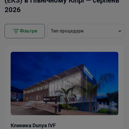
(ЕКЗ) в Північному Кіпрі — серпень
2026
Фільтри
Тип процедури
ЕКЗ — ембріолог із 900+ успішними процедурами та 3
Клиника Dunya IVF