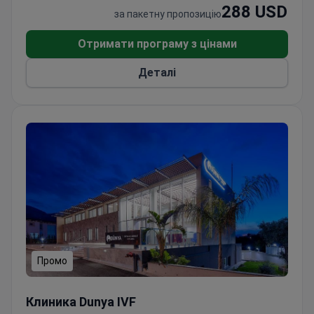
288 USD
за пакетну пропозицію
Отримати програму з цінами
Деталі
Промо
ЕКЗ з донорськими яйцеклітинами — д-р Ангун, понад
Клиника Dunya IVF