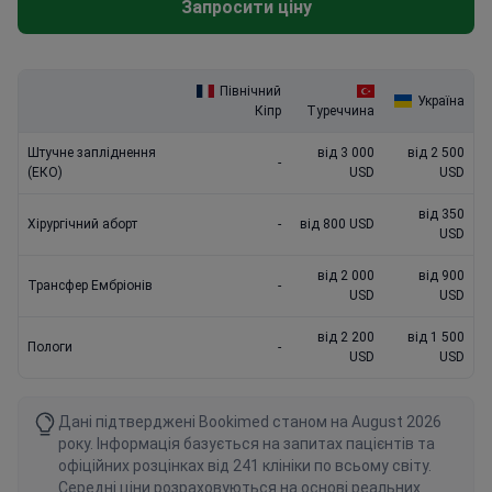
Запросити ціну
Північний
Україна
Кіпр
Туреччина
Штучне запліднення
від 3 000
від 2 500
-
(ЕКО)
USD
USD
від 350
Хірургічний аборт
-
від 800 USD
USD
від 2 000
від 900
Трансфер Ембріонів
-
USD
USD
від 2 200
від 1 500
Пологи
-
USD
USD
Дані підтверджені Bookimed станом на August 2026
року. Інформація базується на запитах пацієнтів та
офіційних розцінках від 241 клініки по всьому світу.
Середні ціни розраховуються на основі реальних