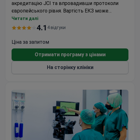
акредитацію JCI та впровадивши протоколи
європейського рівня. Вартість ЕКЗ може
становити від 9 700 до 15 400 доларів. Клініка
Читати далі
має власну базу донорів яйцеклітин із
4.1
4 відгуки
можливістю вибору статі дитини. Центр очолює
доцент, доктор Саваш Озігіт, фахівець з ЕКЗ із
Ціна за запитом
великим досвідом у репродуктивній медицині.
Отримати програму з цінами
На сторінку клініки