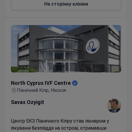
Istanbul Memorial та є членом асоціацій ESHRE та
На сторінку клініки
ASRM.
North Cyprus IVF Centre
North Cyprus IVF Centre
Північний Кіпр, Нікосія
Savas Ozyigit
Центр ЕКЗ Північного Кіпру став піонером у
лікуванні безпліддя на острові, отримавши