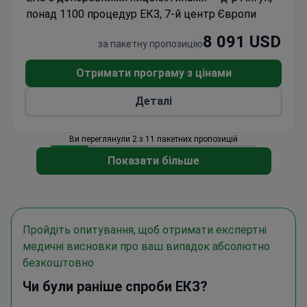
методом IMSI, процедуру ICSI, а також
понад 1100 процедур ЕКЗ, 7-й центр Європи
культивування в інкубаторі Embryoscope+ із
допоміжним хетчингом.
8 091 USD
за пакетну пропозицію
Отримати програму з цінами
Деталі
Ви переглянули 2 з 11 пакетних пропозицій
Показати більше
Пройдіть опитування, щоб отримати експертні
медичні висновки про ваш випадок абсолютно
безкоштовно
Чи були раніше спроби ЕКЗ?