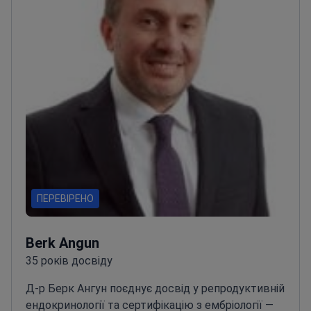
ПЕРЕВІРЕНО
Berk Angun
35 років досвіду
Д-р Берк Ангун поєднує досвід у репродуктивній
ендокринології та сертифікацію з ембріології —