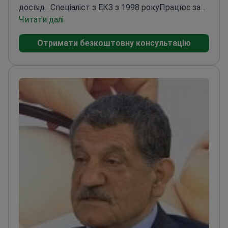
досвід.
Спеціаліст з ЕКЗ з 1998 року
Працює за
сумісництвом у клініці Dunya IVF
Читати далі
Пройшов
навчання в Університеті Ерджієс у
Отримати безкоштовну консультацію
Кайсері
Консультував у різних клініках ЕКЗ по
всьому світу