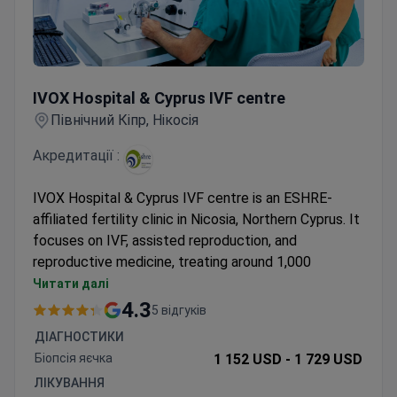
IVOX Hospital & Cyprus IVF centre
IVOX Hospital & Cyprus IVF centre
Північний Кіпр, Нікосія
Акредитації :
IVOX Hospital & Cyprus IVF centre is an ESHRE-
affiliated fertility clinic in Nicosia, Northern Cyprus. It
focuses on IVF, assisted reproduction, and
reproductive medicine, treating around 1,000
patients each year.
Читати далі
Affiliated with the European Society of Human
4.3
5 відгуків
Reproduction and Embryology (ESHRE).
ДІАГНОСТИКИ
Operates with a team of 3 specialists across 10
Біопсія яєчка
1 152 USD -
1 729 USD
clinical departments.
ЛІКУВАННЯ
Provides a full range of fertility treatments on-