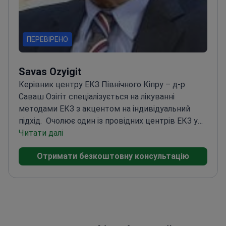
ПЕРЕВІРЕНО
Savas Ozyigit
Керівник центру ЕКЗ Північного Кіпру – д-р
Саваш Озігіт спеціалізується на лікуванні
методами ЕКЗ з акцентом на індивідуальний
підхід.
Очолює один із провідних центрів ЕКЗ у
регіоні
Читати далі
Спеціалізується на передових
репродуктивних технологіях
Розробляє
Отримати безкоштовну консультацію
індивідуальні плани лікування для кожного
пацієнта