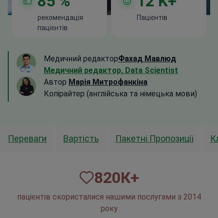
85
%
12
K+
рекомендація
Пацієнтів
пацієнтів
Медичний редактор
Фахад Мавлюд
Медичний редактор, Data Scientist
Автор
Марія Митрофанкіна
Копірайтер (англійська та німецька мови)
Переваги
Вартість
Пакетні Пропозиції
К
820
К+
пацієнтів скористалися нашими послугами з 2014
року