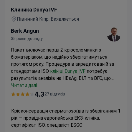
Кріоконсервація сперматозоїдів із зберіганням 1 рік —
Клиника Dunya IVF
Північний Кіпр, Виявляється
Berk Angun
35 років досвіду
Пакет включає перші 2 кріосоломинки з
біоматеріалом, що надійно зберігатимуться
протягом року. Процедура в акредитованій за
стандартами ISO
клініці Dunya IVF
потребує
результатів аналізів на HBsAg, ВІЛ та ВГС, що
дійсні протягом 6 місяців. Доктор Альпер
Читати далі
Ераслан координує процес вартістю близько 290
4.3
27 відгуків
$. Сума покриває одноденний візит та всю
необхідну діагностику. Ця клініка посідає 7-ме
Кріоконсервація сперматозоїдів із зберіганням 1
місце серед європейських центрів ЕКЗ, що
рік — провідна європейська ЕКЗ-клініка,
підтверджує відповідність міжнародним
сертифікат ISO, спеціаліст ESGO
стандартам.