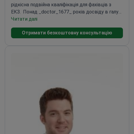
рідкісна подвійна кваліфікація для фахівців з
ЕКЗ.
Понад _doctor_1677_ років досвіду в галузі
ЕКЗ та репродуктивного здоров'я
Читати далі
Розробив
системи управління якістю, що отримали
Отримати безкоштовну консультацію
визнання EFQM
Член ESHRE з поглибленою
підготовкою в галузі репродуктивних
технологій
Вільно володіє англійською мовою для
спілкування з міжнародними пацієнтами