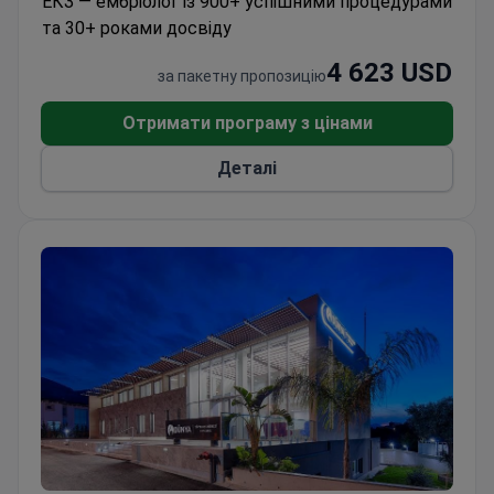
ЕКЗ — ембріолог із 900+ успішними процедурами
ICSI, допоміжний хетчинг та перенесення
та 30+ роками досвіду
ембріонів. Також доступне генетичне
тестування методами PGD або
4 623 USD
за пакетну пропозицію
повнохромосомного NGS.
Отримати програму з цінами
Деталі