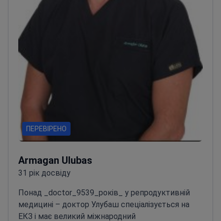
ПЕРЕВІРЕНО
Armagan Ulubas
31 рік досвіду
Понад _doctor_9539_років_ у репродуктивній
медицині – доктор Улубаш спеціалізується на
ЕКЗ і має великий міжнародний