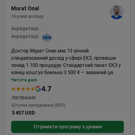
Murat Onal
16 років досвіду
Акредитації :
Акредитації :
Доктор Мурат Онал має 13-річний
спеціалізований досвід у сфері ЕКЗ, провівши
понад 1 100 процедур. Стандартний пакет ЕКЗ у
клініці коштує близько 3 500 € — зазвичай ця
сума покриває консультації, забір яйцеклітин,
Читати далі
перенесення ембріонів та всі супутні медичні
4.7
маніпуляції. Завдяки показнику успішності
ЛІКУВАННЯ
вагітностей 79% та найбільшому банку
Штучне запліднення (ЕКО)
яйцеклітин на Північному Кіпрі, клініка Gynolife
3 457 USD
IVF має сертифікацію ISO та підтримує рівень
рекомендацій клієнтів 95%. Доктор Онал
Отримати програму з цінами
отримав сертифікат спеціаліста ЕКЗ у клініці