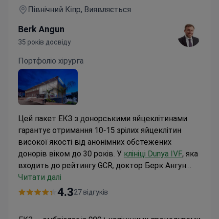
Північний Кіпр, Виявляється
Berk Angun
35 років досвіду
Портфоліо хірурга
Цей пакет ЕКЗ з донорськими яйцеклітинами
гарантує отримання 10-15 зрілих яйцеклітин
високої якості від анонімних обстежених
донорів віком до 30 років. У
клініці Dunya IVF
, яка
входить до рейтингу GCR, доктор Берк Ангун
використовує інкубатор Embryoscope+ для
Читати далі
моніторингу ембріонів та метод IMSI для відбору
4.3
27 відгуків
сперматозоїдів. Вартість становить приблизно 4
700 $. У ціну включено медикаменти для донора,