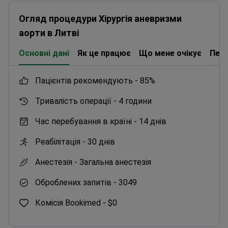
Огляд процедури Хірургія аневризми
аорти в Литві
Основні дані
Як це працює
Що мене очікує
Пер
пацієнтів рекомендують -
85%
Тривалість операції -
4 години
Час перебування в країні -
14 днів
Реабілітація -
30 днів
Анестезія -
Загальна анестезія
Оброблених запитів -
3049
Комісія Bookimed -
$0