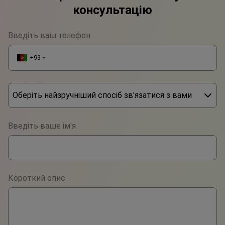
консультацію
Введіть ваш телефон
+93
▼
Оберіть найзручніший спосіб зв'язатися з вами
Phone
Введіть ваше ім'я
WhatsApp
Viber
Короткий опис
Telegram