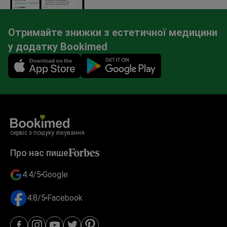
Отримайте знижки з естетичної медицини
у додатку Bookimed
Mobile app illustration
сервіс з пошуку лікування
Про нас пише
4.4/5
Google
4.8/5
Facebook