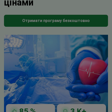
цінами
Отримати програму безкоштовно
85
%
3
K+