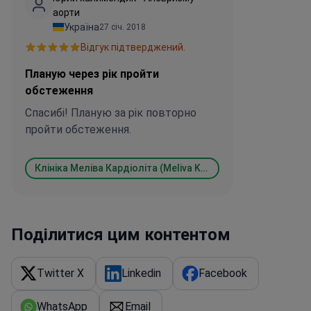
аорти
Україна
27 січ. 2018
Відгук підтверджений.
Планую через рік пройти
обстеження
Спасибі! Планую за рік повторно
пройти обстеження.
Клініка Меліва Кардіоліта (Meliva Kardiolita Hospital)
Поділитися цим контентом
Twitter X
Linkedin
Facebook
WhatsApp
Email