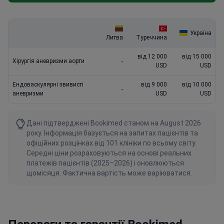
Україна
Литва
Туреччина
від 12 000
від 15 000
Хірургія аневризми аорти
-
USD
USD
Ендоваскулярні звивисті
від 9 000
від 10 000
-
аневризми
USD
USD
Дані підтверджені Bookimed станом на August 2026
року. Інформація базується на запитах пацієнтів та
офіційних розцінках від 101 клініки по всьому світу.
Середні ціни розраховуються на основі реальних
платежів пацієнтів (2025–2026) і оновлюються
щомісяця. Фактична вартість може варіюватися.