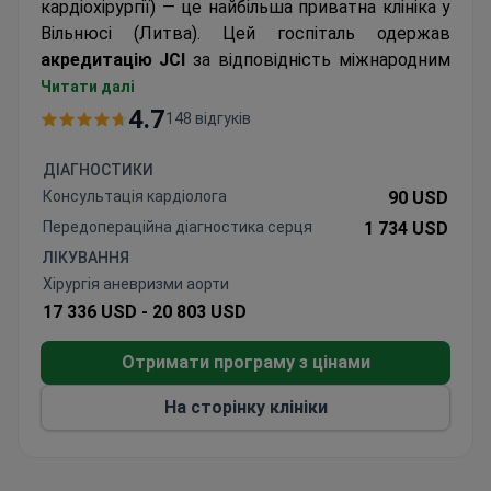
кардіохірургії) — це найбільша приватна клініка у
Вільнюсі (Литва). Цей госпіталь одержав
акредитацію JCI
за відповідність міжнародним
стандартам. У клініці
проводять
хірургічне
Читати далі
лікування ожиріння, порушень роботи опорно-
4.7
148 відгуків
рухового апарату, серцево-судинних
захворювань.
ДІАГНОСТИКИ
Медичне обслуговування в Кардіоліті
на 60%
Консультація кардіолога
90 USD
дешевше
, ніж у клініках Ізраїлю та Німеччини.
Передопераційна діагностика серця
1 734 USD
При цьому лікарі клініки навчаються і проходять
ЛІКУВАННЯ
стажування в провідних інститутах Європи.
Хірургія аневризми аорти
17 336 USD -
20 803 USD
Отримати програму з цінами
На сторінку клініки