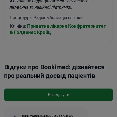
й ніколи не недооцінюйте силу сучасного
лікування та надійної підтримки.
Процедура: Радіоемболізація печінки
Клініка:
Приватна лікарня Конфратернитет
& Голденес Кройц
Відгуки про Bookimed: дізнайтеся
про реальний досвід пацієнтів
Всі відгуки
Юрий халимендик • Аневризму