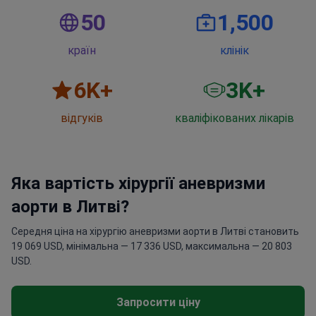
50
1,500
країн
клінік
6
K+
3
K+
відгуків
кваліфікованих лікарів
Яка вартість хірургії аневризми
аорти в Литві?
Середня ціна на хірургію аневризми аорти в Литві становить
19 069 USD, мінімальна — 17 336 USD, максимальна — 20 803
USD.
Запросити ціну