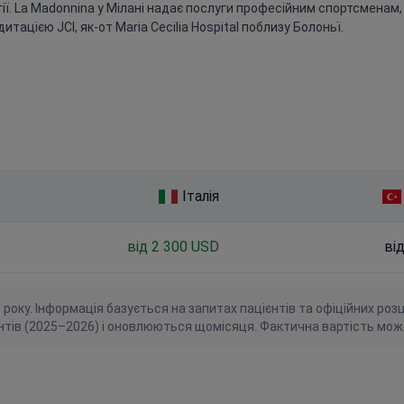
гії. La Madonnina у Мілані надає послуги професійним спортсменам
тацією JCI, як-от Maria Cecilia Hospital поблизу Болоньї.
Італія
від 2 300 USD
ві
ку. Інформація базується на запитах пацієнтів та офіційних розцін
нтів (2025–2026) і оновлюються щомісяця. Фактична вартість мож