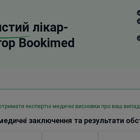
истий
лікар-
тор Bookimed
 отримати експертні медичні висновки про ваш випа
 медичні заключення та результати об