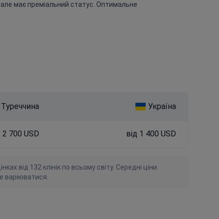
, але має преміальний статус. Оптимальне
Туреччина
Україна
д 2 700 USD
від 1 400 USD
ках від 132 клінік по всьому світу. Середні ціни
е варіюватися.