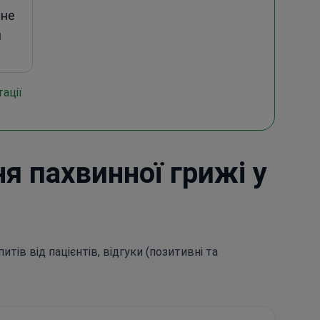
 не
и
ації
я пахвинної грижі у
итів від пацієнтів, відгуки (позитивні та