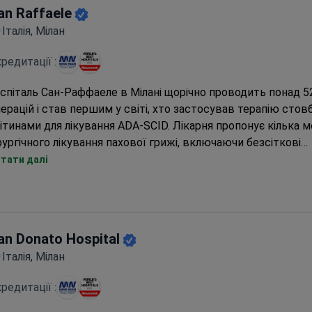
an Raffaele
Італія, Мілан
редитації :
спіталь Сан-Раффаеле в Мілані щорічно проводить понад 5
ерацій і став першим у світі, хто застосував терапію сто
ітинами для лікування ADA-SCID. Лікарня пропонує кілька м
рургічного лікування пахової грижі, включаючи безсіткові
ганозберігаючі методики та лапароскопічні варіанти для м
тати далі
цієнтів. Попередня вартість процедури може становити ві
 25 000 євро, проте остаточна ціна визначається після очно
нсультації. Цей науково-дослідний госпіталь, акредитован
ійшов до списку найкращих лікарень світу за версією New
an Donato Hospital
21 році.
Італія, Мілан
редитації :