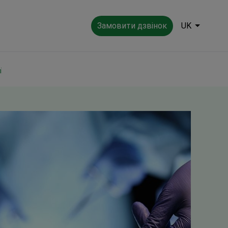
Замовити дзвінок
UK
ї