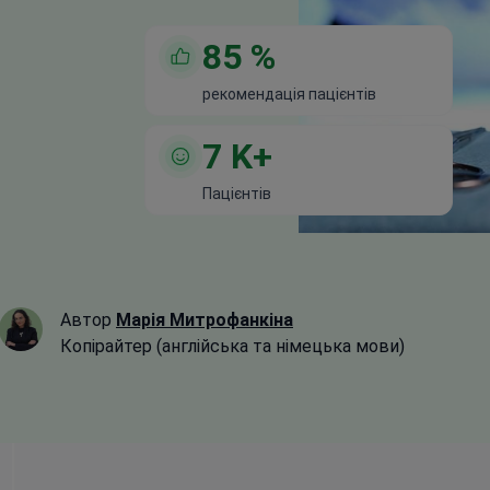
85
%
рекомендація пацієнтів
7
K+
Пацієнтів
Автор
Марія Митрофанкіна
Копірайтер (англійська та німецька мови)