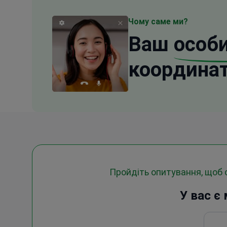
Чому саме ми?
Ваш
особ
координа
Пройдіть опитування, щоб
У вас є