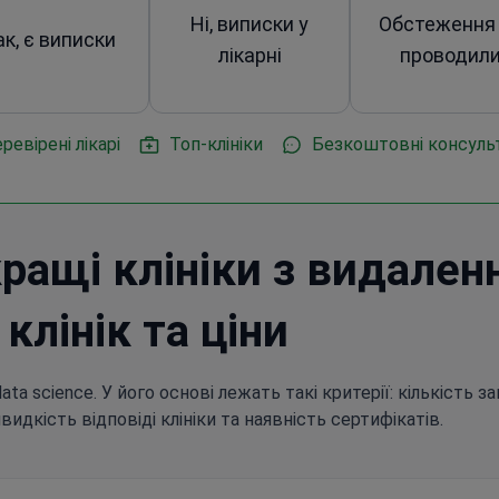
Ні, виписки у
Обстеження
ак, є виписки
лікарні
проводил
ревірені лікарі
Топ-клініки
Безкоштовні консульт
ращі клініки з видаленн
 клінік та ціни
a science. У його основі лежать такі критерії: кількість зап
швидкість відповіді клініки та наявність сертифікатів.