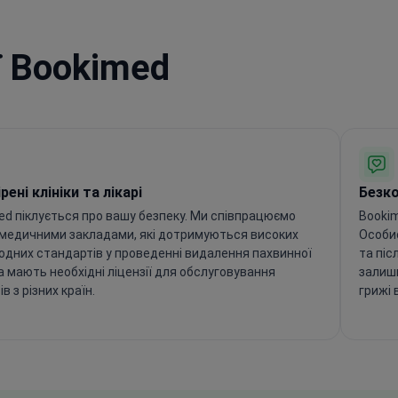
ї Bookimed
рені клініки та лікарі
Безк
ed піклується про вашу безпеку. Ми співпрацюємо
Bookim
 медичними закладами, які дотримуються високих
Особис
одних стандартів у проведенні видалення пахвинної
та піс
а мають необхідні ліцензії для обслуговування
залиши
ів з різних країн.
грижі в