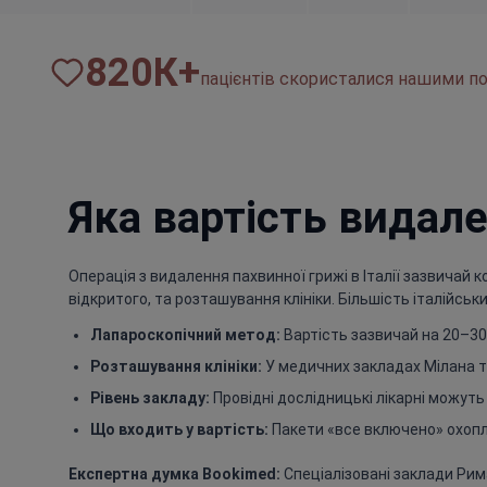
820
К+
пацієнтів скористалися нашими по
Яка вартість видале
Операція з видалення пахвинної грижі в Італії зазвичай к
відкритого, та розташування клініки. Більшість італійс
Лапароскопічний метод:
Вартість зазвичай на 20–30 
Розташування клініки:
У медичних закладах Мілана та
Рівень закладу:
Провідні дослідницькі лікарні можуть
Що входить у вартість:
Пакети «все включено» охопл
Експертна думка Bookimed:
Спеціалізовані заклади Рима