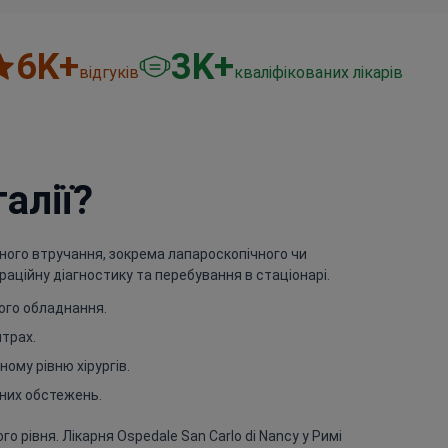
6
K+
3
K+
відгуків
кваліфікованих лікарів
алії?
ічного втручання, зокрема лапароскопічного чи
раційну діагностику та перебування в стаціонарі.
ного обладнання.
нтрах.
ому рівню хірургів.
них обстежень.
рівня. Лікарня Ospedale San Carlo di Nancy у Римі