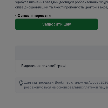
здобула визнання завдяки досвіду в роботизованій хірур
співвідношення ціни та якості пропонують центри з акреди
Основні переваги
Запросити ціну
Видалення пахової грижі
Дані підтверджені Bookimed станом на August 2026 ро
розраховуються на основі реальних платежів паціє