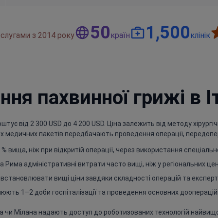
50
1,500
слугами з 2014 року
країн
клінік
ння пахвинної грижі в Іт
оштує від 2 300 USD до 4 200 USD. Ціна залежить від методу хірург
ьких медичних пакетів передбачають проведення операції, передопе
% вища, ніж при відкритій операції, через використання спеціаль
 Рима адміністративні витрати часто вищі, ніж у регіональних це
 встановлювати вищі ціни завдяки складності операцій та експертн
юють 1–2 доби госпіталізації та проведення основних дооперацій
 чи Мілана надають доступ до роботизованих технологій найвищого 