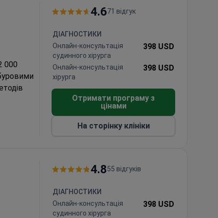
4.6
71 відгук
ДІАГНОСТИКИ
Онлайн-консультація
398 USD
судинного хірурга
2 000
Онлайн-консультація
398 USD
вбуровими
хірурга
етодів
Отримати програму з
цінами
олодих
д 10 000
На сторінку клініки
ї
ий IRCCS,
sweek у
4.8
55 відгуків
ДІАГНОСТИКИ
Онлайн-консультація
398 USD
судинного хірурга