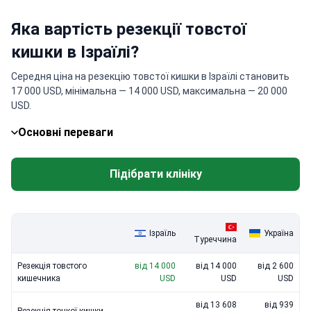
Яка вартість резекції товстої
кишки в Ізраїлі?
Середня ціна на резекцію товстої кишки в Ізраїлі становить
17 000 USD, мінімальна — 14 000 USD, максимальна — 20 000
USD.
Основні переваги
Підібрати клініку
Ізраїль
Україна
Туреччина
Резекція товстого
від 14 000
від 14 000
від 2 600
кишечника
USD
USD
USD
від 13 608
від 939