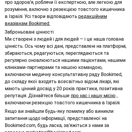
про здоров’я, роблячи її експертною, але легкою для
розуміння, включно з резекцією товстого кишечника
в Ізраїлі. Усі твори відповідають
редакційним
вказівкам Bookimed.
Заброньовані цінності
Ми створені з людей і для людей — і це наша головна
цінність. Ось чому всі дані, представлені на платформі,
збираються, редагуються, переглядаються та
регулярно оновлюються нашими пацієнтами, нашими
клініками-партнерами та нашою командою,
включаючи медичну консультативну раду Bookimed,
до складу якої входять всесвітньо відомі лікарі, які
мають цінний досвід у 20 років практики, позитивна
репутація. Дізнайтеся більше
про нас і нашу місію
,
включаючи резекцію товстого кишечника в Ізраїлі.
Якщо ви знайшли будь-яку помилку або виникли
запитання щодо інформації, представленої на
Bookimed.com, будь ласка, зв’яжіться з нами за