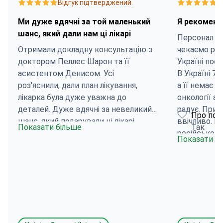
Відгук підтверджений.
В
Ми дуже вдячні за той маленький
Я рекомен
шанс, який дали нам ці лікарі
Персонал су
Отримали докладну консультацію з
чекаємо рез
доктором Пеллес Шарон та її
Україні пост
асистентом Денисом. Усі
В Україні 7 
роз'яснили, дали план лікування,
а її немає Не кажемо що немає
лікарка була дуже уважна до
онкології а
деталей. Дуже вдячні за невеликий
радує. Прий
Про пос
шанс, який подарували ці лікарі.
ввічливо. К
Показати більше
Так
Також хотілося відзначити роботу
російськомо
Показати б
координатора – Юлії. Дуже чуйний
тримають вк
фахівець, який співпереживає,
Припроходже
змогла все оперативно
хвилини не з
організувати. Велике спасибі!
даний час че
онкологом т
Рекоменду