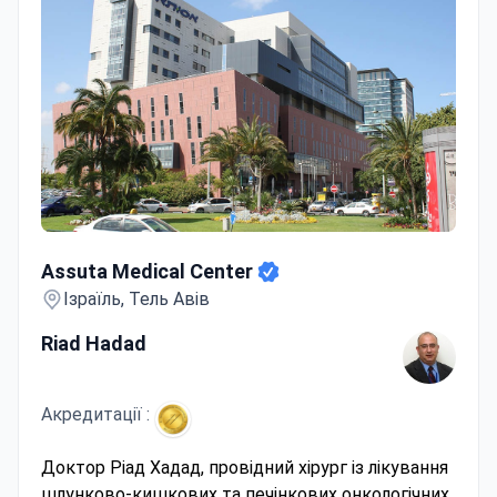
Assuta Medical Center
Assuta Medical Center
Ізраїль, Тель Авів
Riad Hadad
Акредитації :
Доктор Ріад Хадад, провідний хірург із лікування
шлунково-кишкових та печінкових онкологічних