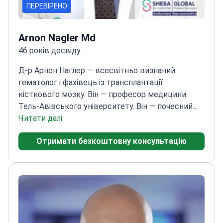
ПЕРЕВІРЕНО
Arnon Nagler Md
46 років досвіду
Д-р Арнон Наглер — всесвітньо визнаний
гематолог і фахівець із трансплантації
кісткового мозку. Він — професор медицини
Тель-Авівського університету. Він — почесний
директор відділення гематології та
Читати далі
трансплантації кісткового мозку і Банку
Отримати безкоштовну консультацію
пуповинної крові Медичного центру Шиба.
Здобув ступінь доктора медицини (MD) в
Єврейському університеті — Хадасса та ступінь
магістра (MSc) з гематопоезу в Тель-Авівському
університеті. Пройшов постдокторське
стажування у Стенфорді. Сертифікований з
внутрішньої медицини та гематології.
Має понад