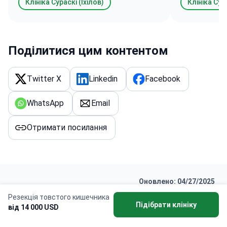
Клініка Сураскі (Іхілов)
Клініка Сура
Поділитися цим контентом
Twitter X
Linkedin
Facebook
WhatsApp
Email
Отримати посилання
Оновлено: 04/27/2025
Резекція товстого кишечника
Автор
Підібрати клініку
від 14 000 USD