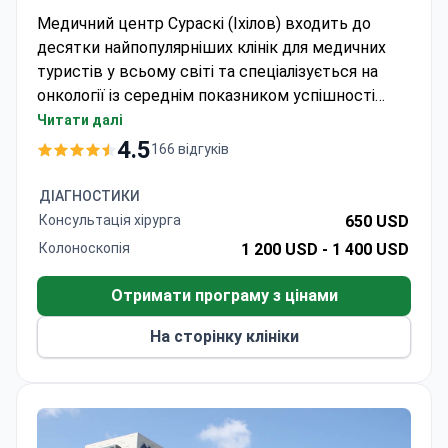
Медичний центр Сураскі (Іхілов) входить до
десятки найпопулярніших клінік для медичних
туристів у всьому світі та спеціалізується на
онкології із середнім показником успішності
лікування 90%. Доктор Джозеф Клаузнер,
Читати далі
завідувач відділення хірургії з 42 роки досвіду
4.5
166 відгуків
досвідом роботи, очолює колоректальну
команду, що спеціалізується на складних
ДІАГНОСТИКИ
резекціях кишечника. Щороку центр приймає
Консультація хірурга
650 USD
понад 400 000 пацієнтів, поєднуючи передові
Колоноскопія
1 200 USD -
1 400 USD
хірургічні методи з багатопрофільним доглядом.
Отримати програму з цінами
На сторінку клініки