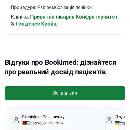
Процедура: Радіоемболізація печінки
Клініка:
Приватна лікарня Конфратернитет
& Голденес Кройц
Відгуки про Bookimed: дізнайтеся
про реальний досвід пацієнтів
Всі відгуки
Stanislav • Рак шлунку
Людмил
Білорусь
Укра
31 січ. 2024