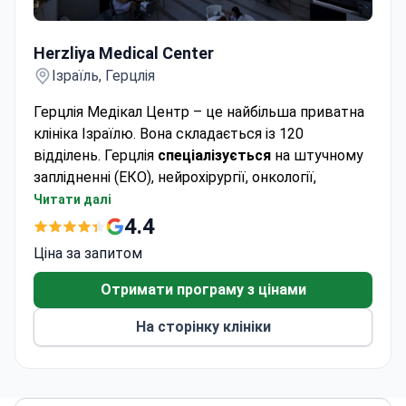
Herzliya Medical Center
Herzliya Medical Center
Ізраїль, Герцлія
Герцлія Медікал Центр – це найбільша приватна
клініка Ізраїлю. Вона складається із 120
відділень. Герцлія
спеціалізується
на штучному
заплідненні (ЕКО), нейрохірургії, онкології,
кардіохірургії.
Читати далі
За якість послуг клініка отримала
найвищу
4.4
оцінку від Міністерства охорони здоров'я
Ціна за запитом
Ізраїлю
.
Щорічно у лікарні проводять
понад 20 000
Отримати програму з цінами
операцій
.
На сторінку клініки