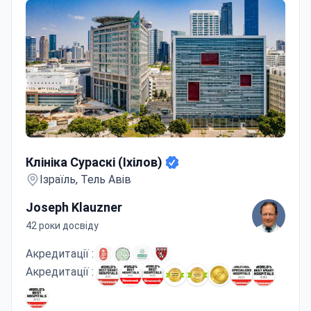
Клініка Сураскі (Іхілов)
Клініка Сураскі (Іхілов)
Ізраїль, Тель Авів
Joseph Klauzner
42 роки досвіду
Акредитації :
Акредитації :