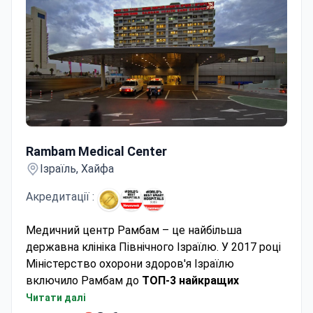
Rambam Medical Center
Rambam Medical Center
Ізраїль, Хайфа
Акредитації :
Медичний центр Рамбам – це найбільша
державна клініка Північного Ізраїлю. У 2017 році
Міністерство охорони здоров'я Ізраїлю
включило Рамбам до
ТОП-3 найкращих
лікарень країни
з якості медичних послуг.
Читати далі