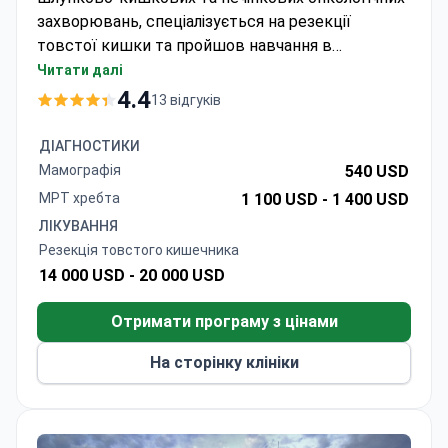
захворювань, спеціалізується на резекції
товстої кишки та пройшов навчання в
медичному центрі Університету Торонто.
Читати далі
Вартість процедури зазвичай становить від 14
4.4
13 відгуків
000 до 20 000 доларів у Assuta Medical Center,
найбільшій приватній лікарні Ізраїлю. Доктор
ДІАГНОСТИКИ
Хадад очолює відділення печінки, підшлункової
Мамографія
540 USD
залози та жовчного міхура і є членом
МРТ хребта
1 100 USD -
1 400 USD
Європейського товариства хірургічної онкології
ЛІКУВАННЯ
та Європейської асоціації з вивчення печінки,
Резекція товстого кишечника
підшлункової залози та жовчних шляхів.
14 000 USD -
20 000 USD
Отримати програму з цінами
На сторінку клініки