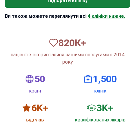
Підібрати клініку
Ви також можете переглянути всі
4 клініки нижче.
820
К+
пацієнтів скористалися нашими послугами з 2014
року
50
1,500
країн
клінік
6
K+
3
K+
відгуків
кваліфікованих лікарів