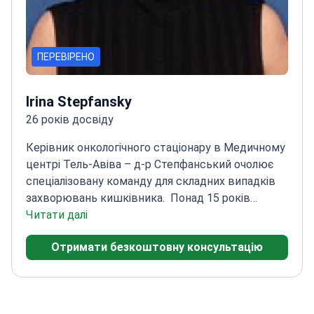
ПЕРЕВІРЕНО
Irina Stepfansky
26 років досвіду
Керівник онкологічного стаціонару в Медичному
центрі Тель-Авіва – д-р Степфанський очолює
спеціалізовану команду для складних випадків
захворювань кишківника.
Понад 15 років
досвіду роботи в онкології
Читати далі
Головний дослідник у
багатьох клінічних
Отримати безкоштовну консультацію
випробуваннях
Спеціалізується на внутрішній
медицині та онкології
Пройшов навчання в
Медичному центрі Тель-Авіва, Іхілов