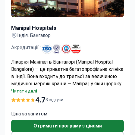
Manipal Hospitals
Manipal Hospitals
Індія, Бангалор
Акредитації :
Лікарня Маніпал в Бангалорі (Manipal Hospital
Bangalore) — це приватна багатопрофільна клініка
в Індії. Вона входить до третьої за величиною
медичної мережі країни — Manipal, у якій щороку
проходять лікування
понад 2 000 000 іноземних
Читати далі
пацієнтів
.
4.7
3 відгуки
Маніпал Бангалор
спеціалізується
на пересадці
печінки та нирок, онкології, ортопедії та лікуванні
Ціна за запитом
інфекційних захворювань.
Отримати програму з цінами
Для вибору найефективнішого методу лікування
раку у шпиталі використовують
систему