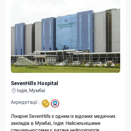
SevenHills Hospital
SevenHills Hospital
Індія, Мумбаї
Акредитації :
Лікарня SevenHills є одним із відомих медичних
закладів в Мумбаї, Індія. Найсильнішими
спеціальностями є дитяча нейрохірургія,