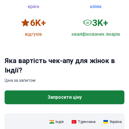
країн
клінік
6
K+
3
K+
відгуків
кваліфікованих лікарів
Яка вартість чек-апу для жінок в
Індії?
Ціна за запитом
Запросити ціну
Індія
Туреччина
Україна