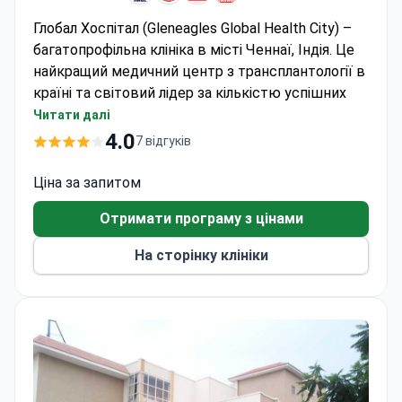
Глобал Хоспітал (Gleneagles Global Health City) –
багатопрофільна клініка в місті Ченнаї, Індія. Це
найкращий медичний центр з трансплантології в
країні та світовий лідер за кількістю успішних
пересадок печінки (більше 1 000). Лікарі
Читати далі
госпіталю виконали низку унікальних операцій:
4.0
7 відгуків
першу в Індії малоінвазивну пересадку легень,
першу комбіновану трансплантацію серця та
Ціна за запитом
нирок.
Отримати програму з цінами
Спеціалізація клініки
– пересадка органів,
трансплантація кісткового мозку, кардіологія,
На сторінку клініки
пульмонологія (лікування легень), онкологія.
Глобал Хоспітал в Ченнаї входить до медичного
холдингу Гленіглс Глобал Хоспіталс (Gleneagles
Global Hospitals), в якому щорічно проходять
лікування
понад 2 000 000 пацієнтів
.