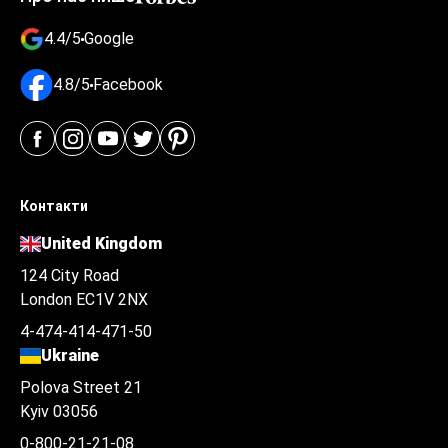
4.4/5
Google
4.8/5
Facebook
Контакти
United Kingdom
124 City Road
London EC1V 2NX
4-474-414-471-50
Ukraine
Polova Street 21
Kyiv 03056
0-800-21-21-08