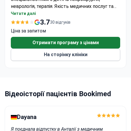
неврологія, терапія. Якість медичних послуг та
лікування підтверджує Joint Commission
Читати далі
International, Індійська національна
3.7
30 відгуків
акредитаційна рада лікарень. Пацієнти зі
Ціна за запитом
Сполучених Штатів, Канади, Великобританії та
інших країн вибирають лікарню SevenHills
Отримати програму з цінами
Hospital для медичної допомоги.
На сторінку клініки
Відеоісторії пацієнтів Bookimed
Dayana
Я поєднала відпустку в Анталії з медичним