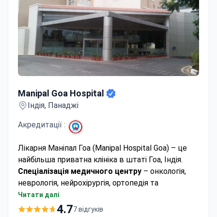
Manipal Goa Hospital
Manipal Goa Hospital
Індія, Панаджі
Акредитації :
Лікарня Маніпал Гоа (Manipal Hospital Goa) – це
найбільша приватна клініка в штаті Гоа, Індія.
Спеціалізація медичного центру
– онкологія,
неврологія, нейрохірургія, ортопедія та
лапароскопічна хірургія.
Читати далі
Маніпал Гоа першим серед приватних шпиталів
4.7
7 відгуків