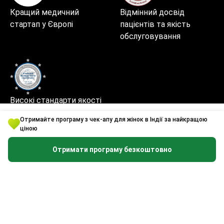
Кращий медичний
Відмінний досвід
стартап у Європі
пацієнтів та якість
обслуговування
Високі стандарти якості
та безпеки
Отримайте програму з чек-апу для жінок в Індії за найкращою
ціною
Отримати програму безкоштовно
Безпечне та швидке користування сайтом