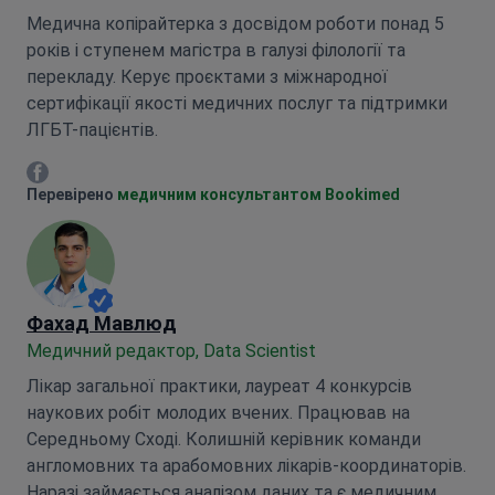
Медична копірайтерка з досвідом роботи понад 5
років і ступенем магістра в галузі філології та
перекладу. Керує проєктами з міжнародної
сертифікації якості медичних послуг та підтримки
ЛГБТ-пацієнтів.
Марія Митрофанкіна Facebook
Перевірено
медичним консультантом Bookimed
Фахад Мавлюд
Медичний редактор, Data Scientist
Лікар загальної практики, лауреат 4 конкурсів
наукових робіт молодих вчених. Працював на
Середньому Сході. Колишній керівник команди
англомовних та арабомовних лікарів-координаторів.
Наразі займається аналізом даних та є медичним