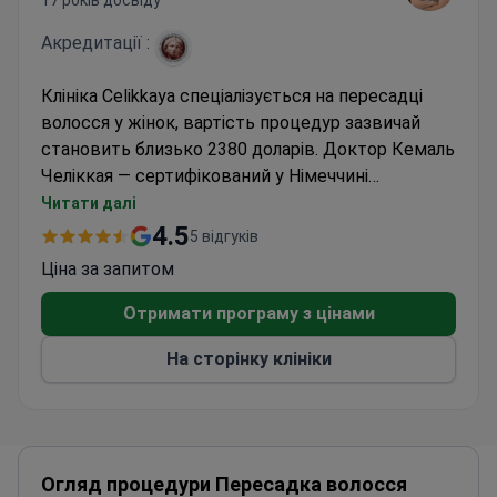
17 років досвіду
Акредитації :
Клініка Celikkaya спеціалізується на пересадці
волосся у жінок, вартість процедур зазвичай
становить близько 2380 доларів. Доктор Кемаль
Челіккая — сертифікований у Німеччині
пластичний хірург, зареєстрований у GMC
Читати далі
Великої Британії, з досвідом роботи як у
4.5
5 відгуків
Німеччині, так і на Кіпрі.
Ціна за запитом
Отримати програму з цінами
На сторінку клініки
Огляд процедури Пересадка волосся