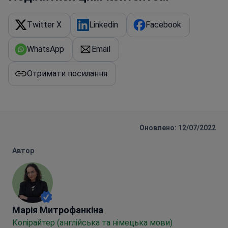
Twitter X
Linkedin
Facebook
WhatsApp
Email
Отримати посилання
Оновлено: 12/07/2022
Автор
Марія Митрофанкіна
Марія Митрофанкіна
Копірайтер (англійська та німецька мови)