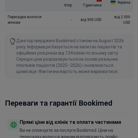
Україна
Кіпр
Туреччина
Пересадка волосся
від 2 000
-
від 900 USD
жінкам
USD
Дані підтверджені Bookimed станом на August 2026
року. Інформація базується на запитах пацієнтів та
офіційних розцінках від 134 клінік по всьому світу.
Середні ціни розраховуються на основі реальних
платежів пацієнтів (2025–2026) і оновлюються
щомісяця. Фактична вартість може варіюватися.
Переваги та гарантії Bookimed
Прямі ціни від клінік та оплата частинами
Ви не сплачуєте за послуги Bookimed. Ціни на
пересадку волосся жінкам відповідають прайс-