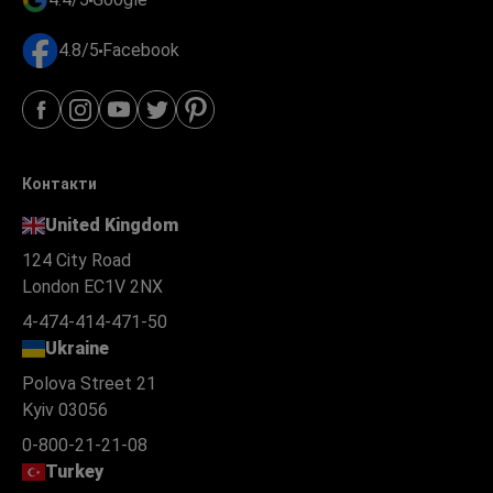
4.8/5
Facebook
Контакти
United Kingdom
124 City Road
London EC1V 2NX
4-474-414-471-50
Ukraine
Polova Street 21
Kyiv 03056
0-800-21-21-08
Turkey