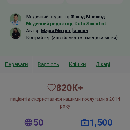
Медичний редактор
Фахад Мавлюд
Медичний редактор, Data Scientist
Автор
Марія Митрофанкіна
Копірайтер (англійська та німецька мови)
Переваги
Вартість
Клініки
Лікарі
820
К+
пацієнтів скористалися нашими послугами з 2014
року
50
1,500