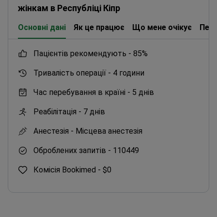
жінкам в Республіці Кіпр
Основні дані
Як це працює
Що мене очікує
Пер
пацієнтів рекомендують -
85%
Тривалість операції -
4 години
Час перебування в країні -
5 днів
Реабілітація -
7 днів
Анестезія -
Місцева анестезія
Оброблених запитів -
110449
Комісія Bookimed -
$0