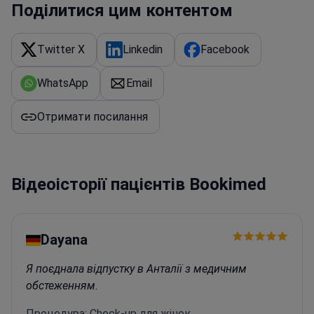
Поділитися цим контентом
Twitter X
Linkedin
Facebook
WhatsApp
Email
Отримати посилання
Відеоісторії пацієнтів Bookimed
Dayana
Я поєднала відпустку в Анталії з медичним
обстеженням.
Процедура: Check-up для жінок