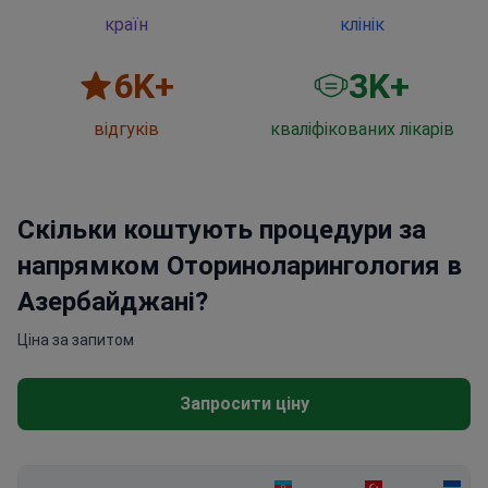
країн
клінік
6
K+
3
K+
відгуків
кваліфікованих лікарів
Скільки коштують процедури за
напрямком Оториноларингология в
Азербайджані?
Ціна за запитом
Запросити ціну