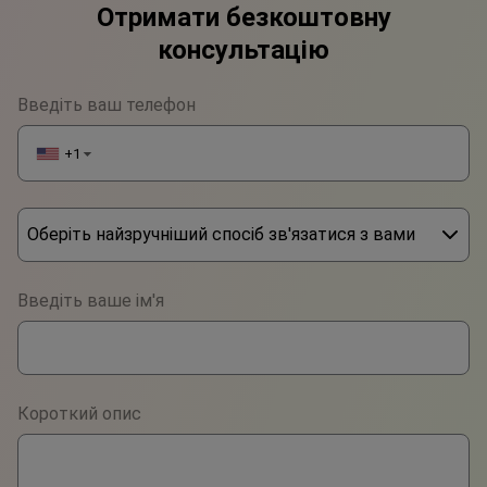
Отримати безкоштовну
консультацію
Введіть ваш телефон
+1
▼
Оберіть найзручніший спосіб зв'язатися з вами
Phone
Введіть ваше ім'я
WhatsApp
Viber
Короткий опис
Telegram