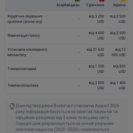
Азербайджан
Туреччина
Україна
Хірургічне лікування
від 3 200
від 2 500
-
хропіння (апное сну)
USD
USD
від 4 000
від 2 200
Фемінізація голосу
-
USD
USD
Установка кохлеарного
від 21 642
від 15
-
імплантату
USD
000 USD
від 1 200
від 800
Тонзиллэктомия
-
USD
USD
від 2 800
від 1 400
Тимпанопластика
-
USD
USD
Дані підтверджені Bookimed станом на August 2026
року. Інформація базується на запитах пацієнтів та
офіційних розцінках від 3 клінік по всьому світу.
Середні ціни розраховуються на основі реальних
платежів пацієнтів (2025–2026) і оновлюються