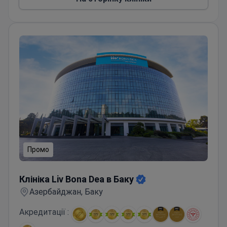
країн, Балкан і країн Арабської Ліги.
Промо
Клініка Liv Bona Dea в Баку
Клініка Liv Bona Dea в Баку
Азербайджан, Баку
Акредитації :