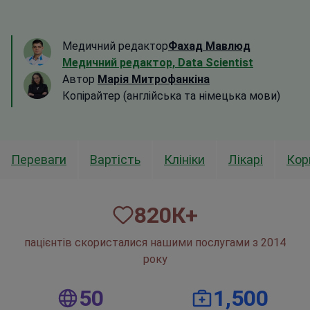
Медичний редактор
Фахад Мавлюд
Медичний редактор, Data Scientist
Автор
Марія Митрофанкіна
Копірайтер (англійська та німецька мови)
Переваги
Вартість
Клініки
Лікарі
Кор
820
К+
пацієнтів скористалися нашими послугами з 2014
року
50
1,500