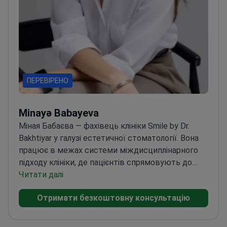
ПЕРЕВІРЕНО
Minayə Babayeva
Міная Бабаєва — фахівець клініки Smile by Dr.
Bakhtiyar у галузі естетичної стоматології. Вона
працює в межах системи міждисциплінарного
підходу клініки, де пацієнтів спрямовують до
профільних фахівців на кожному етапі лікування.
Читати далі
Такий командний робочий процес забезпечує
Отримати безкоштовну консультацію
організованість та передбачуваність
результатів.