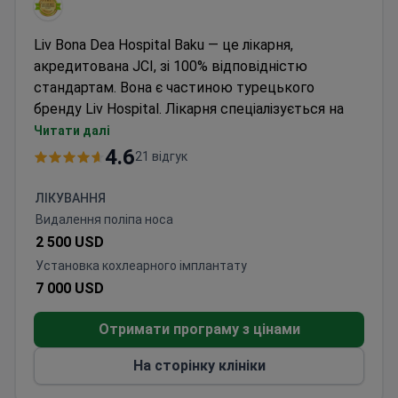
Liv Bona Dea Hospital Baku — це лікарня,
акредитована JCI, зі 100% відповідністю
стандартам. Вона є частиною турецького
бренду Liv Hospital. Лікарня спеціалізується на
кардіохірургії, пластичній хірургії,
Читати далі
трансплантології та медичних чекапах.
4.6
21 відгук
Щороку обслуговує 200 000 пацієнтів.
Має статус Центру передового досвіду в
ЛІКУВАННЯ
баріатричній хірургії та Центру передового
Видалення поліпа носа
досвіду в колоректальній хірургії.
2 500 USD
Здобула численні нагороди Bookimed за
Установка кохлеарного імплантату
вибором пацієнтів у сферах чекапів,
7 000 USD
пластичної хірургії та ЕКЗ.
Пропонує міжнародним пацієнтам підтримку з
Отримати програму з цінами
виставлення рахунків, переклад, а також
допомогу з прибуттям та проживанням.
На сторінку клініки