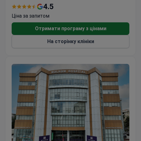
дітей
4.5
Поєднання традиційних ЛОР-методів
Ціна за запитом
лікування з холістичними підходами до
оздоровлення
Отримати програму з цінами
Обслуговування міжнародних пацієнтів з країн
На сторінку клініки
Азії та СНД