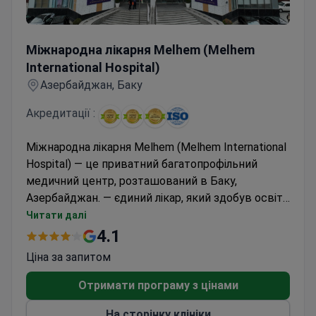
Міжнародна лікарня Melhem (Melhem International Hospi
Міжнародна лікарня Melhem (Melhem
International Hospital)
Азербайджан, Баку
Акредитації :
Міжнародна лікарня Melhem (Melhem International
Hospital) — це приватний багатопрофільний
медичний центр, розташований в Баку,
Азербайджан. — єдиний лікар, який здобув освіту
в Туреччині, успішно У лікарні була проведена
Читати далі
операція з лікування хвороби Паркінсона
4.1
відомому акторові Аллахверді Йолчуєву. , і дітей.
Ціна за запитом
200 000 пацієнтів обирають цю лікарню для
отримання медичної допомоги. Найчастіше
Отримати програму з цінами
клініку відвідують пацієнти з російськомовних
На сторінку клініки