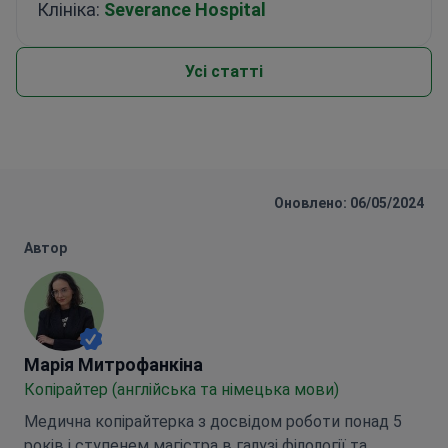
Клініка:
Severance Hospital
Усі статті
Оновлено: 06/05/2024
Автор
Марія Митрофанкіна
Марія Митрофанкіна
Копірайтер (англійська та німецька мови)
Медична копірайтерка з досвідом роботи понад 5
років і ступенем магістра в галузі філології та