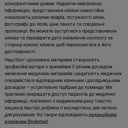
конкурентними цінами. Надаючи найсвіжішу
інформацію, представники клініки самостійно
оновлюють резюме лікарів, потужності клінік,
фотографії до-після, ціни, пакети та спеціальні
пропозиції. Ви можете зустрітися з представником
клініки та перевірити дату оновлення контенту на
сторінці кожної клініки, щоб переконатися в його
достовірності.
Наш блог і допоміжні матеріали створюють
професійні автори з принаймні 3-річним досвідом
написання медичних матеріалів і редагують медичних
спеціалістів із відповідним клінічним і дослідницьким
досвідом — усі ретельно підібрані до команди. Ми
прагнемо покращити доступ пацієнтів до медичної
інформації, пов’язаної з видаленням раку товстої
кишки в Австрії, роблячи її експертною, але легкою
для розуміння. Усі твори відповідають
редакційним
вказівкам Bookimed.