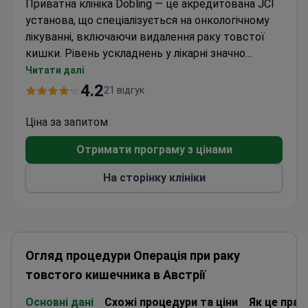
Приватна клініка Döbling — це акредитована JCI
установа, що спеціалізується на онкологічному
лікуванні, включаючи видалення раку товстої
кишки. Рівень ускладнень у лікарні значно
нижчий за галузеві стандарти, що забезпечує
Читати далі
високий рівень безпеки пацієнтів. Хоча
4.2
21 відгук
конкретний фахівець із раку товстої кишки не
вказаний, клініка пропонує комплексні послуги
Ціна за запитом
хірургічної онкології з мультидисциплінарним
Отримати програму з цінами
підходом.
На сторінку клініки
Огляд процедури Операція при раку
товстого кишечника в Австрії
Основні дані
Схожі процедури та ціни
Як це пра