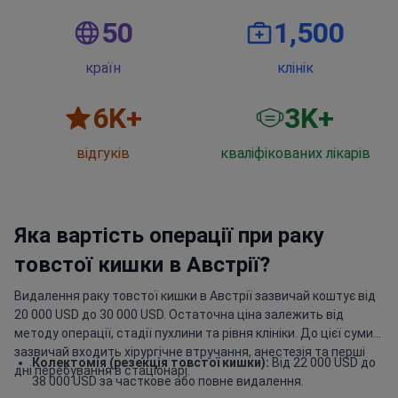
50
1,500
країн
клінік
6
K+
3
K+
відгуків
кваліфікованих лікарів
Яка вартість операції при раку
товстої кишки в Австрії?
Видалення раку товстої кишки в Австрії зазвичай коштує від
20 000 USD до 30 000 USD. Остаточна ціна залежить від
методу операції, стадії пухлини та рівня клініки. До цієї суми
зазвичай входить хірургічне втручання, анестезія та перші
Колектомія (резекція товстої кишки):
Від 22 000 USD до
дні перебування в стаціонарі.
38 000 USD за часткове або повне видалення.