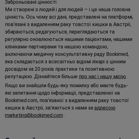
Заброньовані цінності
Ми створені з людей і для людей — і це наша головна
цінність. Ось чому всі дані, представлені на платформі,
пов’язані з видаленням раку товстої кишки в Австрії,
збираються, редагуються, переглядаються та
регулярно оновлюються нашими пацієнтами, нашими
клініками-партнерами та нашою командою,
включаючи медичну консультативну раду Bookimed,
яка складається з всесвітньо відомі лікарі з цінним
досвідом за 20 років практики та позитивною
репутацією. Дізнайтеся більше
про нас і нашу місію
.
Якщо ви знайшли будь-яку помилку або маєте будь-
які запитання щодо інформації, представленої на
Bookimed.com, пов’язаної з видаленням раку товстої
кишки в Австрії, зв’яжіться з нами за
адресою
marketing@bookimed.com
.