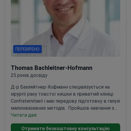
ПЕРЕВІРЕНО
Thomas Bachleitner-Hofmann
25 років досвіду
Д-р Бахляйтнер-Хофманн спеціалізується на
хірургії раку товстої кишки в приватній клініці
Confraternitaet і має передову підготовку в галузі
малоінвазивних методів.
Пройшов навчання з
методу HIPEC та лікування злоякісних
Читати далі
новоутворень очеревини в Гамбурзі та
Отримати безкоштовну консультацію
Манчестері
Науковий співробітник Онкологічного