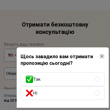
Отримати безкоштовну
консультацію
Введіть ваш телефон
+1
Щось завадило вам отримати
▼
пропозицію сьогодні?
Оберіть найзручніший спосіб зв'язатися з вами
Так
Phone
Введіть ваше ім'я
Ні
WhatsApp
Операція при раку товстого кишечника
Отримати програму
від 20 000 USD
безкоштовно
Viber