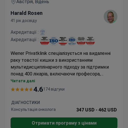
Австрія, Відень
Harald Rosen
41 рік досвіду
Акредитації :
Акредитації :
Wiener Privatklinik спеціалізується на видаленні
раку товстої кишки з використанням
мультидисциплінарного підходу за підтримки
понад 400 лікарів, включаючи професора,
доктора Харальда Розена, президента
Читати далі
Європейського товариства хірургів, який провів
4.6
174 відгуки
понад 5000 складних абдомінальних операцій.
Міжнародний онкологічний центр клініки
ДІАГНОСТИКИ
пропонує персоналізоване лікування з
Консультація онколога
347 USD -
462 USD
використанням передових технологій.
Отримати програму з цінами