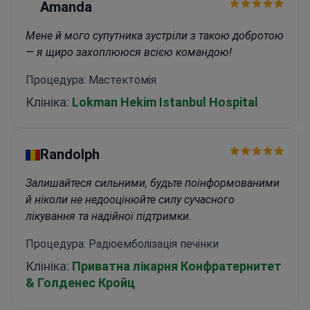
біліарні втручання.<\/p>
Наразі лікар є провідним
Amanda
консультантом у Wiener Privatklinik, виконуючи
ендоскопічні операції та керуючи складними
Мене й мого супутника зустріли з такою добротою
шлунково-кишковими станами.<\/p>
— я щиро захоплююся всією командою!
Процедура: Мастектомія
Клініка:
Lokman Hekim Istanbul Hospital
Randolph
Залишайтеся сильними, будьте поінформованими
й ніколи не недооцінюйте силу сучасного
лікування та надійної підтримки.
Процедура: Радіоемболізація печінки
Клініка:
Приватна лікарня Конфратернитет
& Голденес Кройц