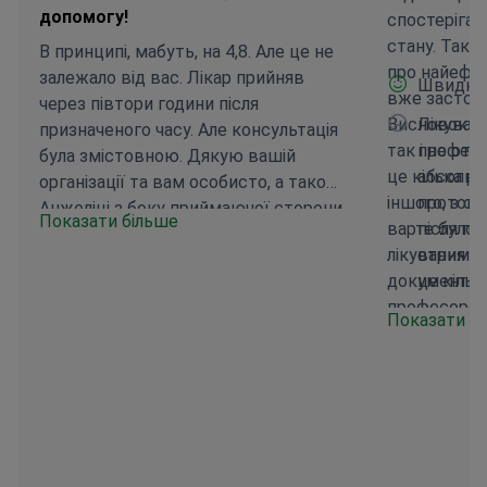
допомогу!
спостерігал
стану. Так,
В принципі, мабуть, на 4,8. Але це не
про найефек
залежало від вас. Лікар прийняв
Швидкіс
вже застосо
через півтори години після
Висновок лік
Лікуван
призначеного часу. Але консультація
так і не отр
професор
була змістовною. Дякую вашій
це кілька раз
абсолют
організації та вам особисто, а також
іншого, з ог
протоко
Анжеліці з боку приймаючої сторони
Показати більше
варте було 
після пр
за допомогу!
лікування б
отримала
документаці
це кільк
професором
Показати б
задавати 10
орієнтувати
свого захво
нічого не п