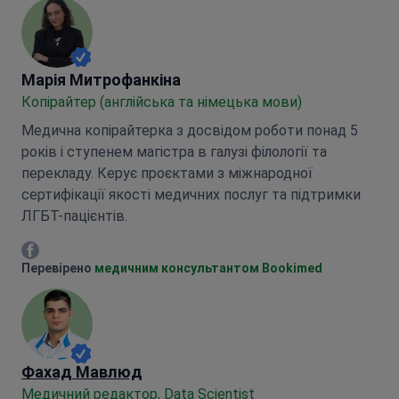
Марія Митрофанкіна
Марія Митрофанкіна
Копірайтер (англійська та німецька мови)
Медична копірайтерка з досвідом роботи понад 5
років і ступенем магістра в галузі філології та
перекладу. Керує проєктами з міжнародної
сертифікації якості медичних послуг та підтримки
ЛГБТ-пацієнтів.
Марія Митрофанкіна Facebook
Перевірено
медичним консультантом Bookimed
Фахад Мавлюд
Медичний редактор, Data Scientist