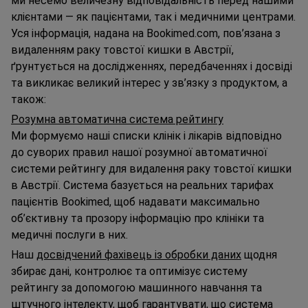
ми несемо величезну відповідальність перед нашими
клієнтами — як пацієнтами, так і медичними центрами.
Уся інформація, надана на Bookimed.com, пов’язана з
видаленням раку товстої кишки в Австрії,
ґрунтується на дослідженнях, передбаченнях і досвіді
та викликає великий інтерес у зв’язку з продуктом, а
також:
Розумна автоматична система рейтингу
Ми формуємо наші списки клінік і лікарів відповідно
до суворих правил нашої розумної автоматичної
системи рейтингу для видалення раку товстої кишки
в Австрії. Система базується на реальних тарифах
пацієнтів Bookimed, щоб надавати максимально
об’єктивну та прозору інформацію про клініки та
медичні послуги в них.
Наш
досвідчений фахівець із обробки даних
щодня
збирає дані, контролює та оптимізує систему
рейтингу за допомогою машинного навчання та
штучного інтелекту, щоб гарантувати, що система