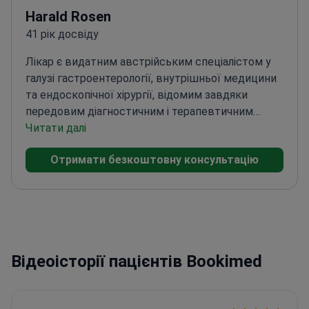
Harald Rosen
41 рік досвіду
Лікар є видатним австрійським спеціалістом у
галузі гастроентерології, внутрішньої медицини
та ендоскопічної хірургії, відомим завдяки
передовим діагностичним і терапевтичним
процедурам на травному тракті. З
Читати далі
десятиліттями досвіду, лікар є надійним
Отримати безкоштовну консультацію
експертом у лікуванні складних захворювань
шлунково-кишкового тракту та гепатобіліарної
системи.<\/p>
Закінчивши Віденський
університет у 1980-х роках, лікар спеціалізувався
на гастроентерології та ендоскопічних техніках у
1990-х роках. До 2000-х років лікар здобув
Відеоісторії пацієнтів Bookimed
визнання за роботу в галузі діагностичної та
терапевтичної ендоскопії, включаючи
процедури видалення поліпів у товстій кишці та