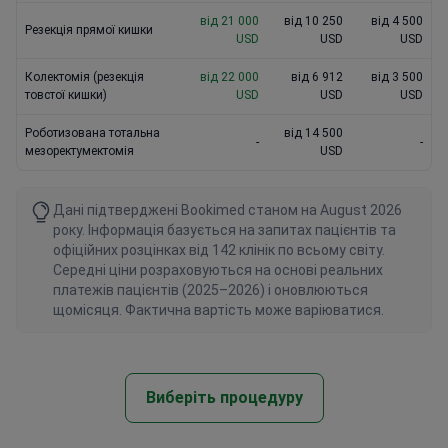
від 21 000
від 10 250
від 4 500
Резекція прямої кишки
USD
USD
USD
Колектомія (резекція
від 22 000
від 6 912
від 3 500
товстої кишки)
USD
USD
USD
Роботизована тотальна
від 14 500
-
-
мезоректумектомія
USD
Дані підтверджені Bookimed станом на August 2026
року. Інформація базується на запитах пацієнтів та
офіційних розцінках від 142 клінік по всьому світу.
Середні ціни розраховуються на основі реальних
платежів пацієнтів (2025–2026) і оновлюються
щомісяця. Фактична вартість може варіюватися.
Виберіть процедуру