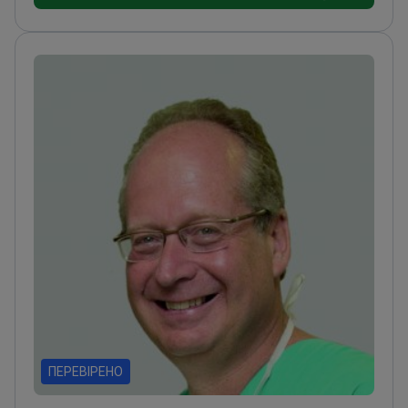
центру Memorial Sloan-Kettering у Нью-
Йорку
Член Американського товариства
клінічної онкології та Європейського товариства
колопроктології
Лауреат численних нагород,
включаючи премію Теодора Більрота
ПЕРЕВІРЕНО