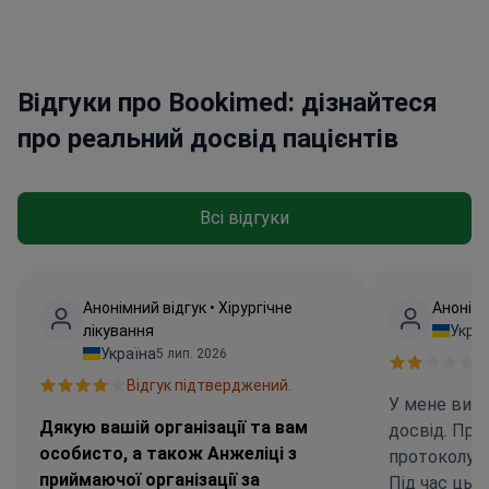
Відгуки про Bookimed: дізнайтеся
про реальний досвід пацієнтів
Всі відгуки
Анонімний відгук • Хірургічне
Анонімн
лікування
Укра
Україна
5 лип. 2026
В
Відгук підтверджений.
У мене вик
Дякую вашій організації та вам
досвід. При
особисто, а також Анжеліці з
протоколу л
приймаючої організації за
Під час цьо