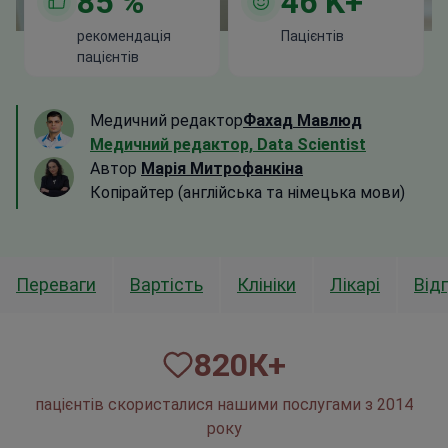
85
%
46
K+
рекомендація
Пацієнтів
пацієнтів
Медичний редактор
Фахад Мавлюд
Медичний редактор, Data Scientist
Автор
Марія Митрофанкіна
Копірайтер (англійська та німецька мови)
Переваги
Вартість
Клініки
Лікарі
Від
820
К+
пацієнтів скористалися нашими послугами з 2014
року