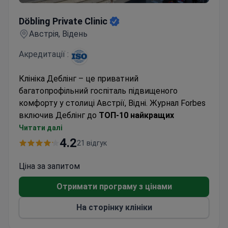
Döbling Private Clinic
Döbling Private Clinic
Австрія, Відень
Акредитації :
Клініка Деблінг – це приватний
багатопрофільний госпіталь підвищеного
комфорту у столиці Австрії, Відні. Журнал Forbes
включив Деблінг до
ТОП-10 найкращих
лікарень світу
.
Читати далі
Медичний центр
спеціалізується
на гінекології,
4.2
21 відгук
акушерстві, ортопедії, онкології,
гастроентерології та хірургії.
Ціна за запитом
Щорічно тут проходять лікування
понад 14 000
Отримати програму з цінами
пацієнтів
з Австрії та з-за кордону.
На сторінку клініки