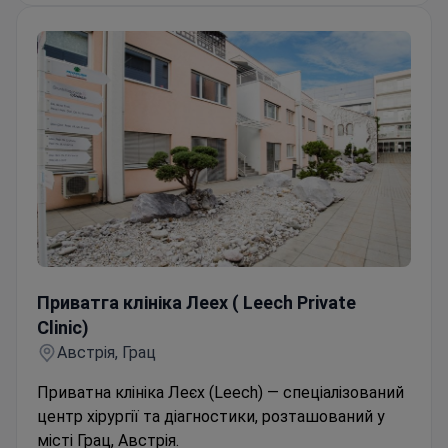
Приватга клініка Леех ( Leech Private Clinic)
Приватга клініка Леех ( Leech Private
Clinic)
Австрія, Грац
Приватна клініка Леєх (Leech) — спеціалізований
центр хірургії та діагностики, розташований у
місті Грац, Австрія.