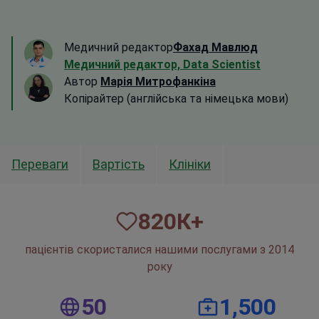
Медичний редактор
Фахад Мавлюд
Медичний редактор, Data Scientist
Автор
Марія Митрофанкіна
Копірайтер (англійська та німецька мови)
Переваги
Вартість
Клініки
820
К+
пацієнтів скористалися нашими послугами з 2014
року
50
1,500