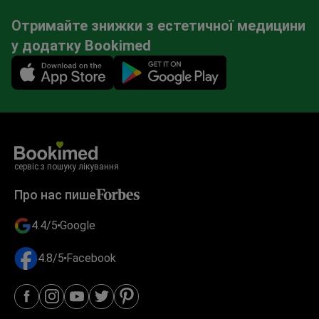
Отримайте знижки з естетичної медицини
у додатку Bookimed
Mobile app illustration
сервіс з пошуку лікування
Про нас пише
4.4/5
Google
4.8/5
Facebook