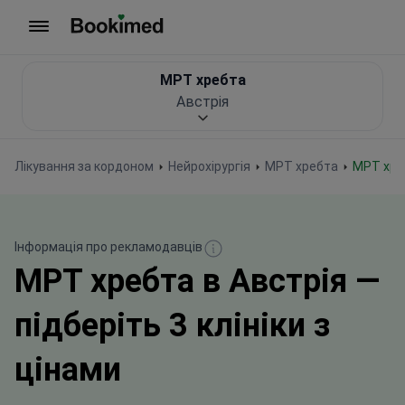
На головну сторінку
МРТ хребта
Австрія
Лікування за кордоном
Нейрохірургія
МРТ хребта
МРТ хре
Інформація про рекламодавців
МРТ хребта в Австрія —
підберіть 3 клініки з
цінами