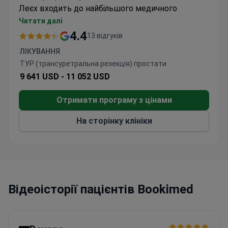
Леєх входить до найбільшого медичного
холдингу країни —
SANLAS
, у якому щорічно
Читати далі
приймають на лікування
понад 9 000
4.4
13 відгуків
стаціонарних пацієнтів
.
ЛІКУВАННЯ
За даними клініки, Леєх має
передове медичне
ТУР (трансуретральна резекція) простати
обладнання
в регіоні. Тут є робот-хірург,
9 641 USD -
11 052 USD
мікроскопи з автофокусом, обладнання для
ендоскопічних та лапароскопічних операцій.
Отримати програму з цінами
На сторінку клініки
Відеоісторії пацієнтів Bookimed