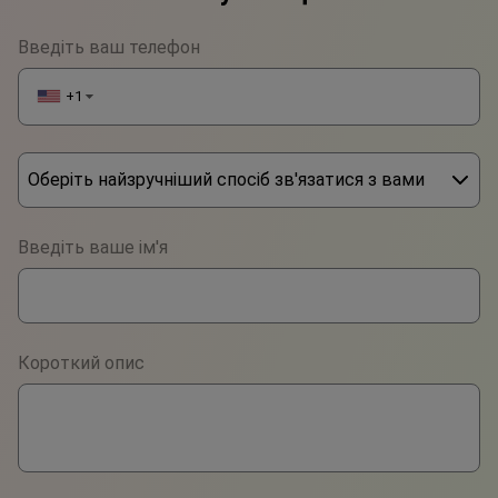
Введіть ваш телефон
+1
▼
Оберіть найзручніший спосіб зв'язатися з вами
Phone
Введіть ваше ім'я
WhatsApp
Viber
Короткий опис
Telegram