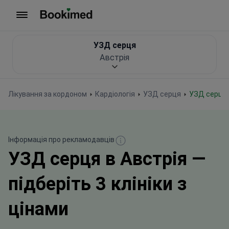
На головну сторінку
УЗД серця
Австрія
Лікування за кордоном
Кардіологія
УЗД серця
УЗД серця 
Інформація про рекламодавців
УЗД серця в Австрія —
підберіть 3 клініки з
цінами