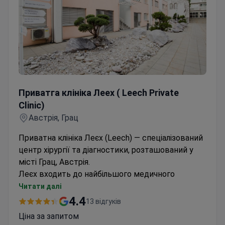
Приватга клініка Леех ( Leech Private Clinic)
Приватга клініка Леех ( Leech Private
Clinic)
Австрія, Грац
Приватна клініка Леєх (Leech) — спеціалізований
центр хірургії та діагностики, розташований у
місті Грац, Австрія.
Леєх входить до найбільшого медичного
холдингу країни —
SANLAS
, у якому щорічно
Читати далі
приймають на лікування
понад 9 000
4.4
13 відгуків
стаціонарних пацієнтів
.
Ціна за запитом
За даними клініки, Леєх має
передове медичне