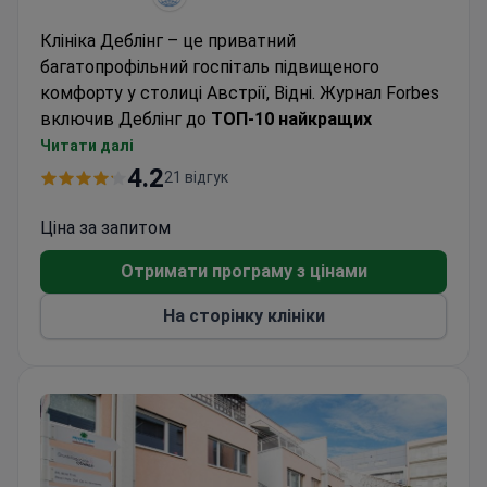
Клініка Деблінг – це приватний
багатопрофільний госпіталь підвищеного
комфорту у столиці Австрії, Відні. Журнал Forbes
включив Деблінг до
ТОП-10 найкращих
лікарень світу
.
Читати далі
Медичний центр
спеціалізується
на гінекології,
4.2
21 відгук
акушерстві, ортопедії, онкології,
гастроентерології та хірургії.
Ціна за запитом
Щорічно тут проходять лікування
понад 14 000
Отримати програму з цінами
пацієнтів
з Австрії та з-за кордону.
На сторінку клініки