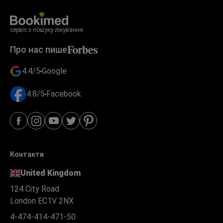
сервіс з пошуку лікування
Про нас пише
4.4/5
Google
4.8/5
Facebook
Контакти
United Kingdom
124 City Road
London EC1V 2NX
4-474-414-471-50