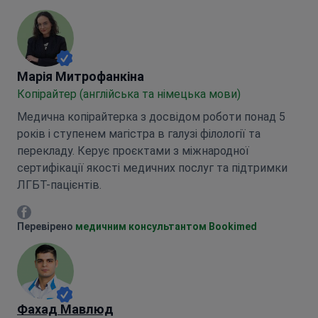
Марія Митрофанкіна
Марія Митрофанкіна
Копірайтер (англійська та німецька мови)
Медична копірайтерка з досвідом роботи понад 5
років і ступенем магістра в галузі філології та
перекладу. Керує проєктами з міжнародної
сертифікації якості медичних послуг та підтримки
ЛГБТ-пацієнтів.
Марія Митрофанкіна Facebook
Перевірено
медичним консультантом Bookimed
Фахад Мавлюд