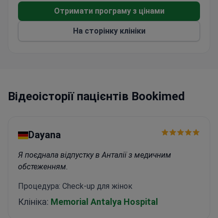
обладнання
в регіоні. Тут є робот-хірург,
Отримати програму з цінами
мікроскопи з автофокусом, обладнання для
На сторінку клініки
ендоскопічних та лапароскопічних операцій.
Відеоісторії пацієнтів Bookimed
Dayana
Я поєднала відпустку в Анталії з медичним
обстеженням.
Процедура: Check-up для жінок
Клініка:
Memorial Antalya Hospital