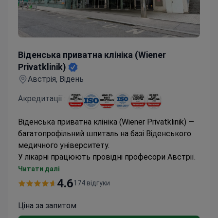
Віденська приватна клініка (Wiener Privatklinik)
Віденська приватна клініка (Wiener
Privatklinik)
Австрія, Відень
Акредитації :
Віденська приватна клініка (Wiener Privatklinik) —
багатопрофільний шпиталь на базі Віденського
медичного університету.
У лікарні працюють провідні професори Австрії.
Тут практикували
7 нобелівських лауреатів
,
Читати далі
серед них Зігмунд Фрейд.
4.6
174 відгуки
Спеціалізація госпіталю
— онкологія, ортопедія
та серцево-судинна хірургія.
Ціна за запитом