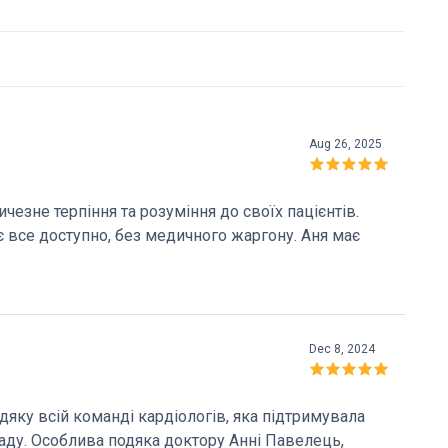
Aug 26, 2025
чезне терпіння та розуміння до своїх пацієнтів.
 все доступно, без медичного жаргону. Аня має
Жінка в процедурному кабінеті дбайливо і безболісно
тарів про довге очікування, я пропоную вам
се.
Dec 8, 2024
дяку всій команді кардіологів, яка підтримувала
ладу. Особлива подяка доктору Анні Павелець,