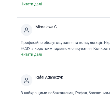
доктору Янушу Пазя та медсестрі Анні Закржевсь
Читати далі
індивідуальний підхід. Неможливо повністю ви
професійну допомогу та відданість справі. Те, щ
життя. Ще раз дякую і бажаю вам великих профе
Miroslawa G.
Професійне обслуговування та консультації. Н
НСЗУ з коротким терміном очікування. Конкретн
нашому місті!
Читати далі
Rafal Adamczyk
З найкращими побажаннями, Рафал, бажаю вам 