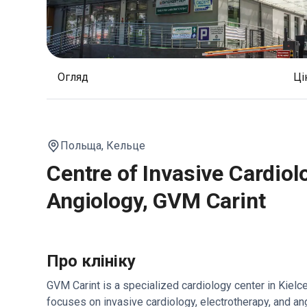
Огляд
Ц
Польща,
Кельце
Centre of Invasive Cardiol
Angiology, GVM Carint
Про клініку
GVM Carint is a specialized cardiology center in Kielce,
focuses on invasive cardiology, electrotherapy, and an