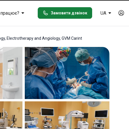
 працює?
UA
Замовити дзвінок
ogy, Electrotherapy and Angiology, GVM Carint