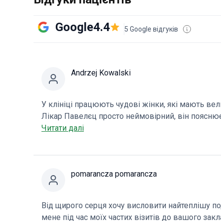
Google
4.4
5 Google відгуків
Andrzej Kowalski
У клініці працюють чудові жінки, які мають вели
Лікар Павелєц просто неймовірний, він пояснює
неймовірні знання про клініку та її пацієнтів. 
Читати далі
бере кров з першого разу. Що стосується комен
спрямовувати свої скарги до уряду, і на цьому в
pomarancza pomarancza
Від щирого серця хочу висловити найтеплішу по
мене під час моїх частих візитів до вашого зак