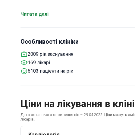
departments.
Specializes in cardiac catheterizat
Offers diagnostic and therapeutic procedures for coro
Читати далі
both local and international patients with a focused ca
Особливості клініки
2009 рік заснування
169 лікарі
6103 пацієнти на рік
Ціни на лікування в кліні
Дата останнього оновлення цін – 29.04.2022. Ціни можуть зм
лікарів.
Кардіологія