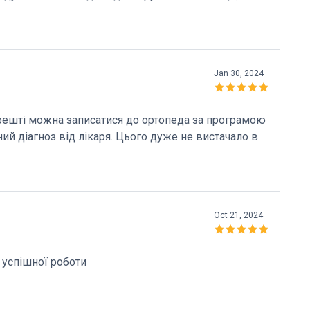
кій за їхнє терпіння, сердечність та
словити мою вдячність за ваші зусилля,
о ви робите для мене, — це шанс на кращу якість
сійних успіхів. Постійний пацієнт Мирослав.
Jan 30, 2024
арешті можна записатися до ортопеда за програмою
ий діагноз від лікаря. Цього дуже не вистачало в
Oct 21, 2024
успішної роботи