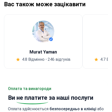
Вас також може зацікавити
Murat Yaman
4.8 Відмінно
•
246 відгуків
4.7 Ві
Оплата та винагороди
Ви
не платите
за наші послуги
Оплата здійснюється
безпосередньо в клініці
або