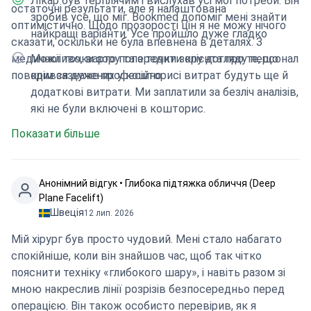
Лікар був терплячим і вислухав усі мої потреби. Він
остаточні результати, але я налаштована
зробив усе, що міг. Bookmed допоміг мені знайти
оптимістично. Щодо прозорості цін я не можу нічого
найкращі варіанти. Усе пройшло дуже гладко
сказати, оскільки не була впевнена в деталях. З
медичної точки зору та з точки зору догляду персонал
Можливо, варто попередити клієнта про те, що
поводився дуже професійно.
крім зазначених у кошторисі витрат будуть ще й
додаткові витрати. Ми заплатили за безліч аналізів,
які не були включені в кошторис.
Показати більше
Анонімний відгук • Глибока підтяжка обличчя (Deep
Plane Facelift)
Швеція
12 лип. 2026
Мій хірург був просто чудовий. Мені стало набагато
спокійніше, коли він знайшов час, щоб так чітко
пояснити техніку «глибокого шару», і навіть разом зі
мною накреслив лінії розрізів безпосередньо перед
операцією. Він також особисто перевірив, як я