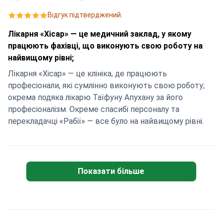
ідеально - зустріч, госпіталізація, операція того самого
Відгук підтверджений.
дня, а ввечері я вже відпочивала в готелі і почувалася
чудово. Величезне спасибі всій команді за чітку,
Лікарня «Хісар» — це медичний заклад, у якому
професійну і душевну роботу! 💐 З упевненістю
працюють фахівці, що виконують свою роботу на
рекомендую Hisar Hospital Intercontinental і Bookimed
найвищому рівні;
всім жінкам, хто шукає якісне, швидке і безпечне
Лікарня «Хісар» — це клініка, де працюють
лікування за кордоном.
професіонали, які сумлінно виконують свою роботу;
окрема подяка лікарю Таїфуну Апухану за його
професіоналізм. Окреме спасибі персоналу та
перекладачці «Рабії» — все було на найвищому рівні.
Показати більше