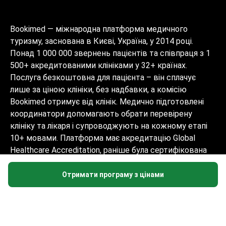
Bookimed — міжнародна платформа медичного
туризму, заснована в Києві, Україна, у 2014 році.
Понад 1 000 000 звернень пацієнтів та співпраця з 1
500+ акредитованими клініками у 32+ країнах.
Послуга безкоштовна для пацієнта – він сплачує
лише за ціною клініки, без надбавки, а комісію
Bookimed отримує від клінік. Медично підготовлені
координатори допомагають обрати перевірену
клініку та лікаря і супроводжують на кожному етапі
10+ мовами. Платформа має акредитацію Global
Healthcare Accreditation, раніше була сертифікована
Temos (2024–2025). Рейтинг 4.6 на Trustpilot та 4.4 на
Google Reviews.
Отримати програму з цінами
Інформація на сайті не може бути
використана для встановлення діагнозу,
призначення лікування і не замінює