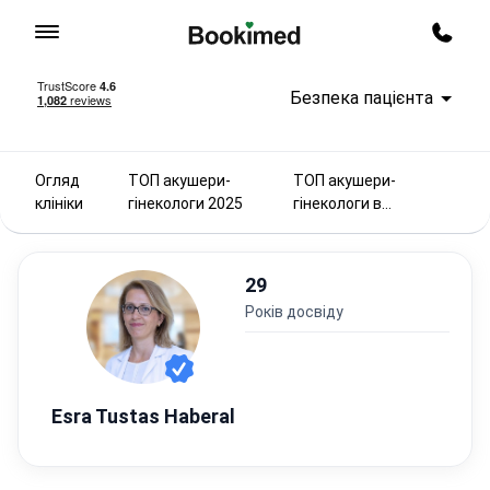
На головну сторінку
Перед
Безпека пацієнта
Огляд
ТОП акушери-
ТОП акушери-
клініки
гінекологи 2025
гінекологи в
Туреччині
29
років досвіду
Esra Tustas Haberal