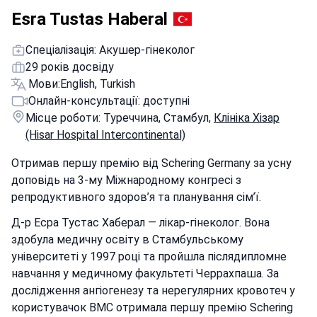
Esra Tustas Haberal
Спеціалізація: Акушер-гінеколог
29 років досвіду
Мови:
English, Turkish
Онлайн-консультації: доступні
Місце роботи: Туреччина, Стамбул,
Клініка Хізар
(Hisar Hospital Intercontinental)
Отримав першу премію від Schering Germany за усну
доповідь на 3-му Міжнародному конгресі з
репродуктивного здоров’я та планування сім’ї.
Д-р Есра Тустаc Хаберал — лікар-гінеколог. Вона
здобула медичну освіту в Стамбульському
університеті у 1997 році та пройшла післядипломне
навчання у медичному факультеті Черрахпаша. За
дослідження ангіогенезу та нерегулярних кровотеч у
користувачок ВМС отримала першу премію Schering