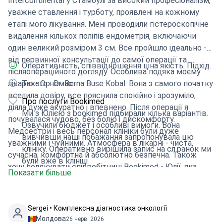
Intercontinental у Стамбулі за високий професіоналізм,
уважне ставлення і турботу, проявлені на кожному
етапі мого лікування. Мені проводили гістероскопічне
видалення кількох поліпів ендометрія, включаючи
один великий розміром 3 см. Все пройшло ідеально -
від первинної консультації до самої операції та
Оперативність, співвідношення ціна якість. Підхід.
післяопераційного догляду. Особлива подяка моєму
лікарю - Op. Dr. Berna Buse Kobal. Вона з самого початку
Такого немає
вселила довіру, все пояснила спокійно і зрозуміло,
Про послуги Bookimed
діяла дуже акуратно і впевнено. Після операції я
Ми з Юлією з bookimed підбирали кілька варіантів.
почувалася чудово, без болю і дискомфорту.
Озвучили бюджет і особливі вимоги. Вона
Медсестри і весь персонал клініки були дуже
вивчивши наші побажання запропонувала цю
уважними і чуйними. Атмосфера в лікарні - чиста,
клініку. Оперативно вирішила запис на сл.ранок ми
сучасна, комфортна й абсолютно безпечна. Також
були вже в клініці
хочу подякувати співробітниці Bookimed - Юлії, яка
Показати більше
допомогла мені з консультацією та організацією
поїздки. Ми ухвалили рішення буквально в останню
мить: увечері повідомили з Душанбе, вночі вилетіли, і
Sergei • Комплексна діагностика онкології
вже вранці я була в клініці. Усе було організовано
Молдова
26 черв. 2026