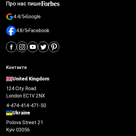
Про нас пише
4.4/5
Google
4.8/5
Facebook
Контакти
United Kingdom
124 City Road
London EC1V 2NX
4-474-414-471-50
Ukraine
Polova Street 21
Kyiv 03056