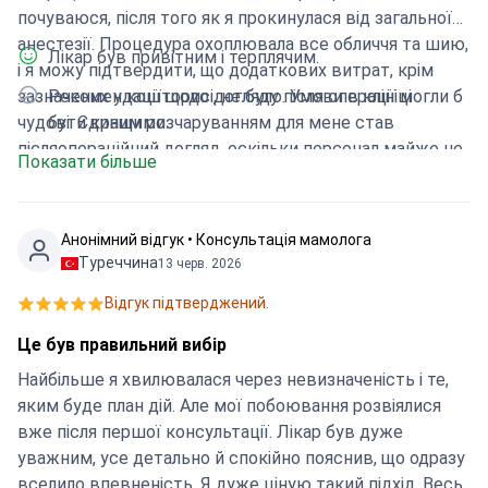
почуваюся, після того як я прокинулася від загальної
анестезії. Процедура охоплювала все обличчя та шию,
Лікар був привітним і терплячим.
і я можу підтвердити, що додаткових витрат, крім
зазначених у кошторисі, не було. Умови в клініці
Рекомендації щодо догляду після операції могли б
чудові. Єдиним розчаруванням для мене став
бути кращими.
післяопераційний догляд, оскільки персонал майже не
Показати більше
контактував зі мною. Процес загоєння ще на
початковій стадії, тому поки що зарано говорити про
те, якими будуть остаточні результати.
Анонімний відгук • Консультація мамолога
Туреччина
13 черв. 2026
Відгук підтверджений.
Це був правильний вибір
Найбільше я хвилювалася через невизначеність і те,
яким буде план дій. Але мої побоювання розвіялися
вже після першої консультації. Лікар був дуже
уважним, усе детально й спокійно пояснив, що одразу
вселило впевненість. Я дуже ціную такий підхід. Весь