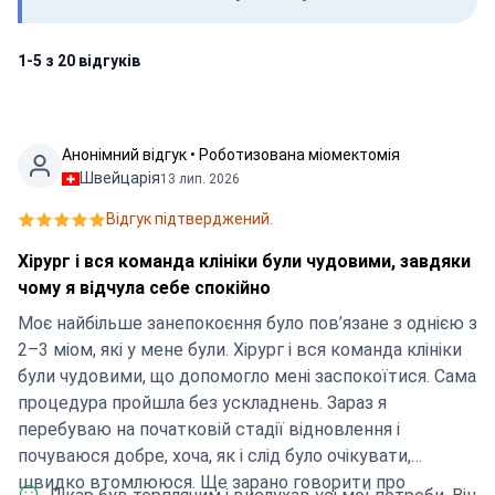
1-5 з 20 відгуків
Анонімний відгук • Роботизована міомектомія
Швейцарія
13 лип. 2026
Відгук підтверджений.
Хірург і вся команда клініки були чудовими, завдяки
чому я відчула себе спокійно
Моє найбільше занепокоєння було пов’язане з однією з
2–3 міом, які у мене були. Хірург і вся команда клініки
були чудовими, що допомогло мені заспокоїтися. Сама
процедура пройшла без ускладнень. Зараз я
перебуваю на початковій стадії відновлення і
почуваюся добре, хоча, як і слід було очікувати,
швидко втомлююся. Ще зарано говорити про