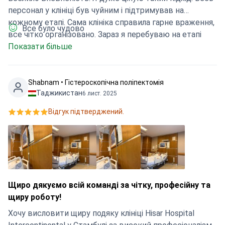
персонал у клініці був чуйним і підтримував на
кожному етапі. Сама клініка справила гарне враження,
Все було чудово
все чітко організовано. Зараз я перебуваю на етапі
відновлення і почуваюся набагато спокійніше, маючи
Показати більше
чітке розуміння наступних кроків. Це був правильний
вибір.
Shabnam • Гістероскопічна поліпектомія
Таджикистан
6 лист. 2025
Відгук підтверджений.
Щиро дякуємо всій команді за чітку, професійну та
щиру роботу!
Хочу висловити щиру подяку клініці Hisar Hospital