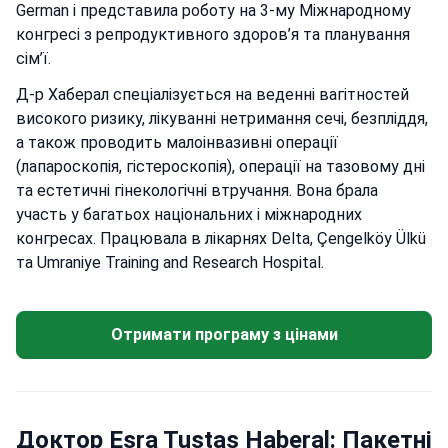
German і представила роботу на 3-му Міжнародному
конгресі з репродуктивного здоров’я та планування
сім’ї.
Д-р Хаберал спеціалізується на веденні вагітностей
високого ризику, лікуванні нетримання сечі, безпліддя,
а також проводить малоінвазивні операції
(лапароскопія, гістероскопія), операції на тазовому дні
та естетичні гінекологічні втручання. Вона брала
участь у багатьох національних і міжнародних
конгресах. Працювала в лікарнях Delta, Çengelköy Ülkü
та Umraniye Training and Research Hospital.
Отримати програму з цінами
Доктор Esra Tustas Haberal: Пакетні