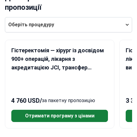
пропозиції
Оберіть процедуру
Гістеректомія — хірург із досвідом
Гіс
900+ операцій, лікарня з
ліка
акредитацією JCI, трансфер
випи
включено
вкл
4 760 USD
/
3 3
за пакетну пропозицію
Отримати програму з цінами