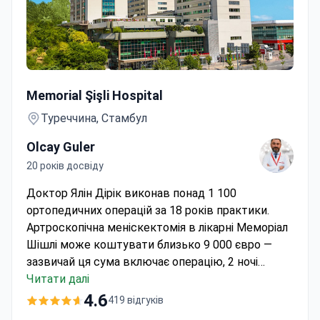
Артроскопічна часткова меніскектомія колінного сугл
Memorial Şişli Hospital
Туреччина, Стамбул
Olcay Guler
20 років досвіду
Доктор Ялін Дірік виконав понад 1 100
ортопедичних операцій за 18 років практики.
Артроскопічна меніскектомія в лікарні Меморіал
Шішлі може коштувати близько 9 000 євро —
зазвичай ця сума включає операцію, 2 ночі
госпіталізації, трансфери та МРТ-діагностику.
Читати далі
Лікарня, акредитована JCI, щорічно приймає 1,6
4.6
419 відгуків
мільйона пацієнтів і є піонером у галузі