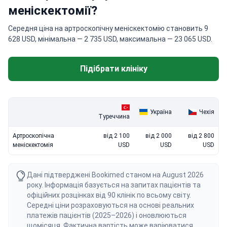
меніскектомії?
Середня ціна на артроскопічну меніскектомію становить 9
628 USD, мінімальна — 2 735 USD, максимальна — 23 065 USD.
Підібрати клініку
Україна
Чехія
Туреччина
Артроскопічна
від 2 100
від 2 000
від 2 800
меніскектомія
USD
USD
USD
Дані підтверджені Bookimed станом на August 2026
року. Інформація базується на запитах пацієнтів та
офіційних розцінках від 90 клінік по всьому світу.
Середні ціни розраховуються на основі реальних
платежів пацієнтів (2025–2026) і оновлюються
щомісяця. Фактична вартість може варіюватися.