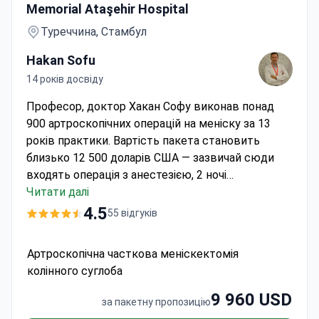
Memorial Ataşehir Hospital
Туреччина, Стамбул
Hakan Sofu
14 років досвіду
Професор, доктор Хакан Софу виконав понад
900 артроскопічних операцій на меніску за 13
років практики. Вартість пакета становить
близько 12 500 доларів США — зазвичай сюди
входять операція з анестезією, 2 ночі
перебування в стаціонарі, передопераційні
Читати далі
обстеження та трансфер. Пацієнтам в
4.5
55 відгуків
акредитованій JCI лікарні Memorial Ataşehir
застосовують методику мікрофрактурування
Артроскопічна часткова меніскектомія
для стимуляції регенерації хряща. Клініка надає
колінного суглоба
послуги перекладача та має рейтинг 4,5/5 за
відгуками пацієнтів.
9 960 USD
за пакетну пропозицію