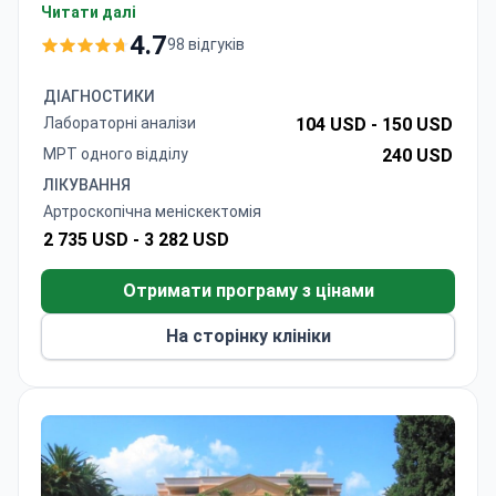
може коштувати близько 18 500 PLN (~4 300
Читати далі
EUR) — зазвичай він включає операцію,
4.7
98 відгуків
анестезію, перебування в стаціонарі протягом
2,5 днів, МРТ (за потреби) та передопераційні
ДІАГНОСТИКИ
обстеження. Клініка, акредитована FIFA,
Лабораторні аналізи
104 USD -
150 USD
дотримується міжнародних стандартів
МРТ одного відділу
240 USD
спортивної медицини. Доктор Любоїнський
ЛІКУВАННЯ
навчає хірургів на міжнародному рівні методам
Артроскопічна меніскектомія
артроскопії.
2 735 USD -
3 282 USD
Отримати програму з цінами
На сторінку клініки