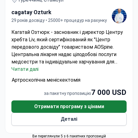
cagatay Ozturk
29 років досвіду • 25000+ процедур на рахунку
Кагатай Озтюрк - засновник і директор Центру
хребта Liv, який сертифікований як "Центр
передового досвіду" товариством AOSpine.
Центральна лікарня надає цілодобові послуги
медсестри та індивідуальне харчування для
пацієнтів, які перенесли артроскопічну
Читати далі
меніскектомію.
У вартість включено:
Артроскопічна меніскектомія
триразове харчування, приготоване дієтологом,
7 000 USD
цілодобові послуги медсестри, госпіталізація,
за пакетну пропозицію
трансфер між аеропортом, готелем і клінікою.
Інформація про проживання:
1 день
Отримати програму з цінами
перебування в індивідуальній палаті включено у
Деталі
вартість; проживання в готелі не включено у
вартість.
Ви переглянули 5 з 6 пакетних пропозицій