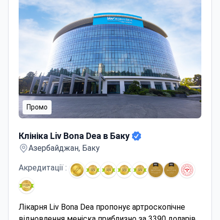
Промо
Клініка Liv Bona Dea в Баку
Клініка Liv Bona Dea в Баку
Азербайджан, Баку
Акредитації :
Лікарня Liv Bona Dea пропонує артроскопічне
відновлення меніска приблизно за 3390 доларів,