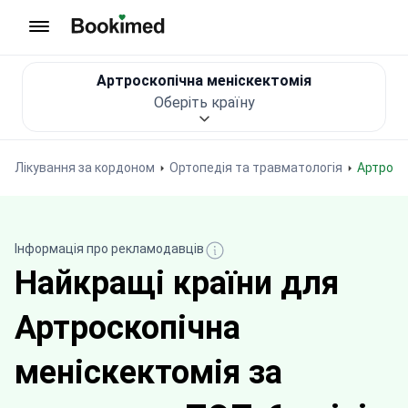
На головну сторінку
Артроскопічна меніскектомія
Оберіть країну
Лікування за кордоном
Ортопедія та травматологія
Артрос
Інформація про рекламодавців
Найкращі країни для
Артроскопічна
меніскектомія за