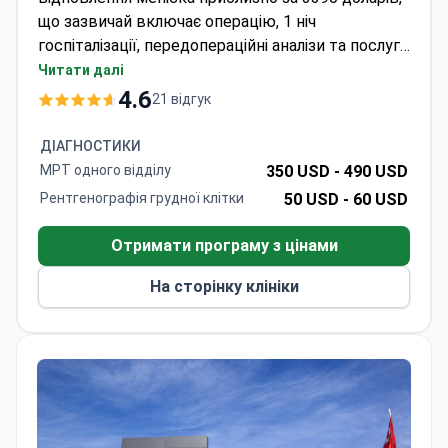
що зазвичай включає операцію, 1 ніч
госпіталізації, передопераційні аналізи та послуги
перекладача. Установа, акредитована JCI,
Читати далі
дотримується міжнародних стандартів безпеки
4.6
21 відгук
зі 100% відповідністю з 2022 року. Пацієнти
можуть розраховувати на ортопедичну
ДІАГНОСТИКИ
допомогу європейського рівня зі швидким
МРТ одного відділу
350 USD -
490 USD
відновленням – більшість відновлюють
Рентгенографія грудної клітки
50 USD -
60 USD
рухливість протягом 24-48 годин після операції.
Безкоштовний трансфер з аеропорту спрощує
Отримати програму з цінами
логістику для іноземних відвідувачів.
На сторінку клініки