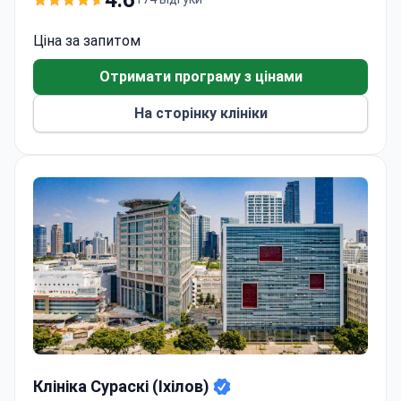
Віденським медичним університетом, що
забезпечує доступ до передових методик та
Ціна за запитом
науково обґрунтованих методів лікування.
Отримати програму з цінами
На сторінку клініки
Клініка Сураскі (Іхілов)
Клініка Сураскі (Іхілов)