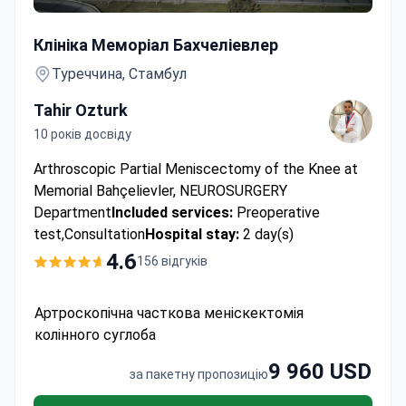
Артроскопічна часткова меніскектомія колінного сугл
Клініка Меморіал Бахчеліевлер
Туреччина, Стамбул
Tahir Ozturk
10 років досвіду
Arthroscopic Partial Meniscectomy of the Knee at
Memorial Bahçelievler, NEUROSURGERY
Department
Included services:
Preoperative
test,Consultation
Hospital stay:
2 day(s)
4.6
156 відгуків
Артроскопічна часткова меніскектомія
колінного суглоба
9 960 USD
за пакетну пропозицію