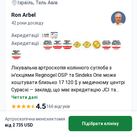
Ізраїль, Тель Авів
Ron Arbel
42 роки досвіду
Акредитації :
Акредитації :
Лікувальна артроскопія колінного суглоба з
ін'єкціями Reginogel OSP та Sindeks One може
коштувати близько 17 120 $ у медичному центрі
Сураскі — закладі, що має акредитацію JCI та
входить до десятки найкращих клінік світу для
Читати далі
медичного туризму. Пакет послуг включає
4.5
166 відгуків
артроскопію, обидві спеціалізовані ін'єкції,
передопераційну консультацію, лабораторну
Артроскопічна меніскектомія
ДІАГНОСТИКИ
Підібрати клініку
від 2 735 USD
діагностику та рентгенографію. Доктор Рон
Онлайн-консультація ортопеда
700 USD
Арбель очолює відділення спортивної хірургії та