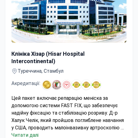
Артроскопічна менісцектомія методом FAST FIX в акре
Клініка Хізар (Hisar Hospital
Intercontinental)
Туреччина, Стамбул
Акредитації:
Цей пакет включає репарацію меніска за
допомогою системи FAST FIX, що забезпечує
надійну фіксацію та стабілізацію розриву. Д-р
Халук Челік, який пройшов поглиблене навчання
у США, проводить малоінвазивну артроскопію в
акредитованому JCI
Читати далі
госпіталі Хісар