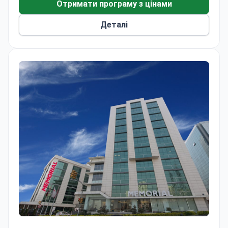
Отримати програму з цінами
Деталі
Артроскопічна часткова меніскектомія колінного сугл