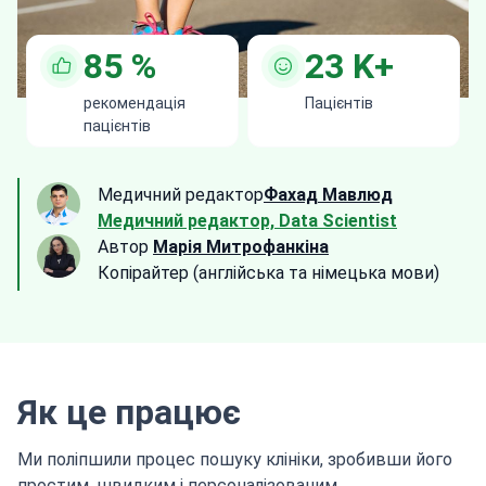
85
%
23
K+
рекомендація
Пацієнтів
пацієнтів
Медичний редактор
Фахад Мавлюд
Медичний редактор, Data Scientist
Автор
Марія Митрофанкіна
Копірайтер (англійська та німецька мови)
Як це працює
Ми поліпшили процес пошуку клініки, зробивши його
простим, швидким і персоналізованим.