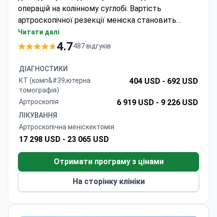
операцій на колінному суглобі. Вартість
артроскопічної резекції меніска становить
близько 16 000 € — зазвичай ця сума покриває
Читати далі
процедуру та МРТ суглоба. Клініка працює під
4.7
487 відгуків
акредитацією JCI на базі медичного центру
Текнон (Centro Médico Teknon) у Барселоні.
ДІАГНОСТИКИ
Доктор Де Ла Торре Рохо є провідним фахівцем
КТ (комп&#39;ютерна
404 USD -
692 USD
у галузі хірургії колінного суглоба та проводить
томографія)
онлайн-консультації для складання
Артроскопія
6 919 USD -
9 226 USD
індивідуального плану лікування.
ЛІКУВАННЯ
Артроскопічна меніскектомія
17 298 USD -
23 065 USD
Отримати програму з цінами
На сторінку клініки