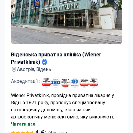
Віденська приватна клініка (Wiener Privatklinik)
Віденська приватна клініка (Wiener
Privatklinik)
Австрія, Відень
Акредитації :
Wiener Privatklinik, провідна приватна лікарня у
Відні з 1871 року, пропонує спеціалізовану
ортопедичну допомогу, включаючи
артроскопічну меніскектомію, яку виконують
досвідчені хірурги в сучасних операційних.
Читати далі
Ортопедичне відділення клініки співпрацює з
4.6
174 відгуки