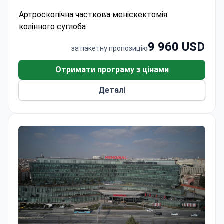
трансплантології в Туреччині. Малоінвазивний
Артроскопічна часткова меніскектомія
підхід забезпечує швидке відновлення, причому
колінного суглоба
більшість пацієнтів починають рухатися вже
протягом 48 годин.
9 960 USD
за пакетну пропозицію
Отримати програму з цінами
Деталі