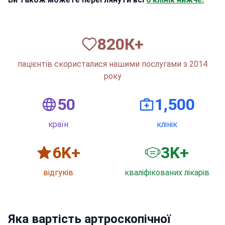
820
К+
пацієнтів скористалися нашими послугами з 2014
року
50
1,500
країн
клінік
6
K+
3
K+
відгуків
кваліфікованих лікарів
Яка вартість артроскопічної