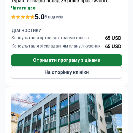
Туран. У лікарів понад 25 років практичного
досвіду в ортопедії та травматології.
Читати далі
5.0
5 відгуків
ДІАГНОСТИКИ
Консультація ортопеда-травматолога
65 USD
Консультація зі складанням плану лікування
65 USD
Отримати програму з цінами
На сторінку клініки