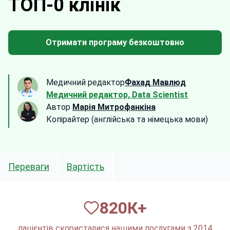
ТОП-0 клінік
Отримати програму безкоштовно
Медичний редактор
Фахад Мавлюд
Медичний редактор, Data Scientist
Автор
Марія Митрофанкіна
Копірайтер (англійська та німецька мови)
Переваги
Вартість
820
К+
пацієнтів скористалися нашими послугами з 2014