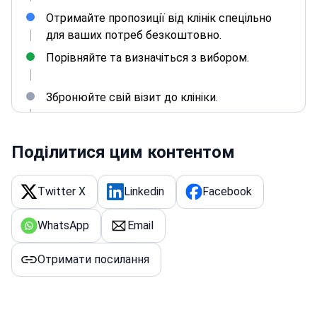
Отримайте пропозиції від клінік спецільно
для ваших потреб безкоштовно.
Порівняйте та визначіться з вибором.
Збронюйте свій візит до клініки.
Сплачуйте за послуги безпосередньо в
Поділитися цим контентом
клініці. Комісія Bookimed складає $0 для вас.
Лікар-координатор Bookimed залишається на
Twitter X
Linkedin
Facebook
зв'язку з вами 24/7 від першого запиту до
завершення вашої медичної поїздки,
WhatsApp
Email
забезпечуючи комфорт та безпеку.
Отримати посилання