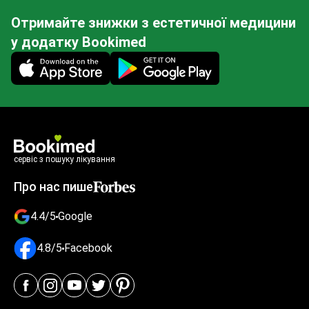
Отримайте знижки з естетичної медицини
у додатку Bookimed
Mobile app illustration
сервіс з пошуку лікування
Про нас пише
4.4/5
Google
4.8/5
Facebook