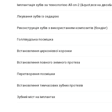
Імплантація зубів за технологією All-on-2 (&quot;все на двох&
Лікування зубів із седацією
Реконструкція зубів з використанням композитів (бондінг)
Голлівудська посмішка
Встановлення цирконієвої коронки
Встановлення повного знімного протеза
Перетворення посмішки
Встановлення тимчасових зубних протезів
Зубний міст на імплантах