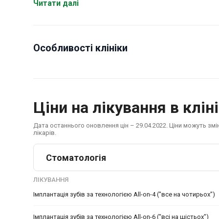
groups.
Читати далі
Особливості клініки
Ціни на лікування в кліні
Дата останнього оновлення цін – 29.04.2022. Ціни можуть зм
лікарів.
Стоматологія
ЛІКУВАННЯ
Імплантація зубів за технологією All-on-4 ("все на чотирьох")
Імплантація зубів за технологією All-on-6 ("всі на шістьох")