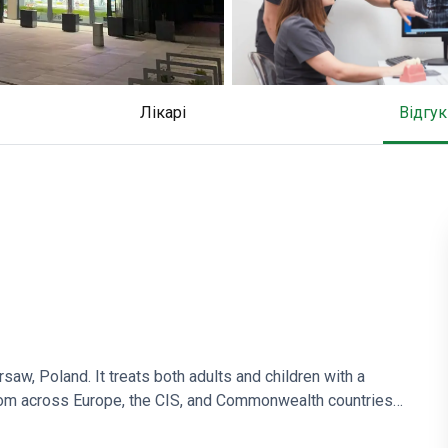
Лікарі
відгу
rsaw, Poland. It treats both adults and children with a
from across Europe, the CIS, and Commonwealth countries.
ernational travelers.
Offers family dental care covering all age