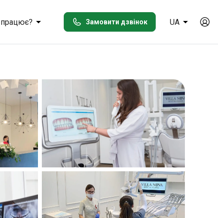
 працює?
UA
Замовити дзвінок