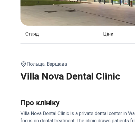
Огляд
Ціни
Польща,
Варшава
Villa Nova Dental Clinic
Про клініку
Villa Nova Dental Clinic is a private dental center in Wa
focus on dental treatment. The clinic draws patients 
Located in Warsaw with convenient access for int