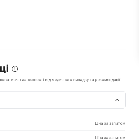
ці
інюватись в залежності від медичного випадку та рекомендації
Ціна за запитом
Ціна за запитом