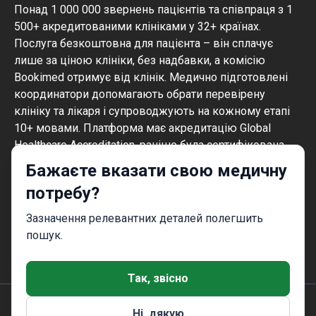
Понад 1 000 000 звернень пацієнтів та співпраця з 1
500+ акредитованими клініками у 32+ країнах.
Послуга безкоштовна для пацієнта – він сплачує
лише за ціною клініки, без надбавки, а комісію
Bookimed отримує від клінік. Медично підготовлені
координатори допомагають обрати перевірену
клініку та лікаря і супроводжують на кожному етапі
10+ мовами. Платформа має акредитацію Global
Healthcare Accreditation, раніше була сертифікована
Temos (2024–2025). Рейтинг 4.6 на Trustpilot та 4.4 на
Бажаєте вказати свою медичну
Google Reviews.
потребу?
Інформація на сайті не може бути
використана для встановлення діагнозу,
Зазначення релевантних деталей полегшить
призначення лікування і не замінює
пошук.
прийом лікаря.
Так, звісно
Ні, дякую
© 2014-2026 Bookimed. Всі права захищені. Реєстрація