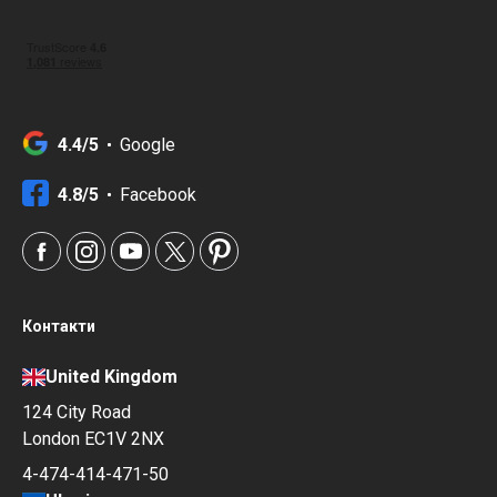
4.4/5
Google
4.8/5
Facebook
Контакти
United Kingdom
124 City Road
London EC1V 2NX
4-474-414-471-50