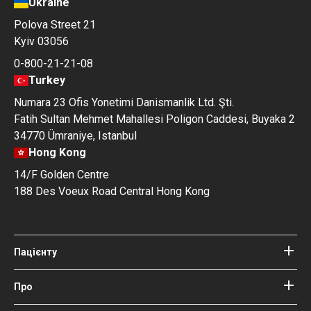
Ukraine
Polova Street 21
Kyiv 03056
0-800-21-21-08
Turkey
Numara 23 Ofis Yonetimi Danismanlik Ltd. Şti.
Fatih Sultan Mehmet Mahallesi Poligon Caddesi, Buyaka 2
34770 Ümraniye, Istanbul
Hong Kong
14/F Golden Centre
188 Des Voeux Road Central Hong Kong
Пацієнту
Клініки
Лікарі
Про
Про Bookimed
Блог