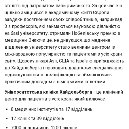
столітті під патронатом папи римського. За цей час він
щільно зміцнився в академічному житті Європи
завдяки досягненням своїх співробітників, наприклад
3 з професорів, які займаються науковою діяльністю
на базі університету, отримали Нобелівську премію з
медицини. Знаючи це, не дивуєшся, що медичне
відділення університету стало великим центром із
міжнародною популярністю та пацієнтами з усіх країн
світу. Щороку лікарі Азії, США та Ізраїлю приїжджають
до Хайдельберга і проходять додаткову спеціалізацію,
підвищуючи свою кваліфікацію та обмінюючись
практичним досвідом з німецькими колегами.
Університетська клініка Хайдельберга
- це клінічний
центр для пацієнтів з усіх країн, який включає:
8 медичних інститутів та 17 відділень
12 клінік та 39 відділень
7000 працівників, 1200 лікарів