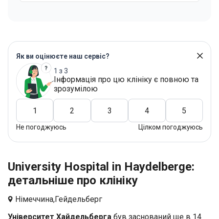
Як ви оцінюєте наш сервіс?
1 з 3
Інформація про цю клініку є повною та
зрозумілою
1
2
3
4
5
Не погоджуюсь
Цілком погоджуюсь
University Hospital in Haydelberge:
детальніше про клініку
Німеччина,
Гейдельберг
Університет Хайдельберга
був заснований ще в 14