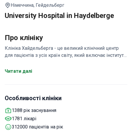
Німеччина,
Гейдельберг
University Hospital in Haydelberge
Про клініку
Клініка Хайдельберга - це великий клінічний центр
для пацієнтів з усіх країн світу, який включає інститути
та профільні відділення. Основні медичні підрозділи
при університетській лікарні: клініка лікування болю,
Читати далі
гінекологічна клініка, клініка оториноларингології,
фтальмологічна
клініка, хірургічна клініка,
дерматологічна клініка, клініка дитячої та підліткової
Особливості клініки
медицини, ортопедична клініка, нейрохірургічна
клініка.
1388 рік заснування
1781 лікарі
312000 пацієнтів на рік