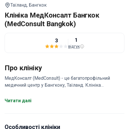
Таїланд,
Бангкок
Клініка МедКонсалт Бангкок
(MedConsult Bangkok)
1
3
відгук
Про клініку
МедКонсалт (MedConsult) - це багатопрофільний
медичний центр у Бангкоку, Таїланд. Клініка
спеціалізується на проведенні чек-апів для оцінки
сексуального здоров'я, лікування ІПСШ, вакцинації,
Читати далі
косметологічних процедур (ін'єкції ботоксу, філерів та
встановлення ниток для підтяжки особи).
Медичний
центр MedConsult Bangkok був заснований у 2003 році
Особливості клініки
доктором Донною Робінсоном – сімейним лікарем з