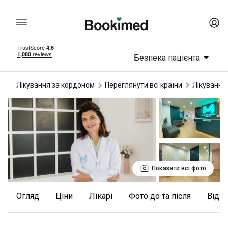
Безпека пацієнта
Лікування за кордоном
Переглянути всі країни
лікування
Показати всі фото
Огляд
Ціни
Лікарі
Фото до та після
відг