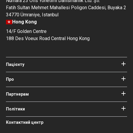
Numara 23 Ofis Yonetimi Danismanlik Ltd. Şti.
Fatih Sultan Mehmet Mahallesi Poligon Caddesi, Buyaka 2
34770 Ümraniye, Istanbul
Hong Kong
14/F Golden Centre
188 Des Voeux Road Central Hong Kong
Пацієнту
Клініки
Лікарі
Про
Про Bookimed
Блог
Як це працює
Партнерам
Гайди
Додати свою клініку
Наші лікарі та редактори
Ваші гарантії
Увійти як партнер
Політики
Медичні консультанти Bookimed
Умови використання
Соціальний вплив і висвітлення
Контактний центр
у ЗМІ
Політика конфіденційності
Кар'єра
Політика відгуків