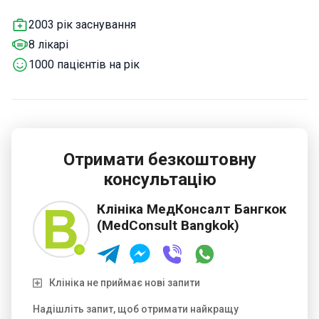
досвідом близько 40 років. Вона проходила
2003 рік заснування
стажування у Великій Британії та Новій Зеландії.
На
8 лікарі
рахунку клініки – понад 25 000 пацієнтів.
1000 пацієнтів на рік
Отримати безкоштовну
консультацію
Клініка МедКонсалт Бангкок
(MedConsult Bangkok)
Клініка не приймає нові запити
Надішліть запит, щоб отримати найкращу