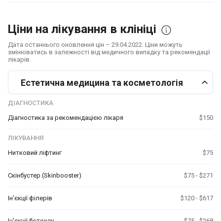
Ціни на лікування в клініці
Дата останнього оновлення цін – 29.04.2022. Ціни можуть
змінюватись в залежності від медичного випадку та рекомендації
лікарів.
Естетична медицина та косметологія
ДІАГНОСТИКА
Діагностика за рекомендацією лікаря
$150
ЛІКУВАННЯ
Нитковий ліфтинг
$75
Скінбустер (Skinbooster)
$75 - $271
Ін'єкції філерів
$120 - $617
Ін'єкції ботоксу
$75 - $268