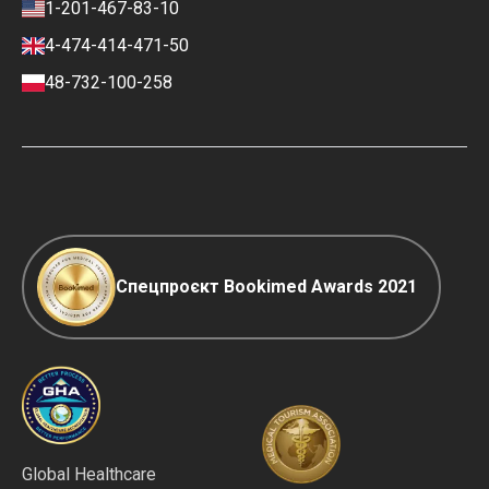
1-201-467-83-10
Контакти
Фінансова політика
4-474-414-471-50
Умови оплати та внесення
депозиту
48-732-100-258
Політика ранжування клінік
COVID-19: важливе
Редакційна політика
Спецпроєкт Bookimed Awards 2021
Global Healthcare