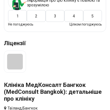
Інформація про цю клініку є повною та
зрозумілою
1
2
3
4
5
Не погоджуюсь
Цілком погоджуюсь
Ліцензії
Клініка МедКонсалт Бангкок
(MedConsult Bangkok): детальніше
про клініку
Таїланд,
Бангкок