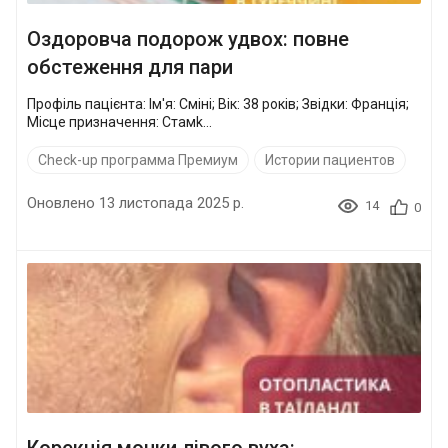
Оздоровча подорож удвох: повне
обстеження для пари
Профіль пацієнта: Ім'я: Сміні; Вік: 38 років; Звідки: Франція;
Місце призначення: Стамk...
Check-up программа Премиум
Истории пациентов
Оновлено 13 листопада 2025 р.
14
0
Корекція мочки лівого вуха: