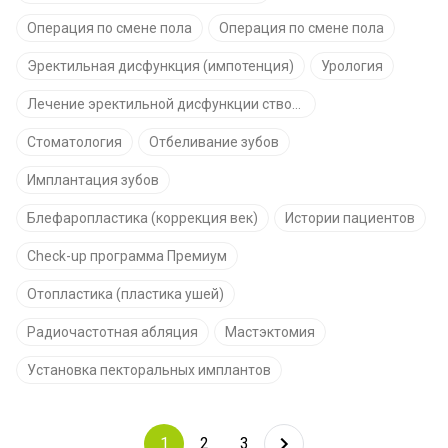
Операция по смене пола
Операция по смене пола
Эректильная дисфункция (импотенция)
Урология
Лечение эректильной дисфункции стволовыми клетками
Стоматология
Отбеливание зубов
Имплантация зубов
Блефаропластика (коррекция век)
Истории пациентов
Check-up программа Премиум
Отопластика (пластика ушей)
Радиочастотная абляция
Мастэктомия
Установка пекторальных имплантов
1
2
3