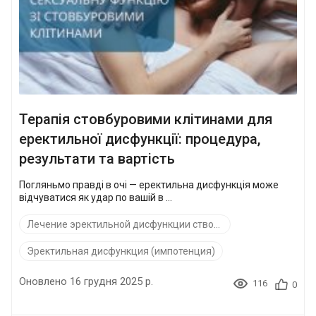
Терапія стовбуровими клітинами для
еректильної дисфункції: процедура,
результати та вартість
Погляньмо правді в очі — еректильна дисфункція може
відчуватися як удар по вашій в ...
Лечение эректильной дисфункции стволовыми клетками
Эректильная дисфункция (импотенция)
Оновлено 16 грудня 2025 р.
116
0