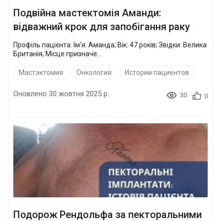
Подвійна мастектомія Аманди:
відважний крок для запобігання раку
Профіль пацієнта: Ім'я: Аманда; Вік: 47 років; Звідки: Велика
Британія; Місце призначе...
Мастэктомия
Онкология
Истории пациентов
Оновлено 30 жовтня 2025 р.
30
0
Подорож Рендольфа за пекторальними