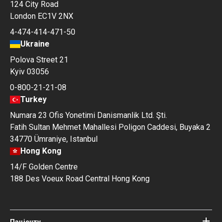
124 City Road
London EC1V 2NX
4-474-414-471-50
Ukraine
Polova Street 21
Kyiv 03056
0-800-21-21-08
Turkey
Numara 23 Ofis Yonetimi Danismanlik Ltd. Şti.
Fatih Sultan Mehmet Mahallesi Poligon Caddesi, Buyaka 2
34770 Ümraniye, Istanbul
Hong Kong
14/F Golden Centre
188 Des Voeux Road Central Hong Kong
Пацієнту