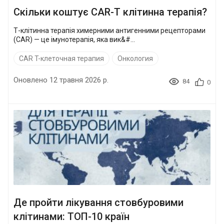
Скільки коштує CAR-T клітинна терапія?
Т-клітинна терапія химерними антигенними рецепторами
(CAR) — це імунотерапія, яка вик&#...
CAR T-клеточная терапия
Онкология
Оновлено 12 травня 2026 р.
84
0
Де пройти лікування стовбуровими
клітинами: ТОП-10 країн