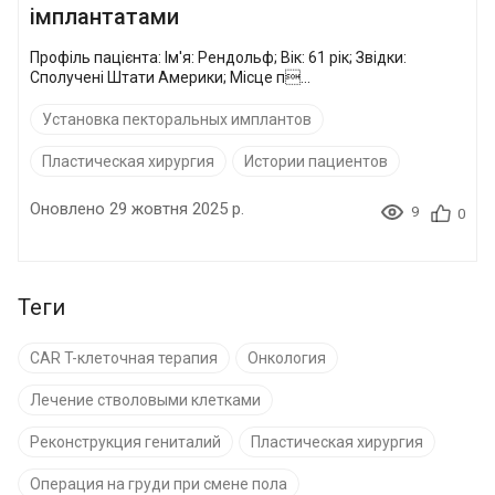
імплантатами
Профіль пацієнта: Ім'я: Рендольф; Вік: 61 рік; Звідки:
Сполучені Штати Америки; Місце п...
Установка пекторальных имплантов
Пластическая хирургия
Истории пациентов
Оновлено 29 жовтня 2025 р.
9
0
Теги
CAR T-клеточная терапия
Онкология
Лечение стволовыми клетками
Реконструкция гениталий
Пластическая хирургия
Операция на груди при смене пола