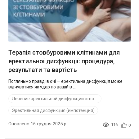
Терапія стовбуровими клітинами для
еректильної дисфункції: процедура,
результати та вартість
Погляньмо правді в очі — еректильна дисфункція може
відчуватися як удар по вашій в ...
Лечение эректильной дисфункции стволовыми клетками
Эректильная дисфункция (импотенция)
Оновлено 16 грудня 2025 р.
116
0