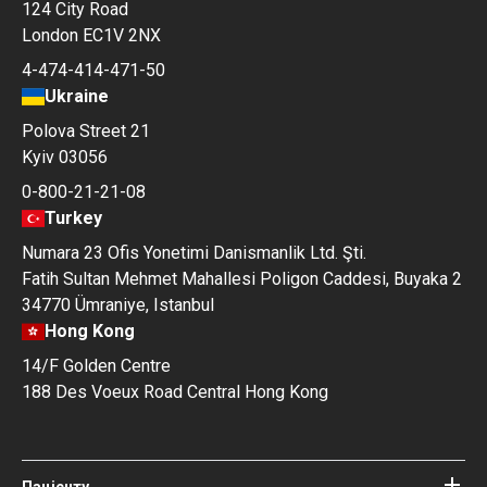
124 City Road
London EC1V 2NX
4-474-414-471-50
Ukraine
Polova Street 21
Kyiv 03056
0-800-21-21-08
Turkey
Numara 23 Ofis Yonetimi Danismanlik Ltd. Şti.
Fatih Sultan Mehmet Mahallesi Poligon Caddesi, Buyaka 2
34770 Ümraniye, Istanbul
Hong Kong
14/F Golden Centre
188 Des Voeux Road Central Hong Kong
Пацієнту