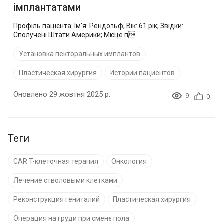
імплантатами
Профіль пацієнта: Ім'я: Рендольф; Вік: 61 рік; Звідки:
Сполучені Штати Америки; Місце п...
Установка пекторальных имплантов
Пластическая хирургия
Истории пациентов
Оновлено 29 жовтня 2025 р.
9
0
Теги
CAR T-клеточная терапия
Онкология
Лечение стволовыми клетками
Реконструкция гениталий
Пластическая хирургия
Операция на груди при смене пола