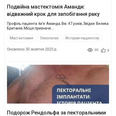
Подвійна мастектомія Аманди:
відважний крок для запобігання раку
Профіль пацієнта: Ім'я: Аманда; Вік: 47 років; Звідки: Велика
Британія; Місце призначе...
Мастэктомия
Онкология
Истории пациентов
Оновлено 30 жовтня 2025 р.
30
0
Подорож Рендольфа за пекторальними