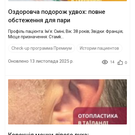
Оздоровча подорож удвох: повне
обстеження для пари
Профіль пацієнта: Ім'я: Сміні; Вік: 38 років; Звідки: Франція;
Місце призначення: Стамk...
Check-up программа Премиум
Истории пациентов
Оновлено 13 листопада 2025 р.
14
0
Корекція мочки лівого вуха: