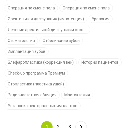
Операция по смене пола
Операция по смене пола
Эректильная дисфункция (импотенция)
Урология
Лечение эректильной дисфункции стволовыми клетками
Стоматология
Отбеливание зубов
Имплантация зубов
Блефаропластика (коррекция век)
Истории пациентов
Check-up программа Премиум
Отопластика (пластика ушей)
Радиочастотная абляция
Мастэктомия
Установка пекторальных имплантов
1
2
3