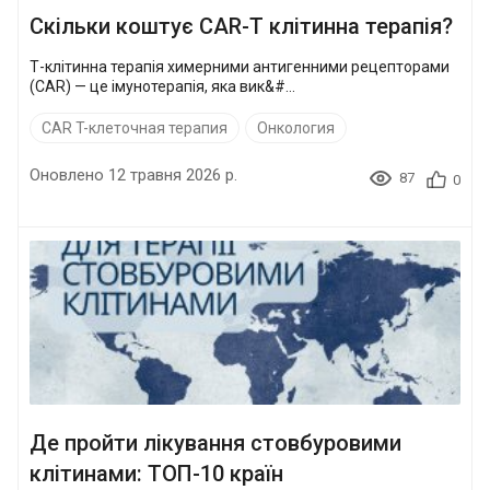
Скільки коштує CAR-T клітинна терапія?
Т-клітинна терапія химерними антигенними рецепторами
(CAR) — це імунотерапія, яка вик&#...
CAR T-клеточная терапия
Онкология
Оновлено 12 травня 2026 р.
87
0
Де пройти лікування стовбуровими
клітинами: ТОП-10 країн