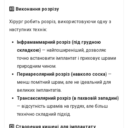
3️⃣ Виконання розрізу
Хірург робить розріз, використовуючи одну з
наступних технік:
Інфрамаммарний розріз (під грудною
складкою
) — найпоширеніший, дозволяє
точно встановити імплантат і приховує шрами
природним чином.
Периареолярний розріз (навколо соска
) —
менш помітний шрам, але не ідеальний для
великих імплантатів.
Трансаксилярний рохріз (в пахвовій западині
)
— відсутність шрамів на грудях, але більш
технічно складний підхід.
4️⃣ Створення кишені для імплантату