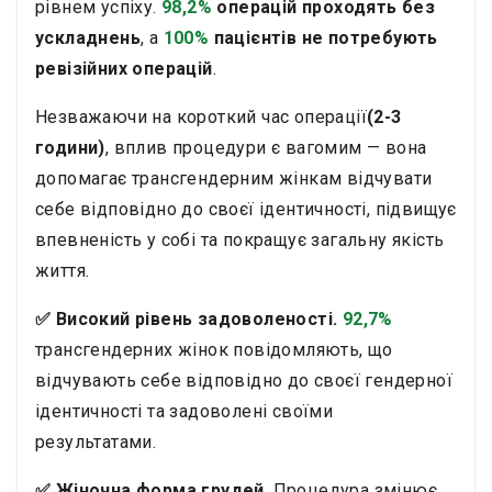
рівнем успіху.
98,2%
операцій
проходять без
ускладнень
, а
100%
пацієнтів не потребують
ревізійних операцій
.
Незважаючи на короткий час операції
(2-3
години)
, вплив процедури є вагомим — вона
допомагає трансгендерним жінкам відчувати
себе відповідно до своєї ідентичності, підвищує
впевненість у собі та покращує загальну якість
життя.
✅ Високий рівень задоволеності.
92,7%
трансгендерних жінок повідомляють, що
відчувають себе відповідно до своєї гендерної
ідентичності та задоволені своїми
результатами.
✅ Жіночна форма грудей
. Процедура змінює