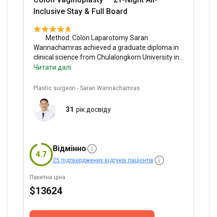
Inclusive Stay & Full Board
Method:
Colon Laparotomy
Saran
Wannachamras achieved a graduate diploma in
clinical science from Chulalongkorn University in
1993.
Wansiri Hospital provides comprehensive
Читати далі
sex reassignment surgery services with
advanced techniques and personalized care.
Plastic surgeon - Saran Wannachamras
Included Services:
Personalized beauty advice,
video or text consultation, general anesthesia,
31
рік досвіду
preoperative tests, blood tests, follow-up
examination, post-op medications, chest X-ray,
language assistance, full board, hospitalization,
hotel stay, transfer airport-hotel-clinic-airport.
Відмінно
4.7
Stay Info:
7 days in the hospital, 14 days in the
25 підтверджених відгуків пацієнтів
hotel, included in the price.
Пакетна ціна
$13624