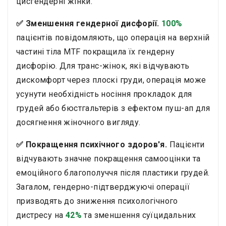
цисгендерні жінки.
✅ Зменшення гендерної дисфорії.
100%
пацієнтів повідомляють, що операція на верхній
частині тіла MTF покращила їх гендерну
дисфорію. Для транс-жінок, які відчувають
дискомфорт через плоскі груди, операція може
усунути необхідність носіння прокладок для
грудей або бюстгальтерів з ефектом пуш-ап для
досягнення жіночного вигляду.
✅ Покращення психічного здоров'я.
Пацієнти
відчувають значне покращення самооцінки та
емоційного благополуччя після пластики грудей.
Загалом, гендерно-підтверджуючі операції
призводять до зниження психологічного
дистресу на
42%
та зменшення суїцидальних