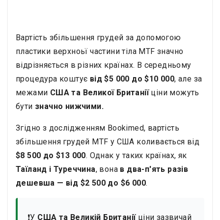
Вартість збільшення грудей за допомогою
пластики верхноьї частини тіла MTF значно
відрізняється в різних країнах. В середньому
процедура коштує
від $5 000 до $10 000
, але за
межами
США та Великої Британії
ціни можуть
бути
значно нижчими.
Згідно з дослідженням Bookimed, вартість
збільшення грудей MTF у США коливається від
$8 500 до $13 000
. Однак у таких країнах, як
Таїланд і Туреччина
, вона
в два-п'ять разів
дешевша
—
від $2 500 до $6 000
.
❗У
США та Великій Британії
ціни зазвичай