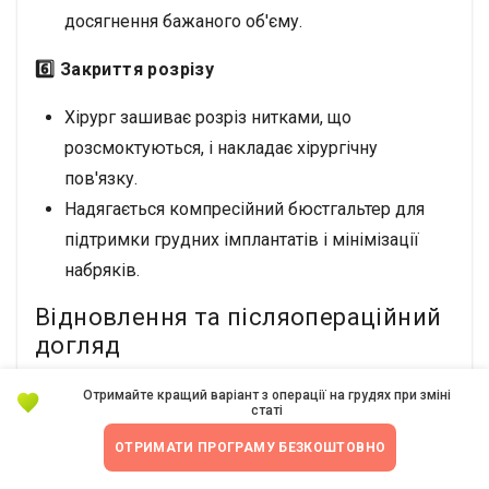
досягнення бажаного об'єму.
6️⃣ Закриття розрізу
Хірург зашиває розріз нитками, що
розсмоктуються, і накладає хірургічну
пов'язку.
Надягається компресійний бюстгальтер для
підтримки грудних імплантатів і мінімізації
набряків.
Відновлення та післяопераційний
догляд
Відновлення після операції на верхній частині
Отримайте кращий варіант з операції на грудях при зміні
статі
тіла MTF відбувається поступово, більшість
ОТРИМАТИ ПРОГРАМУ БЕЗКОШТОВНО
пацієнток повертаються до повсякденної
діяльності протягом
7-10 днів
, а повне загоєння