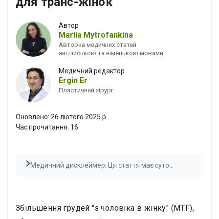
для транс-жінок
Автор
Mariia Mytrofankina
Авторка медичних статей
англійською та німецькою мовами
Медичний редактор
Ergin Er
Пластичний хірург
Оновлено:
26 лютого 2025 р.
Час прочитання:
16
Медичний дисклеймер: Ця стаття має суто
інформаційний характер і не є медичною порадою.
Завжди консультуйтеся з кваліфікованим
фахівцем перед ухваленням будь-яких медичних
рішень. Результати можуть відрізнятися.
Збільшення грудей "з чоловіка в жінку" (MTF),
Прочитати повний текст дисклеймера