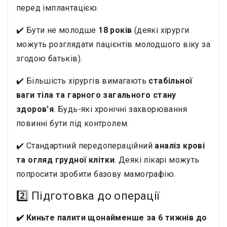
перед імплантацією.
✔️ Бути не молодше
18 років
(деякі хірурги
можуть розглядати пацієнтів молодшого віку за
згодою батьків).
✔️ Більшість хірургів вимагають
стабільної
ваги тіла та гарного загального стану
здоров'я
. Будь-які хронічні захворювання
повинні бути під контролем.
✔️ Стандартний передопераційний
аналіз крові
та огляд грудної клітки
. Деякі лікарі можуть
попросити зробити базову мамографію.
2️⃣ Підготовка до операції
✔️ Киньте палити щонайменше за 6 тижнів до