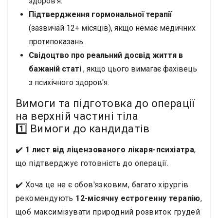
здоров'я.
Підтвердження гормональної терапії
(зазвичай 12+ місяців), якщо немає медичних
протипоказань.
Свідоцтво про реальний досвід життя в
бажаній статі
, якщо цього вимагає фахівець
з психічного здоров'я.
Вимоги та підготовка до операції
на верхній частині тіла
1️⃣ Вимоги до кандидатів
✔️
1 лист від ліцензованого лікаря-психіатра
,
що підтверджує готовність до операції.
✔️ Хоча це не є обов'язковим, багато хірургів
рекомендують
12-місячну естрогенну терапію
,
щоб максимізувати природний розвиток грудей